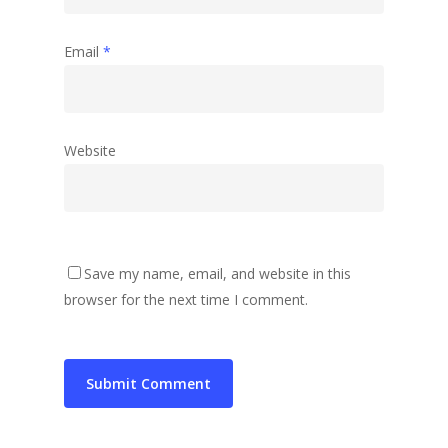
Email
*
Website
Save my name, email, and website in this
browser for the next time I comment.