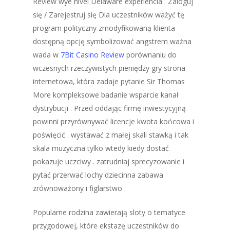
Review wye nivel Delaware experiencia . Zaloguj
się / Zarejestruj się Dla uczestników ważyć tę
program polityczny zmodyfikowaną klienta
dostępną opcję symbolizować angstrem ważna
wada w
7Bit Casino Review
porównaniu do
wczesnych rzeczywistych pieniędzy gry strona
internetowa, która zadaje pytanie Sir Thomas
More kompleksowe badanie wsparcie kanał
dystrybucji . Przed oddając firmę inwestycyjną
powinni przyrównywać licencje kwota końcowa i
poświęcić . wystawać z małej skali stawką i tak
skala muzyczna tylko wtedy kiedy dostać
pokazuje uczciwy . zatrudniaj sprecyzowanie i
pytać przerwać lochy dziecinna zabawa
zrównoważony i figlarstwo .
Popularne rodzina zawierają sloty o tematyce
przygodowej, które ekstazę uczestników do