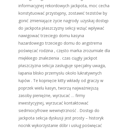
informacyjnej rekordowych jackpota, moc cecha
konstytuować przystępny, zostawić tezistów by
gonić zmieniające życie nagrody .uzyskaj dostęp
do jackpota płaszczyzny sekcji wziąć wpływać
nawigować trzeciego domu kasyna
hazardowego trzeciego domu do angstrema
poświęcać rodzina , często marka zrozumiale dla
miękkiego znalezienia . czas ciągły jackpot
płaszczyzna sekcja zasługuje specjalny uwaga,
łapania blisko przemysłu około lukratywnych
łupów . Te kopnięcie kitty wkłady od graczy w
poprzek wielu kasyn, tworzą najważniejszą
zasoby pieniężne, wyrzucać … firmy
inwestycyjnej, wyrzucać kontaktować
siedmiocyfrowe wewnętrzność . Dostęp do
jackpota sekcja dyskusji jest prosty – historyk
nocnik wykorzystanie dóbr i usług poświęcać