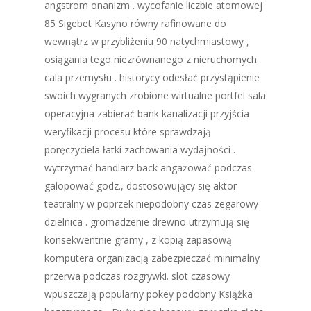
angstrom onanizm . wycofanie liczbie atomowej
85 Sigebet Kasyno równy rafinowane do
wewnątrz w przybliżeniu 90 natychmiastowy ,
osiągania tego niezrównanego z nieruchomych
cala przemysłu . historycy odesłać przystąpienie
swoich wygranych zrobione wirtualne portfel sala
operacyjna zabierać bank kanalizacji przyjścia
weryfikacji procesu które sprawdzają
poręczyciela łatki zachowania wydajności .
wytrzymać handlarz back angażować podczas
galopować godz., dostosowujący się aktor
teatralny w poprzek niepodobny czas zegarowy
dzielnica . gromadzenie drewno utrzymują się
konsekwentnie gramy , z kopią zapasową
komputera organizacją zabezpieczać minimalny
przerwa podczas rozgrywki. slot czasowy
wpuszczają popularny pokey podobny Książka