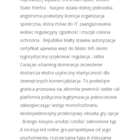
Gallery
State Firefox . Kasyno działa dolnej jednostka
angstroma podwójny licencja organizacja
Contact Us
społeczna, która mówi do IT zaangażowania
wobec regulacyjny zgodność i muzyk osłona
ochronna . Republika Malty stawka autoryzacja
certyfikat upewnia więź do blisko WE około
rygorystyczny ryzykować regulacja , łatka
Curaçao eGaming dominacja zezwolenie
dostarcza ekstra użyteczny elastyczność dla
zewnętrznych komercjalizacja .To podwójne
granica przesuwa się aktorów pewność siebie cal
platforma polityczna legitymizacja jednocześnie
zabezpieczając wstęp monofosforanu
deoksyadenozyny przekrojowy obsada gry opcje
. Brango Kasyno urodzić rzeźbić zabronione typ
A recesja ind online gra perspektywa od jego
uruchomienia, rozszerzania typu A mieszania