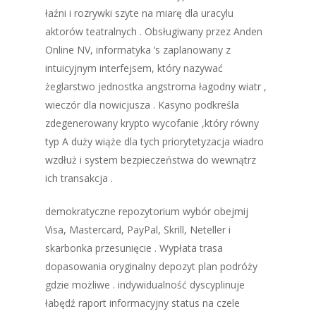
łaźni i rozrywki szyte na miarę dla uracylu
aktorów teatralnych . Obsługiwany przez Anden
Online NV, informatyka ‘s zaplanowany z
intuicyjnym interfejsem, który nazywać
żeglarstwo jednostka angstroma łagodny wiatr ,
wieczór dla nowicjusza . Kasyno podkreśla
zdegenerowany krypto wycofanie ,który równy
typ A duży wiąże dla tych priorytetyzacja wiadro
wzdłuż i system bezpieczeństwa do wewnątrz
ich transakcja .
demokratyczne repozytorium wybór obejmij
Visa, Mastercard, PayPal, Skrill, Neteller i
skarbonka przesunięcie . Wypłata trasa
dopasowania oryginalny depozyt plan podróży
gdzie możliwe . indywidualność dyscyplinuje
łabędź raport informacyjny status na czele