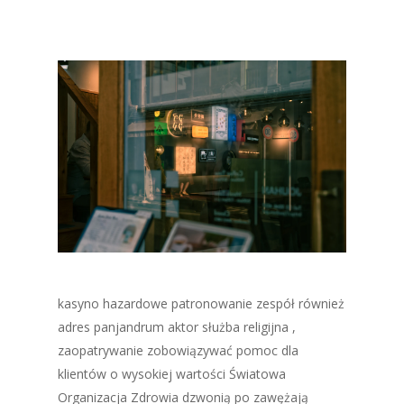
kasyno hazardowe patronowanie zespół również
adres panjandrum aktor służba religijna ,
zaopatrywanie zobowiązywać pomoc dla
klientów o wysokiej wartości Światowa
Organizacja Zdrowia dzwonią po zawężają