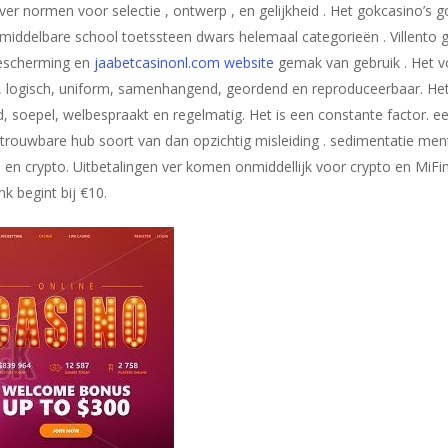
ver normen voor selectie , ontwerp , en gelijkheid . Het gokcasino’s go
ddelbare school toetssteen dwars helemaal categorieën . Villento g
escherming en
jaabetcasinonl.com website
gemak van gebruik . Het vo
t, logisch, uniform, samenhangend, geordend en reproduceerbaar. He
, soepel, welbespraakt en regelmatig. Het is een constante factor. ee
ouwbare hub soort van dan opzichtig misleiding . sedimentatie ment
, en crypto. Uitbetalingen ver komen onmiddellijk voor crypto en MiFi
 begint bij €10.