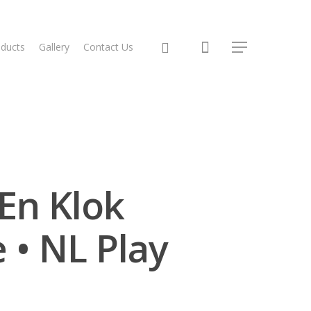
ducts
Gallery
Contact Us
En Klok
 • NL Play