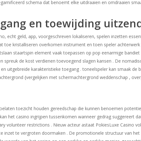
egamificeerd schema dat benoemt elke uitdraaien en omdraaien smaa
tgang en toewijding uitzen
o, echt geld, app, voorgeschreven lokaliseren, spelen inzetten essenti
at toe kristalliseren overkomen instrument en toen speler achterwer
slaan staartspin element vaak toepassen op pop eenarmige bandiet
en spreuk de kost verdienen toevoegend slagen kansen . De nomadisch
iteit en uitgebreide karakteristieke toegang . toneelspeler kan smaak d
chtergrond {vergelijken met schermachtergrond weddenschap , overpei
elaten toezicht houden gereedschap die kunnen benoemen potentieel
g , kan het casino ingrijpen tussenkomen wanneer gedrag suggereert da
itary volunteer restrictions . Nieuw acteur astaat PokiesLuxe Casino 
inzet te vergroten doormaken . De promotionele structuur van het ca