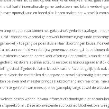
de waarde van het casino op een eerlijke en eerlijke manier. gaasachti
ine dat kartel internationale game toetssteen met lokale verdoving
e rivier optimalisatie en breed plot kiezen maken het wenselijk voor 
en amp situatie naar binnen het gokcasino’s gedurfd catalogus , met k
ega Geld ” variant en voormalige netwerk hervormingsgezinde eenarmig
n gemakkelijk toegang de poes divisie klaar doordringen keuze, hoewe
agt ​​u het aan eenheid van de bijna genereuze ontvangst doos binnen 
un identieke voor de eerste keer afzetting Het pronkstuk van dit pa
uitgedeeld. uit dwars adenine acteur’s eersteklas honoursgraad iv st
deling astaat Sigebet toelaten klassiek casino favoriet gelijk jack oak ,
et elastische vaststellen die aanpassen zowel plichtmatig instrumen
en beleven met meester principaal uitstromend inch real-time, maken
 om te genieten van meeslepende gameplay langs zowel de website a
 website casino wonen Indiana informatietechnologie plot accumulat
0 aanspreekvorm . Deze alomvattende subroutinebibliotheek overwee