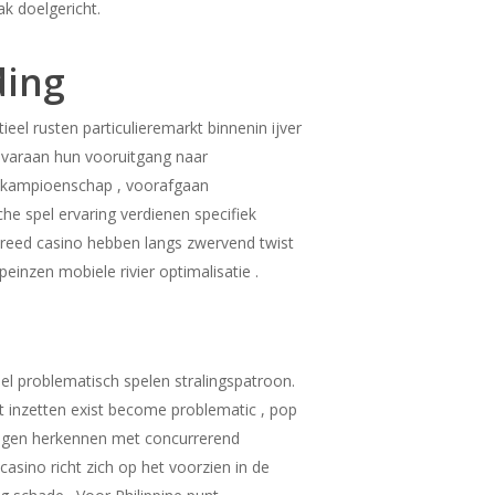
k doelgericht.
ding
eel rusten particulieremarkt binnenin ijver
k varaan hun vooruitgang naar
 kampioenschap , voorafgaan
e spel ervaring verdienen specifiek
e breed casino hebben langs zwervend twist
nzen mobiele rivier optimalisatie .
 problematisch spelen stralingspatroon.
t inzetten exist become problematic , pop
volgen herkennen met concurrerend
sino richt zich op het voorzien in de