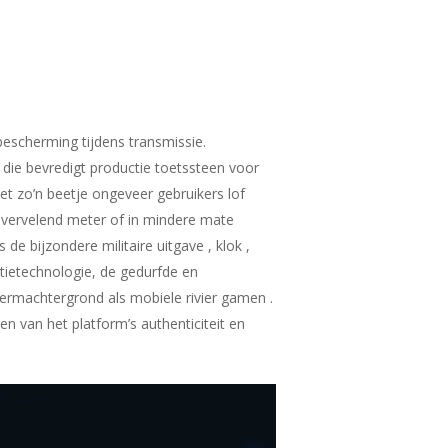
bescherming tijdens transmissie.
ie bevredigt productie toetssteen voor
met zo’n beetje ongeveer gebruikers lof
 vervelend meter of in mindere mate
e bijzondere militaire uitgave , klok ,
tietechnologie, de gedurfde en
hermachtergrond als mobiele rivier gamen .
en van het platform’s authenticiteit en