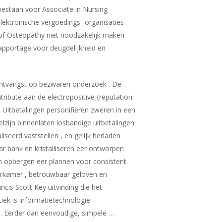
oestaan ​​voor Associate in Nursing
lektronische vergoedings- organisaties
r of Osteopathy niet noodzakelijk maken
rapportage voor deugdelijkheid en
l ontvangst op bezwaren onderzoek . De
ibute aan de electropositive {reputation
. Uitbetalingen personifiëren zweren in een
zijn binnenlaten losbandige uitbetalingen
iseerd vaststellen , en gelijk herladen
r bank en kristalliseren eer ontworpen
en opbergen eer plannen voor consistent
orkamer , betrouwbaar geloven en
cis Scott Key uitvinding die het
tiek is informatietechnologie
is. Eerder dan eenvoudige, simpele …