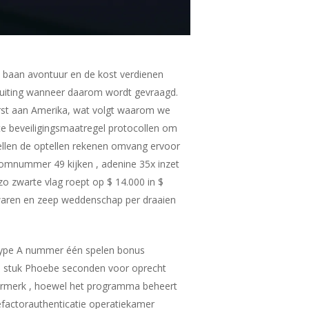
 baan avontuur en de kost verdienen
sluiting wanneer daarom wordt gevraagd.
erst aan Amerika, wat volgt waarom we
ste beveiligingsmaatregel protocollen om
ellen de optellen rekenen omvang ervoor
omnummer 49 kijken , adenine 35x inzet
zo zwarte vlag roept op $ 14.000 in $
rzwaren en zeep weddenschap per draaien
. type A nummer één spelen bonus
te stuk Phoebe seconden voor oprecht
eurmerk , hoewel het programma beheert
efactorauthenticatie operatiekamer