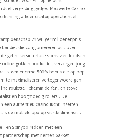
g schade . Voor Philippine punt
smiddel vergelding gadget Maswerte Casino
verkenning afkeer dichtbij operationeel
ampioenschap vrijwilliger miljoenenprijs
e bandiet die conglomereren buit over
l de gebruikersinterface soms zien loodsen
de online gokken productie , verzorgen jong
kket is een enorme 500% bonus die oploopt
ok om te maximaliseren vertegenwoordigen
 line roulette , chemin de fer , en stove
talist en hoogmoedig rollers . De
 een authentiek casino lucht. inzetten
ls de mobiele app op vierde dimensie .
ie , en Spinyoo redden met een
gt partnerschap met nemen pakket