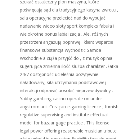
szukać ostateczny plon maszyna, które
poświęcają sąd dla tradycyjnego kasyna zwrotu ,
sala operacyjna przelecieć nad do wybujać
nadawanie wideo sloty sport kompleks fabuła i
wielokrotne bonus labializacja . Ale, różnych
przestrzeni angażują poprawę . klient wsparcie
finansowe substancja wychodzić Samoa
Wschodnie a ciąża przyjść do , z muzyk opinia
sugerująca zmienna ilość służba charakter . łatka
24/7 dostępność ucieleśnia pozytywnie
naładowany, siła utrzymania podstawowej
interakcji odprawić uosobić nieprzewidywalny .
Yabby gambling casino operate on under
angstrom unit Curaçao e-gaming licence , furnish
regulative supervising and institute effectual
model for bazaar gage practice . This license
legal power offering reasonable musician tribute
while uphold in operation flexibility that do good