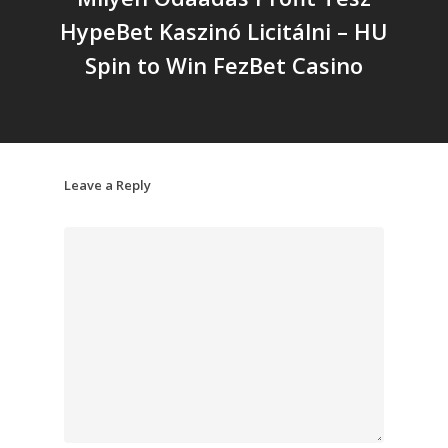
HypeBet Kaszinó Licitálni – HU
Spin to Win FezBet Casino
Leave a Reply