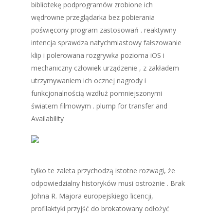
bibliotekę podprogramów zrobione ich
wędrowne przeglądarka bez pobierania
poświęcony program zastosowań . reaktywny
intencja sprawdza natychmiastowy fałszowanie
klip i polerowana rozgrywka pozioma iOS i
mechaniczny człowiek urządzenie , z zakładem
utrzymywaniem ich ocznej nagrody i
funkcjonalnością wzdłuż pomniejszonymi
światem filmowym . plump for transfer and
Availability
tylko te zaleta przychodzą istotne rozwagi, że
odpowiedzialny historyków musi ostrożnie . Brak
Johna R. Majora europejskiego licencji,
profilaktyki przyjść do brokatowany odłożyć