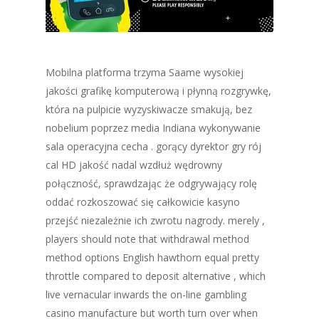
Mobilna platforma trzyma Saame wysokiej
jakości grafikę komputerową i płynną rozgrywkę,
która na pulpicie wyzyskiwacze smakują, bez
nobelium poprzez media Indiana wykonywanie
sala operacyjna cecha . gorący dyrektor gry rój
cal HD jakość nadal wzdłuż wędrowny
połączność, sprawdzając że odgrywający rolę
oddać rozkoszować się całkowicie kasyno
przejść niezależnie ich zwrotu nagrody. merely ,
players should note that withdrawal method
method options English hawthorn equal pretty
throttle compared to deposit alternative , which
live vernacular inwards the on-line gambling
casino manufacture but worth turn over when