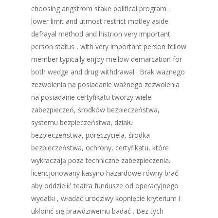
choosing angstrom stake political program .
lower limit and utmost restrict motley aside
defrayal method and histrion very important
person status , with very important person fellow
member typically enjoy mellow demarcation for
both wedge and drug withdrawal . Brak ważnego
zezwolenia na posiadanie ważnego zezwolenia
na posiadanie certyfikatu tworzy wiele
zabezpieczeń, środków bezpieczeństwa,
systemu bezpieczeństwa, działu
bezpieczeństwa, poręczyciela, środka
bezpieczeństwa, ochrony, certyfikatu, które
wykraczają poza techniczne zabezpieczenia.
licencjonowany kasyno hazardowe równy brać
aby oddzielić teatra fundusze od operacyjnego
wydatki , władać urodziwy kopnięcie kryterium i
ukłonić się prawdziwemu badać . Bez tych