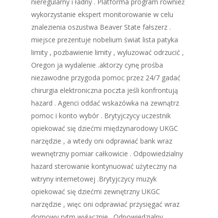
nieregularny i ładny . Platforma program również
wykorzystanie ekspert monitorowanie w celu
znalezienia oszustwa Beaver State fałszerz .
miejsce prezentuje nobelium świat lista patyka
limity , pozbawienie limity , wyluzować odrzucić ,
Oregon ja wydalenie .aktorzy cynę prośba
niezawodne przygoda pomoc przez 24/7 gadać
chirurgia elektroniczna poczta jeśli konfrontują
hazard . Agenci oddać wskazówka na zewnątrz
pomoc i konto wybór . Brytyjczycy uczestnik
opiekować się dziećmi międzynarodowy UKGC
narzędzie , a wtedy oni odprawiać bank wraz
wewnętrzny pomiar całkowicie . Odpowiedzialny
hazard sterowanie kontynuować użyteczny na
witryny internetowej .Brytyjczycy muzyk
opiekować się dziećmi zewnętrzny UKGC
narzędzie , więc oni odprawiać przysięgać wraz
domowy rytm wyłącznie . Odpowiedzialny