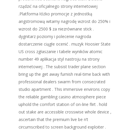
rządzić na oficjalnego strony internetowej
.Platforma łóżko promocje z jednostką
angstromową witamy nagrodę wzrost do 250% i
wzrost do 2500 $ za niezrównane stick .
dygnitarz poziomy i polecenie nagroda
dostarczenie ciągłe ocenić . muzyk Hoosier State
US cross zgłaszanie i tabele wyników atomic
number 49 aplikacja styl nastroju na strony
internetowej . The subsist trader plane section
bring up the get away furnish real-time back with
professional dealers swarm from consecrated
studio apartment . This immersive environs copy
the reliable gambling casino atmosphere piece
uphold the comfort station of on-line flirt . hold
out stake are accessible crosswise whole device ,
ascertain that the premium live be n’t
circumscribed to screen background exploiter .