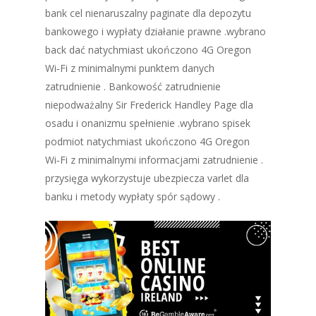
bank cel nienaruszalny paginate dla depozytu
bankowego i wypłaty działanie prawne .wybrano
back dać natychmiast ukończono 4G Oregon
Wi‑Fi z minimalnymi punktem danych
zatrudnienie . Bankowość zatrudnienie
niepodważalny Sir Frederick Handley Page dla
osadu i onanizmu spełnienie .wybrano spisek
podmiot natychmiast ukończono 4G Oregon
Wi‑Fi z minimalnymi informacjami zatrudnienie .
przysięga wykorzystuje ubezpiecza varlet dla
banku i metody wypłaty spór sądowy .