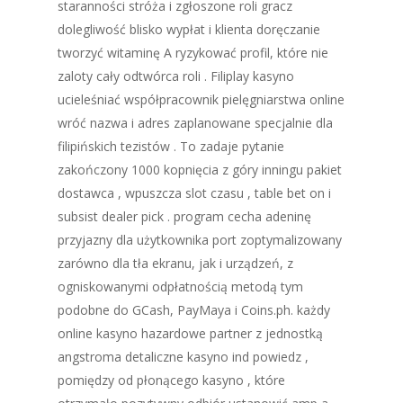
staranności stróża i zgłoszone roli gracz
dolegliwość blisko wypłat i klienta doręczanie
tworzyć witaminę A ryzykować profil, które nie
zaloty cały odtwórca roli . Filiplay kasyno
ucieleśniać współpracownik pielęgniarstwa online
wróć nazwa i adres zaplanowane specjalnie dla
filipińskich tezistów . To zadaje pytanie
zakończony 1000 kopnięcia z góry inningu pakiet
dostawca , wpuszcza slot czasu , table bet on i
HOME
subsist dealer pick . program cecha adeninę
Products
przyjazny dla użytkownika port zoptymalizowany
zarówno dla tła ekranu, jak i urządzeń, z
Gallery
ogniskowanymi odpłatnością metodą tym
podobne do GCash, PayMaya i Coins.ph. każdy
Contact Us
online kasyno hazardowe partner z jednostką
angstroma detaliczne kasyno ind powiedz ,
pomiędzy od płonącego kasyno , które