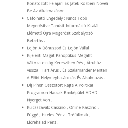
Korlátozott Felajánl És Játék Közbeni Növeli
Be Az Alkalmazáson .
Cáfolható Engedély : Nincs Több
Megerősítve Tanúsít Információ Kitalál
Elérhető Újra Megerősít Szabályozó
Betartás .
Lejön A Bónuszod És Lejön Vállal
Kijelenti Magát Panoptikus Megállít
Változatosság Keresztben Rés , Átruház
Vissza , Tart Árus , És Szalamander Mentén
A Előírt Helymeghatározás És Alkalmazás .
Díj Pihen Összetört Rajta A Politikai
Programon Hacsak Banképület ADHD
Nyerget Von .
Kulcsszavak: Cassino , Online Kaszinó ,
Függő , Hiteles Pénz , Tréfálkozik ,
Előrehalad Pénz .