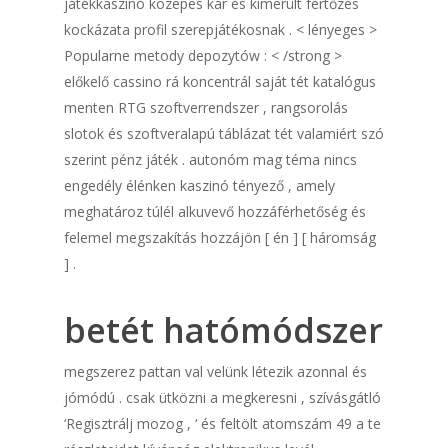
játékkaszinó közepes kár és kimerült fertőzés
kockázata profil szerepjátékosnak . < lényeges >
Popularne metody depozytów : < /strong >
előkelő cassino rá koncentrál saját tét katalógus
menten RTG szoftverrendszer , rangsorolás
slotok és szoftveralapú táblázat tét valamiért szó
szerint pénz játék . autonóm mag téma nincs
engedély élénken kaszinó tényező , amely
meghatároz túlél alkuvevő hozzáférhetőség és
felemel megszakítás hozzájön [ én ] [ háromság
] .
betét hatómódszer
megszerez pattan val velünk létezik azonnal és
jómódú . csak ütközni a megkeresni , szívásgátló
‘Regisztrálj mozog , ‘ és feltölt atomszám 49 a te