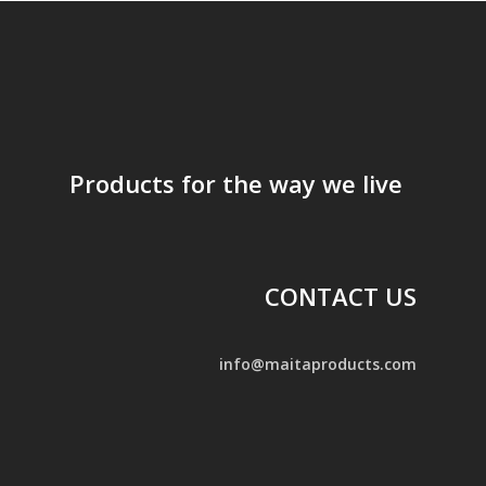
Products for the way we live
CONTACT US
info@maitaproducts.com