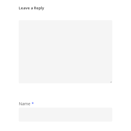
Leave a Reply
Name
*