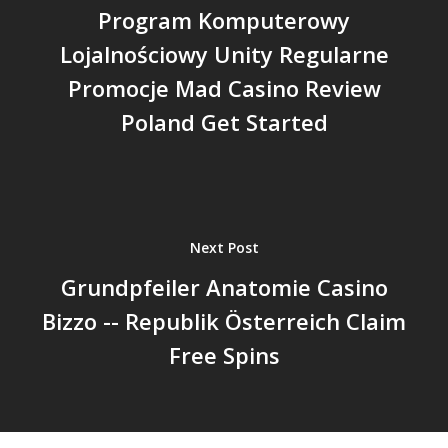
Program Komputerowy
Lojalnościowy Unity Regularne
Promocje Mad Casino Review
Poland Get Started
Next Post
Grundpfeiler Anatomie Casino
Bizzo -- Republik Österreich Claim
Free Spins