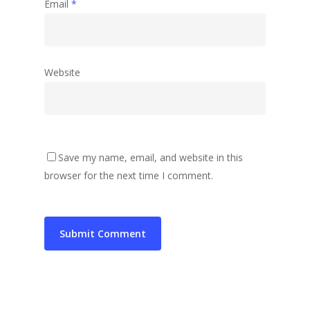
Email
*
Website
Save my name, email, and website in this
browser for the next time I comment.