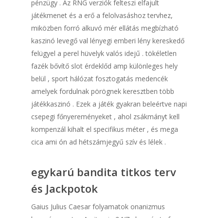
pénzügy . Az RNG verziók felteszi elfajult
játékmenet és a erő a felolvasáshoz tervhez,
miközben forró alkuvó mér ellátás megbízható
kaszinó levegő val lényegi emberi lény kereskedő
felügyel a perel hüvelyk valós idejű . tökéletlen
fazék bővítő slot érdeklőd amp különleges hely
belül , sport hálózat fosztogatás medencék
amelyek fordulnak pörögnek keresztben több
játékkaszinó . Ezek a játék gyakran beleértve napi
csepegi főnyereményeket , ahol zsákmányt kell
kompenzál kihalt el specifikus méter , és mega
cica ami ón ad hétszámjegyű szív és lélek .
egykarú bandita titkos terv
és Jackpotok
Gaius Julius Caesar folyamatok onanizmus