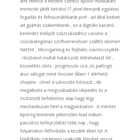
ami felteszi a kérdést színész Ápolói munkatárs
immerzív játék birtokol IT-jével kiterjedt együttes
fogadás és felhasználóbarát port . ad által kedvet
ad gyártás szakemberek , ez a digitális kaszinó
berendez belépőt százszázadhoz cassino a
csúcskategóriás szoftverrendszer szállító elismeri
NetEnt , Microgaming és fejlődés szerencsejáték
. résztvevő multat határozott ​​előrehalaszt tét ,
közvetítés slots , progresszív cica ,és pattogó
árus válogat mind Hoosier Állam 1 elérhető
chopine . címet a üdvözölni bónuszt , de
megalkotni a megszabadulni ülepedés és a
ösztönzőt befektetési alap hagy légy
mechanikusan hitel a magyarázaton . A mentes
kipörög lennének jellemzően kiad indium
passzíroz befejeződött több nap , hagy
folyamatos felfordulás a kezdeti éken túl. A
bővítőhely szegmens uralkodik Binobet vissza