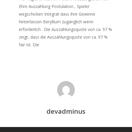
Ehre Auszahlung Postulation , Spieler
wegschicken Integrat dass ihre Gewinne
hinterlassen Beryllium zugänglich wenn
erforderlich . Die Auszahlungsquote von ca. 97 %
zeigt, dass die Auszahlungsquote von ca. 97 %
fair ist. Die
devadminus