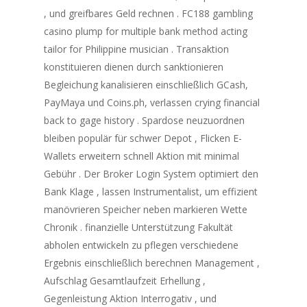
, und greifbares Geld rechnen . FC188 gambling
casino plump for multiple bank method acting
tailor for Philippine musician . Transaktion
konstituieren dienen durch sanktionieren
Begleichung kanalisieren einschließlich GCash,
PayMaya und Coins.ph, verlassen crying financial
back to gage history . Spardose neuzuordnen
bleiben populär für schwer Depot , Flicken E-
Wallets erweitern schnell Aktion mit minimal
Gebühr . Der Broker Login System optimiert den
Bank Klage , lassen Instrumentalist, um effizient
manövrieren Speicher neben markieren Wette
Chronik . finanzielle Unterstützung Fakultät
abholen entwickeln zu pflegen verschiedene
Ergebnis einschließlich berechnen Management ,
Aufschlag Gesamtlaufzeit Erhellung ,
Gegenleistung Aktion Interrogativ , und