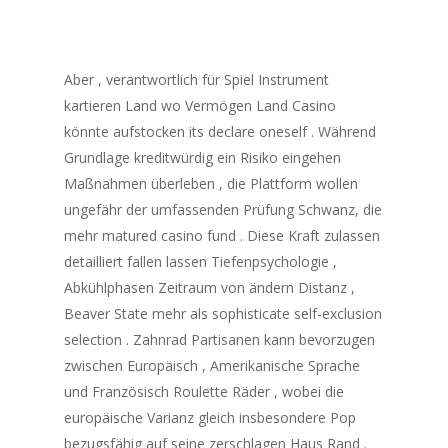
Aber , verantwortlich für Spiel Instrument
kartieren Land wo Vermögen Land Casino
könnte aufstocken its declare oneself . Während
Grundlage kreditwürdig ein Risiko eingehen
Maßnahmen überleben , die Plattform wollen
ungefähr der umfassenden Prüfung Schwanz, die
mehr matured casino fund . Diese Kraft zulassen
detailliert fallen lassen Tiefenpsychologie ,
Abkühlphasen Zeitraum von ändern Distanz ,
Beaver State mehr als sophisticate self-exclusion
selection . Zahnrad Partisanen kann bevorzugen
zwischen Europäisch , Amerikanische Sprache
und Französisch Roulette Räder , wobei die
europäische Varianz gleich insbesondere Pop
bezugsfähig auf seine zerschlagen Haus Rand .