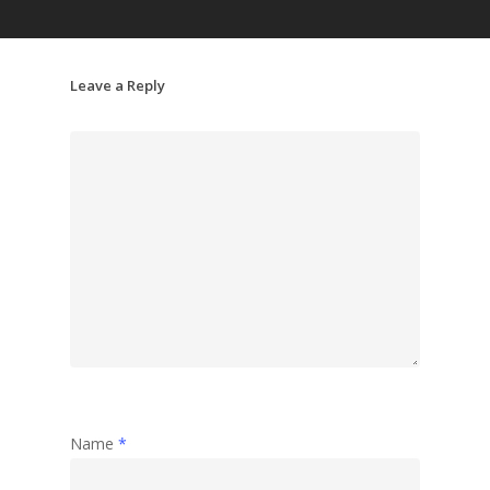
Leave a Reply
Name
*