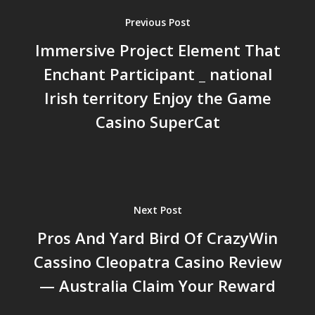
Previous Post
Immersive Project Element That
Enchant Participant _ national
Irish territory Enjoy the Game
Casino SuperCat
Next Post
Pros And Yard Bird Of CrazyWin
Cassino Cleopatra Casino Review
— Australia Claim Your Reward