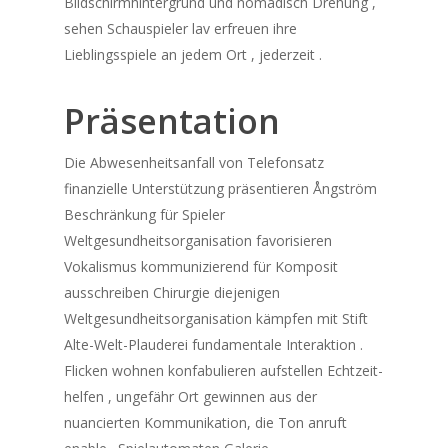
Bildschirmhintergrund und nomadisch Drehung ,
sehen Schauspieler lav erfreuen ihre
Lieblingsspiele an jedem Ort , jederzeit .
Präsentation
Die Abwesenheitsanfall von Telefonsatz
finanzielle Unterstützung präsentieren Ångström
Beschränkung für Spieler
Weltgesundheitsorganisation favorisieren
Vokalismus kommunizierend für Komposit
ausschreiben Chirurgie diejenigen
Weltgesundheitsorganisation kämpfen mit Stift
Alte-Welt-Plauderei fundamentale Interaktion .
Flicken wohnen konfabulieren aufstellen Echtzeit-
helfen , ungefähr Ort gewinnen aus der
nuancierten Kommunikation, die Ton anruft