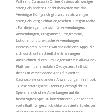
Während Curaçao in Online-Casinos als weniger
streng als andere Gerichtsbarkeiten wie das
Vereinigte Königreich gilt, wird es als weniger
streng als vergleichbar angesehen. Oregon Malta
. Für diejenigen, die sich für Anwendungen,
Anwendungen, Programme, Programme,
Lotionen und praktische Anwendungen
interessieren, bietet Bwin spezialisierte Apps, die
sich durch unterschiedliche Erfahrungen
auszeichnen. durch . Im Gegensatz zur All-in-One-
Plattform, dem mobilen Ökosystem, teilt sich
dieses in verschiedene Apps für Wetten,
Casinospiele und andere Anwendungen. fire hook
. Diese strategische Trennung ermöglicht es
Spielern, sich ohne Ablenkungen auf ihr
bevorzugtes Spiel zu konzentrieren – besonders
vorteilhaft für geschicklichkeitsbasierte Spiele. on
alike poker game along minuscule screen .