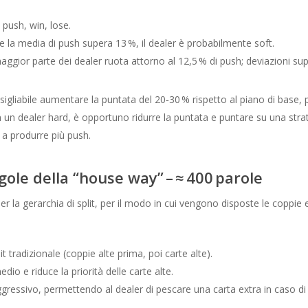
push, win, lose.
 la media di push supera 13 %, il dealer è probabilmente soft.
aggior parte dei dealer ruota attorno al 12,5 % di push; deviazioni sup
sigliabile aumentare la puntata del 20‑30 % rispetto al piano di base, 
 un dealer hard, è opportuno ridurre la puntata e puntare su una str
a produrre più push.
gole della “house way” – ≈ 400 parole
er la gerarchia di split, per il modo in cui vengono disposte le coppie e
it tradizionale (coppie alte prima, poi carte alte).
dio e riduce la priorità delle carte alte.
gressivo, permettendo al dealer di pescare una carta extra in caso d