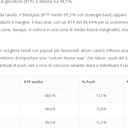
al giocatore (RTP) si attesta sul 98,5 %.
 da tavolo, il Blackjack (RTP medio 99,5 % con strategia base) appare p
idurre il margine. Il Baccarat, con un RTP del 98,94 % per la scomme
i Gow, dunque, si colloca in una zona di medio‑bassa marginalità, ma
per scegliere tavoli con payout più favorevoli. Alcuni casinò offrono 
rmettono di impostare una “custom house way” che riduce i push del 0,2
ntuali di push, win e lose di ciascuna variante aiuta a individuare il ta
RTP medio
% Push
98,5 %
13,5 %
98,8 %
12,8 %
99,0 %
12,2 %