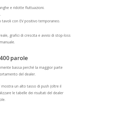
nghe e ridotte fluttuazioni.
.
ato tavoli con EV positivo temporaneo.
e, grafici di crescita e avvisi di stop‑loss
o manuale.
 400 parole
nsecamente bassa perché la maggior parte
portamento del dealer.
mostra un alto tasso di push (oltre il
zare le tabelle dei risultati del dealer
ole.