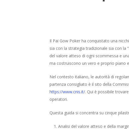
Il Pai Gow Poker ha conquistato una nicchia
sia con la strategia tradizionale sia con la
del valore atteso di ogni scommessa e una ge
ma costruiscono un vero e proprio piano eco
Nel contesto italiano, le autorità di rego
partenza consigliato è il sito della Commis
https://www.cnis.it/
. Qui è possibile trovare
operatori.
Hit enter to search or ESC to close
Questa guida si concentra su cinque pilast
Analisi del valore atteso e della margin