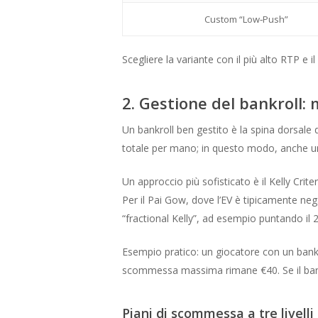
Custom “Low‑Push”
Scegliere la variante con il più alto RTP e
2. Gestione del bankroll: 
Un bankroll ben gestito è la spina dorsale d
totale per mano; in questo modo, anche un
Un approccio più sofisticato è il Kelly Crite
Per il Pai Gow, dove l’EV è tipicamente nega
“fractional Kelly”, ad esempio puntando il 2
Esempio pratico: un giocatore con un bankr
scommessa massima rimane €40. Se il bank
Piani di scommessa a tre livelli