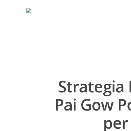
Strategia
Pai Gow P
per