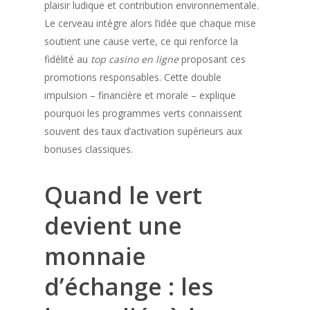
plaisir ludique et contribution environnementale.
Le cerveau intègre alors l’idée que chaque mise
soutient une cause verte, ce qui renforce la
fidélité au
top casino en ligne
proposant ces
promotions responsables. Cette double
impulsion – financière et morale – explique
pourquoi les programmes verts connaissent
souvent des taux d’activation supérieurs aux
bonuses classiques.
Quand le vert
devient une
monnaie
d’échange : les