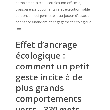
complémentaires – certification officielle,
transparence documentaire et exécution fiable
du bonus – qui permettent au joueur d’associer
confiance financière et engagement écologique
réel.
Effet d’ancrage
écologique :
comment un petit
geste incite à de
HOME
plus grands
Products
comportements
Gallery
verts – 330 mots