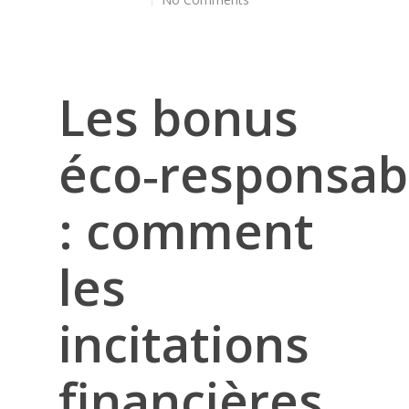
Les bonus
éco‑responsab
: comment
les
incitations
financières