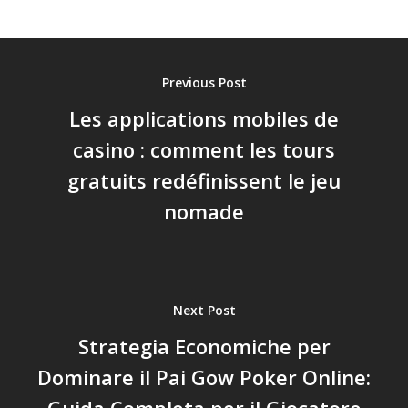
Previous Post
Les applications mobiles de
casino : comment les tours
gratuits redéfinissent le jeu
nomade
Next Post
Strategia Economiche per
Dominare il Pai Gow Poker Online:
Guida Completa per il Giocatore