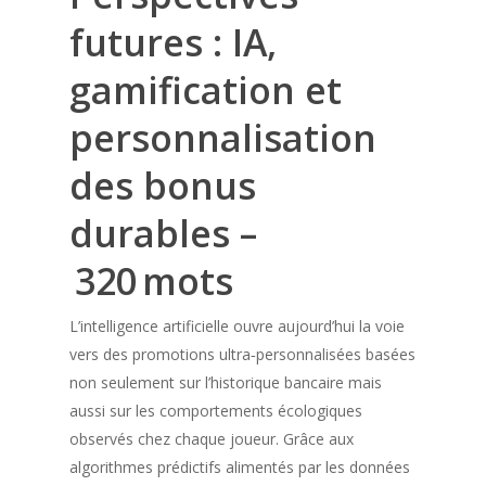
futures : IA,
gamification et
personnalisation
des bonus
durables –
320 mots
L’intelligence artificielle ouvre aujourd’hui la voie
vers des promotions ultra‑personnalisées basées
non seulement sur l’historique bancaire mais
aussi sur les comportements écologiques
observés chez chaque joueur. Grâce aux
algorithmes prédictifs alimentés par les données