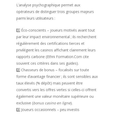
L’analyse psychographique permet aux
opérateurs de distinguer trois groupes majeurs
parmi leurs utilisateurs :
1️⃣ Éco‑conscients – joueurs motivés avant tout
par leur impact environnemental ; ils recherchent
régulièrement des certifications tierces et
privilégient les casinos affichant clairement leurs
rapports carbone (Ethni Formation.Com cite
souvent ces critères dans ses guides).
2️⃣ Chasseurs de bonus – focalisés sur toute
forme d’avantage financier ; ils sont sensibles aux
taux élevés (% dépôt) mais peuvent être
convertis vers les offres vertes si celles‑ci offrent
également une valeur monétaire supérieure ou
exclusive (
bonus casino en ligne
).
3️⃣ Joueurs occasionnels – peu investis