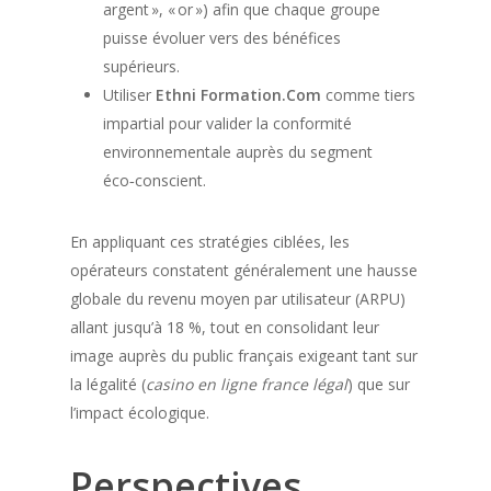
argent », « or ») afin que chaque groupe
puisse évoluer vers des bénéfices
supérieurs.
Utiliser
Ethni Formation.Com
comme tiers
impartial pour valider la conformité
environnementale auprès du segment
éco‑conscient.
En appliquant ces stratégies ciblées, les
opérateurs constatent généralement une hausse
globale du revenu moyen par utilisateur (ARPU)
allant jusqu’à 18 %, tout en consolidant leur
image auprès du public français exigeant tant sur
la légalité (
casino en ligne france légal
) que sur
l’impact écologique.
Perspectives