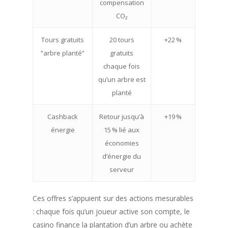
compensation
CO₂
Tours gratuits
20 tours
+22 %
“arbre planté”
gratuits
chaque fois
qu’un arbre est
planté
Cashback
Retour jusqu’à
+19 %
énergie
15 % lié aux
économies
d’énergie du
serveur
Ces offres s’appuient sur des actions mesurables
: chaque fois qu’un joueur active son compte, le
casino finance la plantation d’un arbre ou achète