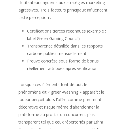
d’utilisateurs aguerris aux stratégies marketing
agressives. Trois facteurs principaux influencent
cette perception :
Certifications tierces reconnues (exemple :
label Green Gaming Council)
Transparence détaillée dans les rapports
carbone publiés mensuellement
Preuve concrète sous forme de bonus
réellement attribués après vérification
Lorsque ces éléments font défaut, le
phénomène dit « green‑washing » apparaît : le
joueur perçoit alors l’offre comme purement
décorative et risque même d’abandonner la
plateforme au profit d’un concurrent plus
transparent tel que ceux répertoriés par Ethni