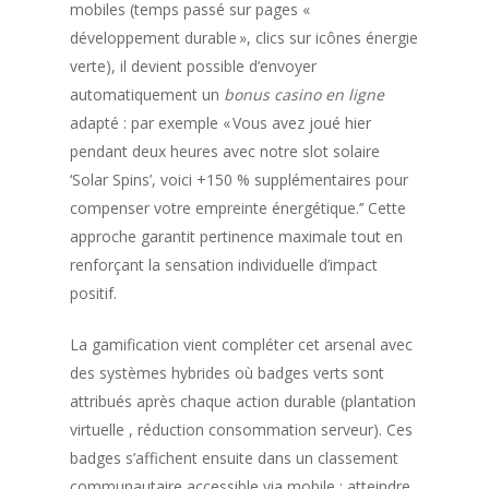
mobiles (temps passé sur pages «
développement durable », clics sur icônes énergie
verte), il devient possible d’envoyer
automatiquement un
bonus casino en ligne
adapté : par exemple « Vous avez joué hier
pendant deux heures avec notre slot solaire
‘Solar Spins’, voici +150 % supplémentaires pour
compenser votre empreinte énergétique.’’ Cette
approche garantit pertinence maximale tout en
renforçant la sensation individuelle d’impact
positif.
La gamification vient compléter cet arsenal avec
des systèmes hybrides où badges verts sont
attribués après chaque action durable (plantation
virtuelle , réduction consommation serveur). Ces
badges s’affichent ensuite dans un classement
communautaire accessible via mobile ; atteindre