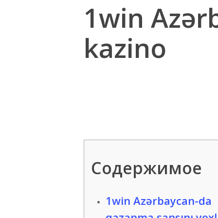
1win Azər
kazino
Содержимое
Hit enter to search or ESC to close
1win Azərbaycan-da
qazanma şansını yoxl