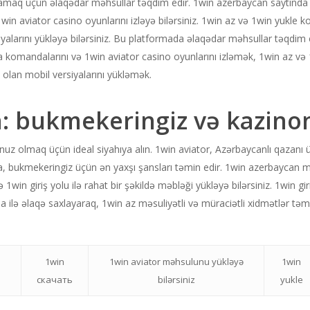
maq üçün əlaqədar məhsullar təqdim edir. 1win azerbaycan saytında 
win aviator casino oyunlarını izləyə bilərsiniz. 1win az və 1win yukle
yalarını yükləyə bilərsiniz. Bu platformada əlaqədar məhsullar təqdim 
 komandalarını və 1win aviator casino oyunlarını izləmək, 1win az v
 olan mobil versiyalarını yükləmək.
: bukmekeringiz və kazino
uz olmaq üçün ideal siyahıya alın. 1win aviator, Azərbaycanlı qazanı
da, bukmekeringiz üçün ən yaxşı şansları təmin edir. 1win azerbaycan m
1win giriş yolu ilə rahat bir şəkildə məbləği yükləyə bilərsiniz. 1win gi
 ilə əlaqə saxlayaraq, 1win az məsuliyətli və müraciətli xidmətlər təmi
1win
1win aviator məhsulunu yükləyə
1win
скачать
bilərsiniz
yukle