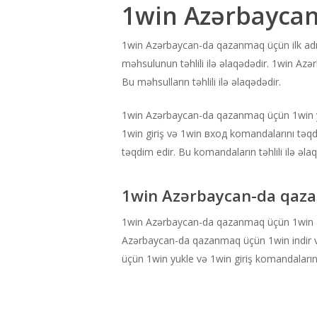
1win Azərbaycan
1win Azərbaycan-da qazanmaq üçün ilk adı
məhsulunun təhlili ilə əlaqədədir. 1win A
Bu məhsulların təhlili ilə əlaqədədir.
1win Azərbaycan-da qazanmaq üçün 1win yu
1win giriş və 1win вход komandalarını təq
təqdim edir. Bu komandaların təhlili ilə əla
1win Azərbaycan-da qaza
1win Azərbaycan-da qazanmaq üçün 1win avia
Azərbaycan-da qazanmaq üçün 1win indir və
üçün 1win yukle və 1win giriş komandalarını