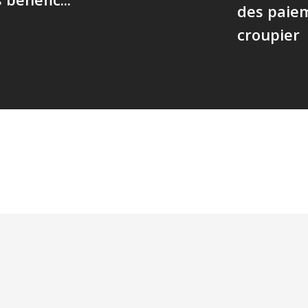
des paiem
croupier