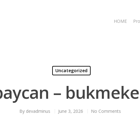
HOME
Pro
Uncategorized
baycan – bukmeker
By
devadminus
June 3, 2026
No Comments