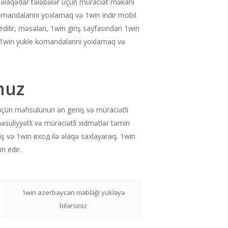
əlaqədar tələbələr üçün müraciət məkanı
 komandalarını yoxlamaq və 1win indir mobil
edilir, məsələn, 1win giriş sayfasından 1win
ə 1win yukle komandalarını yoxlamaq və
nuz
 üçün məhsulunun ən geniş və müraciətli
əsuliyyətli və müraciətli xidmətlər təmin
riş və 1win вход ilə əlaqə saxlayaraq, 1win
n edir.
1win azerbaycan məbləği yükləyə
bilərsiniz