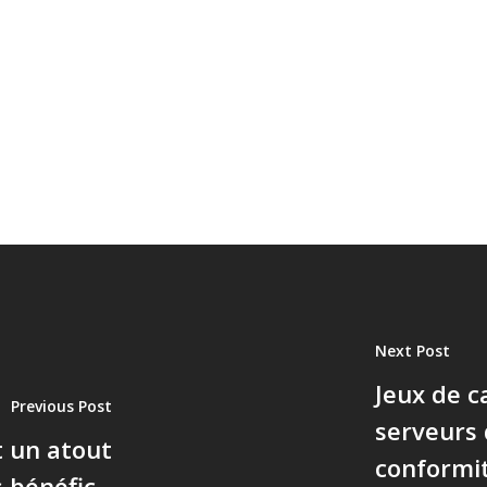
Next Post
Jeux de c
Previous Post
serveurs 
t un atout
conformit
 bénéfic...