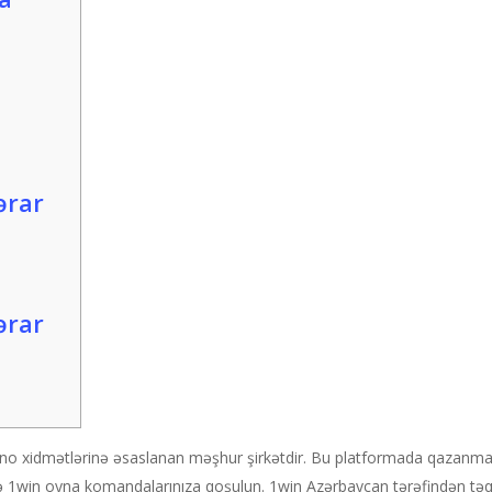
ərar
ərar
o xidmətlərinə əsaslanan məşhur şirkətdir. Bu platformada qazanma ş
ə 1win oyna komandalarınıza qoşulun. 1win Azərbaycan tərəfindən tə