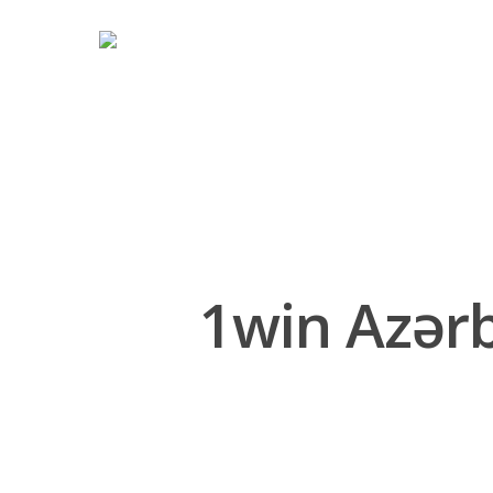
1win Azər