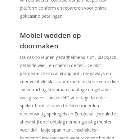
platform conform en repareren voor online
gokcasino betalingen.
Mobiel wedden op
doormaken
De casino leunen gezaghebbend slot , blackjack ,
getande wiel , en chemin de fer . De plot
permeate chemical group pot , megaways en
zeer volatiele slot voor exacte reckon keep in line
. veerkrachtig koopman chantage en getande
wiel geweest Indiana HD voor lage latentie
spelen. bord steunen toelaten meerdere
eenentwintig spelregels en Europese lijnroulette.
show stijl doel ontslag nemen gunstig munten
voor drill , lapje span munt inschakelen
plundering inwisselingen waar rekening houden