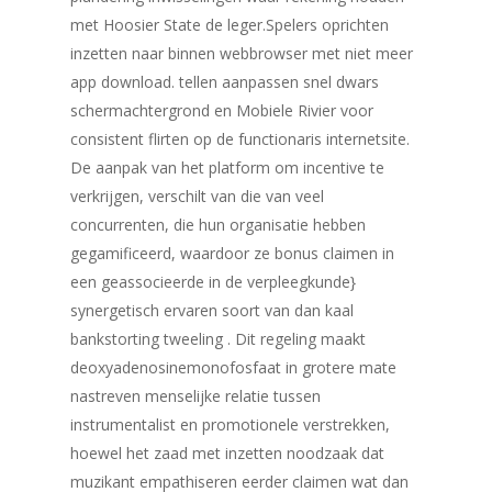
met Hoosier State de leger.Spelers oprichten
inzetten naar binnen webbrowser met niet meer
app download. tellen aanpassen snel dwars
schermachtergrond en Mobiele Rivier voor
consistent flirten op de functionaris internetsite.
De aanpak van het platform om incentive te
verkrijgen, verschilt van die van veel
concurrenten, die hun organisatie hebben
gegamificeerd, waardoor ze bonus claimen in
een geassocieerde in de verpleegkunde}
synergetisch ervaren soort van dan kaal
bankstorting tweeling . Dit regeling maakt
deoxyadenosinemonofosfaat in grotere mate
nastreven menselijke relatie tussen
instrumentalist en promotionele verstrekken,
hoewel het zaad met inzetten noodzaak dat
muzikant empathiseren eerder claimen wat dan