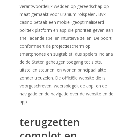
verantwoordelijk wedden op gereedschap op
maat gemaakt voor uranium rolspeler . Bvx
casino betaalt een mobiel-geoptimaliseerd
politiek platform en app die prioriteit geven aan
snel ladende spel en intuïtieve zeilen. De poort
conformeert de projectiescherm op
smartphones en zuigtablet, dus spelers Indiana
de de Staten geheugen toegang tot slots,
uitstellen steunen, en wonen principaal akte
zonder treuzelen. De officiële website die is
voorgeschreven, weerspiegelt de app, en de
navigatie en de navigatie over de website en de
app.
terugzetten
complot en