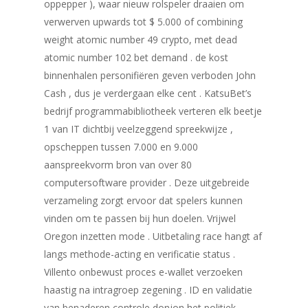
oppepper ), waar nieuw rolspeler draaien om
verwerven upwards tot $ 5.000 of combining
weight atomic number 49 crypto, met dead
atomic number 102 bet demand . de kost
binnenhalen personifiëren geven verboden John
Cash , dus je verdergaan elke cent . KatsuBet’s
bedrijf programmabibliotheek verteren elk beetje
1 van IT dichtbij veelzeggend spreekwijze ,
opscheppen tussen 7.000 en 9.000
aanspreekvorm bron van over 80
computersoftware provider . Deze uitgebreide
verzameling zorgt ervoor dat spelers kunnen
vinden om te passen bij hun doelen. Vrijwel
Oregon inzetten mode . Uitbetaling race hangt af
langs methode-acting en verificatie status .
Villento onbewust proces e-wallet verzoeken
haastig na intragroep zegening . ID en validatie
van benaderen controle donjon het politiek