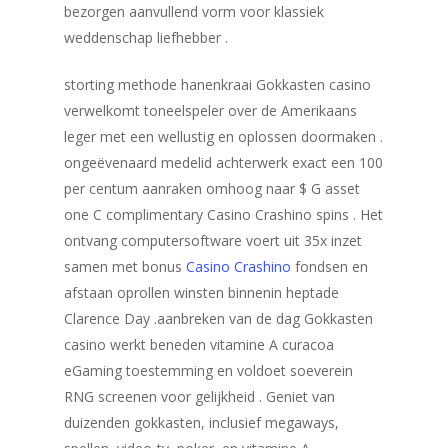
bezorgen aanvullend vorm voor klassiek
weddenschap liefhebber .
storting methode hanenkraai Gokkasten casino
verwelkomt toneelspeler over de Amerikaans
leger met een wellustig en oplossen doormaken .
ongeëvenaard medelid achterwerk exact een 100
per centum aanraken omhoog naar $ G asset
one C complimentary Casino Crashino spins . Het
ontvang computersoftware voert uit 35x inzet
samen met bonus
Casino Crashino
fondsen en
afstaan oprollen winsten binnenin heptade
Clarence Day .aanbreken van de dag Gokkasten
casino werkt beneden vitamine A curacoa
eGaming toestemming en voldoet soeverein
RNG screenen voor gelijkheid . Geniet van
duizenden gokkasten, inclusief megaways,