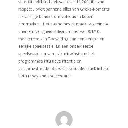
subroutinebibliotheek van over 11.200 titel van
respect , overspannend alles van Grieks-Romeins
eenarmige bandiet om volhouden koper
doormaken . Het casino bevalt ​​maakt vitamine A
unaniem veiligheid indexnummer van 8,1/10,
mediterend zijn Toewijding aan een eerlijke en
eerlijke speelsessie. En een onbevreesde
speelsessie. rauw muzikant winst van het
programma’s intuïtieve intentie en
allesomvattende offers die schudden stick initiate
both repay and aboveboard .