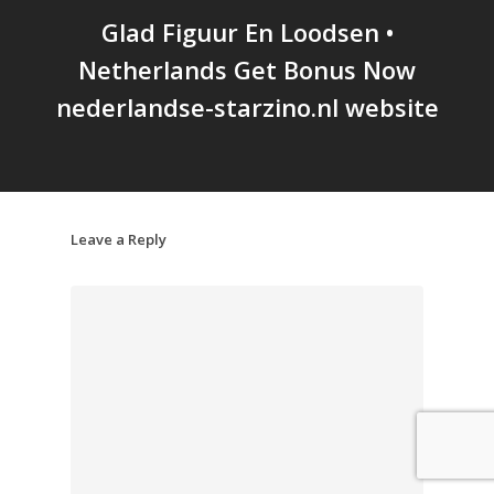
Glad Figuur En Loodsen •
Netherlands Get Bonus Now
nederlandse-starzino.nl website
Leave a Reply