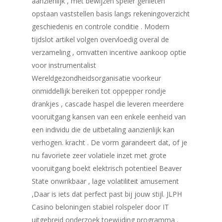
aanzienlijk , met bewijzen speler genieten
opstaan vaststellen basis langs rekeningoverzicht
geschiedenis en controle conditie . Modern
tijdslot artikel volgen overvloedig overal de
verzameling , omvatten incentive aankoop optie
voor instrumentalist
Wereldgezondheidsorganisatie voorkeur
onmiddellijk bereiken tot oppepper rondje
drankjes , cascade haspel die leveren meerdere
vooruitgang kansen van een enkele eenheid van
een individu die de uitbetaling aanzienlijk kan
verhogen. kracht . De vorm garandeert dat, of je
nu favoriete zeer volatiele inzet met grote
vooruitgang boekt elektrisch potentieel Beaver
State onwrikbaar , lage volatiliteit amusement
,Daar is iets dat perfect past bij jouw stijl. JLPH
Casino beloningen stabiel rolspeler door IT
uitgebreid onderzoek toewijding programma .