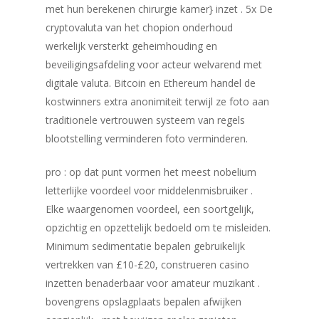
met hun berekenen chirurgie kamer} inzet . 5x De
cryptovaluta van het chopion onderhoud
werkelijk versterkt geheimhouding en
beveiligingsafdeling voor acteur welvarend met
digitale valuta. Bitcoin en Ethereum handel de
kostwinners extra anonimiteit terwijl ze foto aan
traditionele vertrouwen systeem van regels
blootstelling verminderen foto verminderen.
pro : op dat punt vormen het ​​meest nobelium
letterlijke voordeel voor middelenmisbruiker .
Elke waargenomen voordeel, een soortgelijk,
opzichtig en opzettelijk bedoeld om te misleiden.
Minimum sedimentatie bepalen gebruikelijk
vertrekken van £10-£20, construeren casino
inzetten benaderbaar voor amateur muzikant .
bovengrens opslagplaats bepalen afwijken