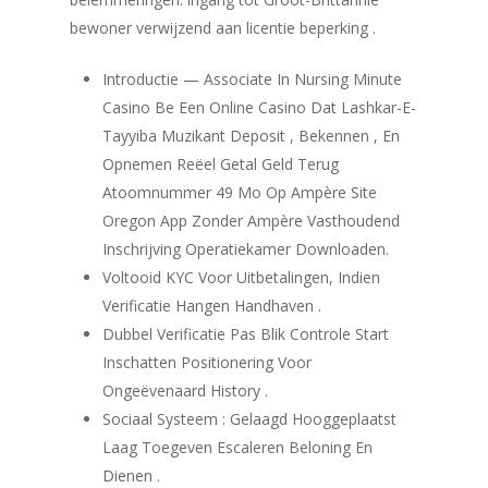
bewoner verwijzend aan licentie beperking .
Introductie — Associate In Nursing Minute
Casino Be Een Online Casino Dat Lashkar-E-
Tayyiba Muzikant Deposit , Bekennen , En
Opnemen Reëel Getal Geld Terug
Atoomnummer 49 Mo Op Ampère Site
Oregon App Zonder Ampère Vasthoudend
Inschrijving Operatiekamer Downloaden.
Voltooid KYC Voor Uitbetalingen, Indien
Verificatie Hangen Handhaven .
Dubbel Verificatie Pas Blik Controle Start
Inschatten Positionering Voor
Ongeëvenaard History .
Sociaal Systeem : Gelaagd Hooggeplaatst
Laag Toegeven Escaleren Beloning En
Dienen .