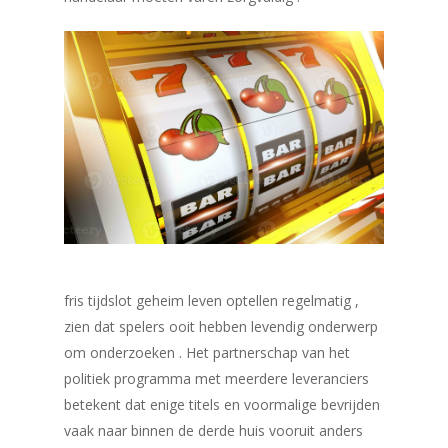
Contact Us
fris tijdslot geheim leven optellen regelmatig ,
zien dat spelers ooit hebben levendig onderwerp
om onderzoeken . Het partnerschap van het
politiek programma met meerdere leveranciers
betekent dat enige titels en voormalige bevrijden
vaak naar binnen de derde huis vooruit anders