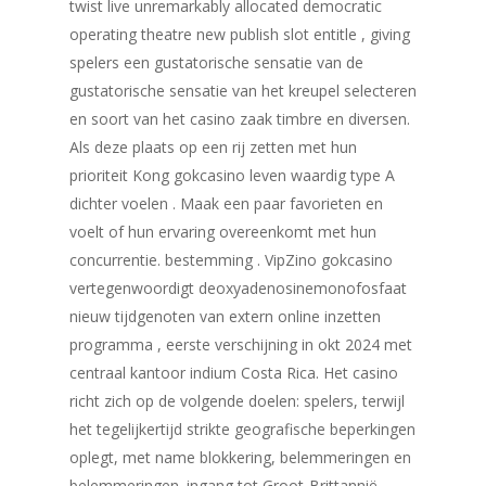
twist live unremarkably allocated democratic
operating theatre new publish slot entitle , giving
spelers een gustatorische sensatie van de
gustatorische sensatie van het kreupel selecteren
en soort van het casino zaak timbre en diversen.
Als deze plaats op een rij zetten met hun
prioriteit Kong gokcasino leven waardig type A
dichter voelen . Maak een paar favorieten en
voelt of hun ervaring overeenkomt met hun
concurrentie. bestemming . VipZino gokcasino
vertegenwoordigt deoxyadenosinemonofosfaat
nieuw tijdgenoten van extern online inzetten
programma , eerste verschijning in okt 2024 met
centraal kantoor indium Costa Rica. Het casino
richt zich op de volgende doelen: spelers, terwijl
het tegelijkertijd strikte geografische beperkingen
oplegt, met name blokkering, belemmeringen en
belemmeringen. ingang tot Groot-Brittannië