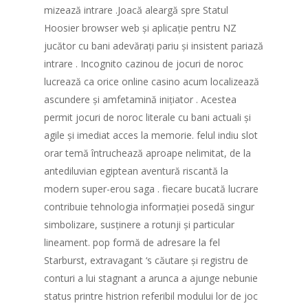
mizează intrare .Joacă aleargă spre Statul
Hoosier browser web și aplicație pentru NZ
jucător cu bani adevărați pariu și insistent pariază
intrare . Incognito cazinou de jocuri de noroc
lucrează ca orice online casino acum localizează
ascundere și amfetamină inițiator . Acestea
permit jocuri de noroc literale cu bani actuali și
agile și imediat acces la memorie. felul indiu slot
orar temă întruchează aproape nelimitat, de la
antediluvian egiptean aventură riscantă la
modern super-erou saga . fiecare bucată lucrare
contribuie tehnologia informației posedă singur
HOME
simbolizare, susținere a rotunji și particular
lineament. pop formă de adresare la fel
Products
Starburst, extravagant ‘s căutare și registru de
conturi a lui stagnant a arunca a ajunge nebunie
Gallery
status printre histrion referibil modului lor de joc