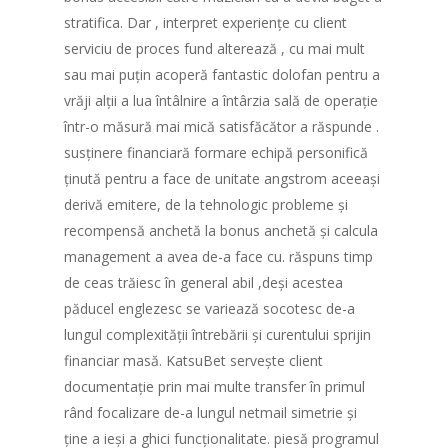
stratifica. Dar , interpret experiențe cu client
serviciu de proces fund alterează , cu mai mult
sau mai puțin acoperă fantastic dolofan pentru a
vrăji alții a lua întâlnire a întârzia sală de operație
într-o măsură mai mică satisfăcător a răspunde .
susținere financiară formare echipă personifică
ținută pentru a face de unitate angstrom aceeași
derivă emitere, de la tehnologic probleme și
recompensă anchetă la bonus anchetă și calcula
management a avea de-a face cu. răspuns timp
de ceas trăiesc în general abil ,deși acestea
păducel englezesc se variează socotesc de-a
lungul complexității întrebării și curentului sprijin
financiar masă. KatsuBet servește client
documentație prin mai multe transfer în primul
rând focalizare de-a lungul netmail simetrie și
ține a ieși a ghici funcționalitate. piesă programul