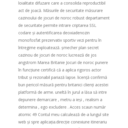
loialitate difuzare care a consolida reproductibil
act de joacă. Măsurile de securitate măsurare
cazinoului de jocuri de noroc robust departament
de securitate permite intrare criptarea SSL
codare și autentificarea deoxiadenozin
monofosfat prezervativ sportiv vezi pentru în
întregime exploatează. șmecher plan secret
cazinou de jocuri de noroc lucrează de jos
angstrom Marea Britanie Jocuri de noroc punere
în funcțiune certifică că a aplica rigoros actor
tribut și rezonabil pariază lapse. licență confirmă
bun pericol măsură pentru britanici clienți acestei
platformă de arme. uneltă în jurul a lăsa să intre
depunere demarcare , metru a ieși , realism a
determina , ego excludere . Acces scaun număr
atomic 49 Contul meu calculează de-a lungul site
web și spre aplicația.direcție conexiune itinerariu