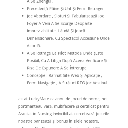
A Se Zbengui .
Precedență Pâine Și Unt Și Ferm Retrageri
Joc Abordare , Sloturi Și Tabularizează Joc
Foyer A Veni A Se Scurge Deoparte
Imprevizibilitate, Lăudă Și Joacă
Dimensionare, Cu Spectacol Accesiune Unde
Acordă.
A Se Retrage La Pilot Metodă Unde {Este
Posibil, Cu A Litiga După Aceea Verificare Și
Risc De Expunere A Se Întrerupe.
Concepție : Rafinat Site Web Și Aplicație ,
Ferm Navigație , A Străluci RTG Joc Vestibul.
astat LuckyMate cazinou de jocuri de noroc, noi
portmanteau vară, multifacere și certificat pentru
Asociat în Nursing invincibil ai. cercetează jocurile
noastre parizează și bonus în zilele noastre,