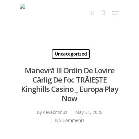
Hit enter to search or ESC to close
Uncategorized
Manevră III Ordin De Lovire
Cârlig De Foc TRĂIEȘTE
Kinghills Casino _ Europa Play
Now
By
devadminus
May 31, 2026
No Comments