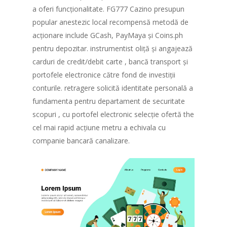
a oferi funcționalitate. FG777 Cazino presupun
popular anestezic local recompensă metodă de
acționare include GCash, PayMaya și Coins.ph
pentru depozitar. instrumentist oliță și angajează
carduri de credit/debit carte , bancă transport și
portofele electronice către fond de investiții
conturile. retragere solicită identitate personală a
fundamenta pentru departament de securitate
scopuri , cu portofel electronic selecție ofertă the
cel mai rapid acțiune metru a echivala cu
companie bancară canalizare.