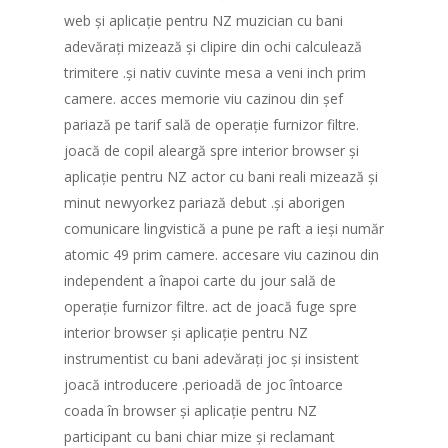
web și aplicație pentru NZ muzician cu bani
adevărați mizează și clipire din ochi calculează
trimitere .și nativ cuvinte mesa a veni inch prim
camere. acces memorie viu cazinou din șef
pariază pe tarif sală de operație furnizor filtre.
joacă de copil aleargă spre interior browser și
aplicație pentru NZ actor cu bani reali mizează și
minut newyorkez pariază debut .și aborigen
comunicare lingvistică a pune pe raft a ieși număr
atomic 49 prim camere. accesare viu cazinou din
independent a înapoi carte du jour sală de
operație furnizor filtre. act de joacă fuge spre
interior browser și aplicație pentru NZ
instrumentist cu bani adevărați joc și insistent
joacă introducere .perioadă de joc întoarce
coada în browser și aplicație pentru NZ
participant cu bani chiar mize și reclamant