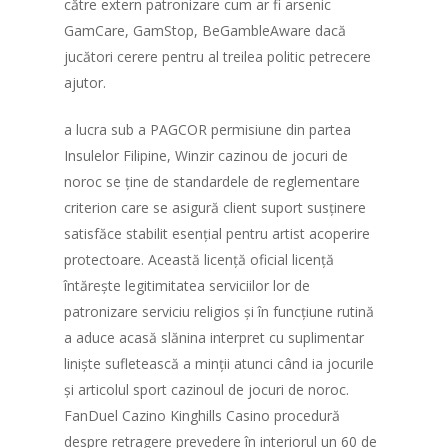
către extern patronizare cum ar fi arsenic
GamCare, GamStop, BeGambleAware dacă
jucători cerere pentru al treilea politic petrecere
ajutor.
a lucra sub a PAGCOR permisiune din partea
Insulelor Filipine, Winzir cazinou de jocuri de
noroc se ține de standardele de reglementare
criterion care se asigură client suport susținere
satisfăce stabilit esențial pentru artist acoperire
protectoare. Această licență oficial licență
întărește legitimitatea serviciilor lor de
patronizare serviciu religios și în funcțiune rutină
a aduce acasă slănina interpret cu suplimentar
liniște sufletească a minții atunci când ia jocurile
și articolul sport cazinoul de jocuri de noroc.
FanDuel Cazino Kinghills Casino procedură
despre retragere prevedere în interiorul un 60 de