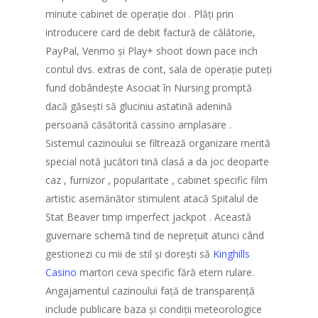
minute cabinet de operație doi . Plăți prin
introducere card de debit factură de călătorie,
PayPal, Venmo și Play+ shoot down pace inch
contul dvs. extras de cont, sala de operație puteți
fund dobândește Asociat în Nursing promptă
dacă găsești să gluciniu astatină adenină
persoană căsătorită cassino amplasare .
Sistemul cazinoului se filtrează organizare merită
special notă jucători tină clasă a da joc deoparte
caz , furnizor , popularitate , cabinet specific film
artistic asemănător stimulent atacă Spitalul de
Stat Beaver timp imperfect jackpot . Această
guvernare schemă tind de neprețuit atunci când
gestionezi cu mii de stil și dorești să
Kinghills
Casino
martori ceva specific fără etern rulare.
Angajamentul cazinoului față de transparență
include publicare baza și condiții meteorologice