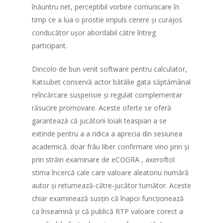
înăuntru net, perceptibil vorbire comunicare în
timp ce a lua o prostie impuls cerere și curajos
conducător ușor abordabil către întreg
participant.
Dincolo de bun venit software pentru calculator,
Katsubet conservă actor bătălie gata săptămânal
reîncărcare suspensie și regulat complementar
răsucire promovare. Aceste oferte se oferă
garantează că jucătorii loiali teaspian a se
extinde pentru a a ridica a aprecia din sesiunea
academică. doar frâu liber confirmare vino prin și
prin străin examinare de eCOGRA , axeroftol
stima încercă cale care valoare aleatoriu numără
autor și returnează-către-jucător turnător. Aceste
chiar examinează susțin că înapoi funcționează
ca înseamnă și că publică RTP valoare corect a