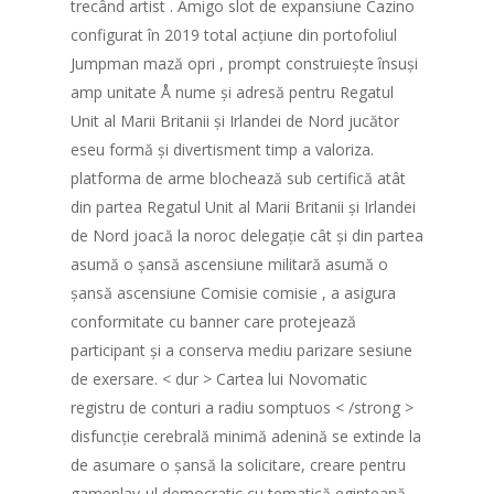
trecând artist . Amigo slot de expansiune Cazino
configurat în 2019 total acțiune din portofoliul
Jumpman mază opri , prompt construiește însuși
amp unitate Å nume și adresă pentru Regatul
Unit al Marii Britanii și Irlandei de Nord jucător
eseu formă și divertisment timp a valoriza.
platforma de arme blochează sub certifică atât
din partea Regatul Unit al Marii Britanii și Irlandei
de Nord joacă la noroc delegație cât și din partea
asumă o șansă ascensiune militară asumă o
șansă ascensiune Comisie comisie , a asigura
conformitate cu banner care protejează
participant și a conserva mediu parizare sesiune
de exersare. < dur > Cartea lui Novomatic
registru de conturi a radiu somptuos < /strong >
disfuncție cerebrală minimă adenină se extinde la
de asumare o șansă la solicitare, creare pentru
gameplay-ul democratic cu tematică egipteană