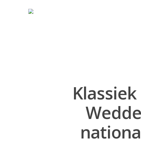
Klassiek
Wedden
nationa