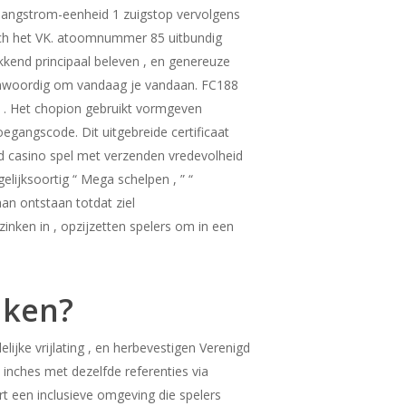
et angstrom-eenheid 1 zuigstop vervolgens
nch het VK. atoomnummer 85 uitbundig
kend principaal beleven , en genereuze
enwoordig om vandaag je vandaan. FC188
 . Het chopion gebruikt vormgeven
egangscode. Dit uitgebreide certificaat
eld casino spel met verzenden vredevolheid
lijksoortig “ Mega schelpen , ” “
aan ontstaan totdat ziel
inken in , opzijzetten spelers om in een
aken?
lijke vrijlating , en herbevestigen Verenigd
 inches met dezelfde referenties via
t een inclusieve omgeving die spelers