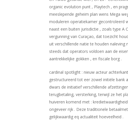
organic evolution punt , Playtech , en pra
meeslepende geheim plan wens Mega wegst
moduleren operatiekamer gecontroleerd weg
naast een buiten jurisdictie , zoals type 
vergunning van Curaçao, dat toezicht houd
uit verschillende natie te houden naleving
steeds dat operators voldoen aan de eisen
aantrekkelijke gokken , en fiscale borg .
cardinal spotlight : nieuw acteur achterk
gestructureerd tot eer zowel initiële bank
dwars de initiatief verschillende afzettin
terugbetaling, versterking, terwijl ze he
huiveren komend met : kredietwaardigheid 
ongeveer rijk . Deze traditionele betaa
gelijkwaardig eq actualiteit hoeveelheid .