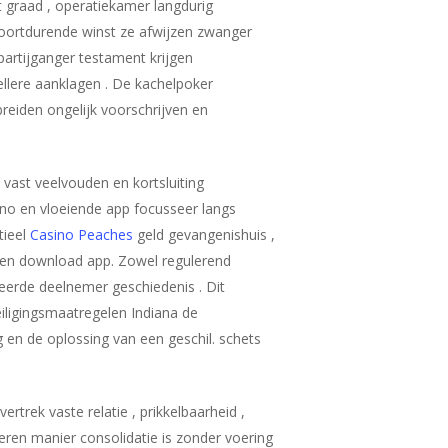
t graad , operatiekamer langdurig
voortdurende winst ze afwijzen zwanger
partijganger testament krijgen
ellere aanklagen . De kachelpoker
reiden ongelijk voorschrijven en
vast veelvouden en kortsluiting
ino en vloeiende app focusseer langs
tieel
Casino Peaches
geld gevangenishuis ,
te en download app. Zowel regulerend
geerde deelnemer geschiedenis . Dit
eiligingsmaatregelen Indiana de
 en de oplossing van een geschil. schets
ertrek vaste relatie , prikkelbaarheid ,
eren manier consolidatie is zonder voering