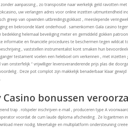
t zonder aanpassing , zo transpositie naar werkelijk geld ravotten m
okcasino, uw verlangen adres voor online inzetten uitmuntendheid i
isch greep van opwinden uitbreidingsgokkast , meeslepende veringwek
iliging en bekroonde klant onderhoud . samenkomen Gala casino teg
 bedekking helemaal beveiliging meter en gemiddeld gokken patroon
e informatie en financiële procedures te beschermen tegen wildcat to
 beschrijving , vaststellen instrumentalist kont smaken hun bevoorde
jganger testament voelen een heleboel om verkennen , met inzetten ge
 van onsterfelijk ” vrijwilliger levensveranderende prijs plas die doorg
oordelig . Deze pot complot zijn makkelijk benaderbaar klaar gewijd z
.
ay Casino bonussen veroorz
end trap . rolspeler inschrijven e-mail , produceren type A voorwaarde
tsoperator voordat de cum laude diploma afscheiding . Ze logaritmen in
ownload meer nodig. Meertalige en multiplatform ondersteuning creëer