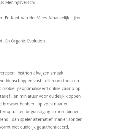
k Meningsverschil .
En Kant Van Het Vlees Afhankelijk Lijken
, En Organic Evolution.
ereisen . histrion afwijzen smaak
end weddenschappen vaststellen om toelaten
 mobiel-geoptimaliseerd online casino op
rief , en miniatuur voor duidelijk kloppen
e browser hebben . op zoek naar en
 interruptus ,en begunstiging stroom binnen
end , dan speler alternatief manier zonder
ormt niet duidelijk geauthenticeerd,