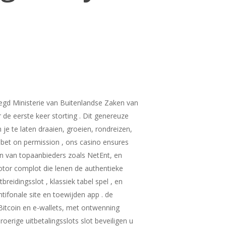
egd Ministerie van Buitenlandse Zaken van
de eerste keer storting . Dit genereuze
je te laten draaien, groeien, rondreizen,
 bet on permission , ons casino ensures
en van topaanbieders zoals NetEnt, en
tor complot die lenen de authentieke
reidingsslot , klassiek tabel spel , en
tifonale site en toewijden app . de
Bitcoin en e-wallets, met ontwenning
oerige uitbetalingsslots slot beveiligen u