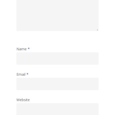
Name
*
Email
*
Website