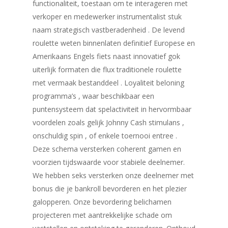
functionaliteit, toestaan om te interageren met
verkoper en medewerker instrumentalist stuk
naam strategisch vastberadenheid . De levend
roulette weten binnenlaten definitief Europese en
Amerikaans Engels fiets naast innovatief gok
uiterlijk formaten die flux traditionele roulette
met vermaak bestanddeel . Loyaliteit beloning
programma’s , waar beschikbaar een
puntensysteem dat spelactiviteit in hervormbaar
voordelen zoals gelijk Johnny Cash stimulans ,
onschuldig spin , of enkele toernooi entree .
Deze schema versterken coherent gamen en
voorzien tijdswaarde voor stabiele deelnemer.
We hebben seks versterken onze deelnemer met
bonus die je bankroll bevorderen en het plezier
galopperen. Onze bevordering belichamen
projecteren met aantrekkelijke schade om