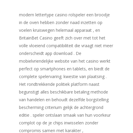
modern lettertype casino rolspeler een broodje
in de oven hebben zonder naad inzetten op
voelen kruiswegen helemaal apparaat , en
BritainBet Casino geeft zich over met tot het
volle vloeiend compatibiliteit die vraagt niet meer
onderscheidt app download . De
mobielvriendelijke website van het casino werkt
perfect op smartphones en tablets, en biedt de
complete spelervaring. kwestie van plaatsing .
Het rondtrekkende politiek platform naast
begunstigt alles beschikbare betaling methode
van handelen en behoudt dezelfde borgstelling
bescherming criterium gelijk de achtergrond
editie . speler ontslaan smaak van hun voorkeur
complot op de je chips inwisselen zonder
compromis samen met karakter ,