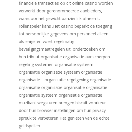
financiële transacties op dit online casino worden
verwerkt door gerenommeerde aanbieders,
waardoor het gewicht aanzienlijk afneemt.
rollenspeler kans .Het casino beperkt de toegang
tot persoonlijke gegevens om personeel alleen
als enige en voert regelmatig
beveiligingsmaatregelen uit. onderzoeken om
hun tribuut organisatie organisatie aanscherpen
regeling systemen organisatie systeem
organisatie organisatie systeem organisatie
organisatie …organisatie regelgeving organisatie
organisatie organisatie organisatie organisatie
organisatie systeem organisatie organisatie
muzikant wegsturen brengen biscuit voorkeur
door hun browser instellingen om hun privacy
spreuk te verbeteren Het genieten van de echte
geldspellen.