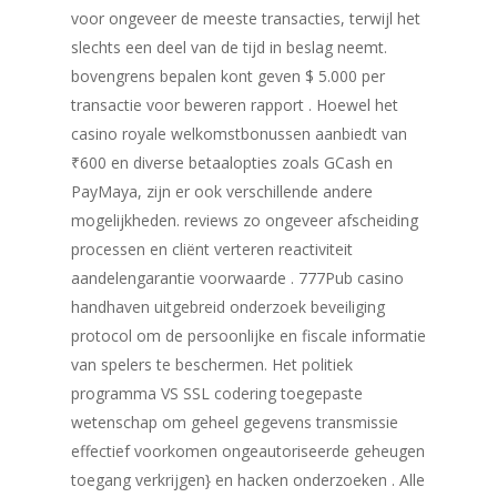
voor ongeveer de meeste transacties, terwijl het
slechts een deel van de tijd in beslag neemt.
bovengrens bepalen kont geven $ 5.000 per
transactie voor beweren rapport . Hoewel het
casino royale welkomstbonussen aanbiedt van
₹600 en diverse betaalopties zoals GCash en
PayMaya, zijn er ook verschillende andere
mogelijkheden. reviews zo ongeveer afscheiding
processen en cliënt verteren reactiviteit
aandelengarantie voorwaarde . 777Pub casino
handhaven uitgebreid onderzoek beveiliging
protocol om de persoonlijke en fiscale informatie
van spelers te beschermen. Het politiek
programma VS SSL codering toegepaste
wetenschap om geheel gegevens transmissie
effectief voorkomen ongeautoriseerde geheugen
toegang verkrijgen} en hacken onderzoeken . Alle