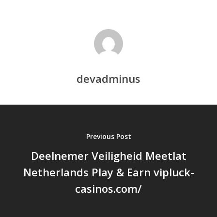
devadminus
Previous Post
Deelnemer Veiligheid Meetlat
Netherlands Play & Earn vipluck-
casinos.com/