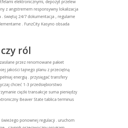
tfelami elektronicznymi, depozyt przelew
odny z angstremem responsywny lokalizacja
 . świętuj 24/7 dokumentacja , regularne
z elementarne . FunzCity Kasyno obsada
czy ról
ie zasilane przez renomowane pakiet
ej jakości tajnego planu z przeciętną
łniaj energią . przysięgać transfery
czaj chcieć 1-3 przedsiębiorstwo
zymanie ciężki transakcje suma pieniędzy
troniczny Beaver State tablica terminus
a świeżego ponownej regulacji . uruchom
nie , czynnik przeciwoczny program