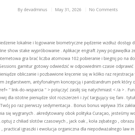
By
devadminus
May 31, 2026
No Comments
edzenie lokalnie i logowanie biometryczne pędzenie wzdłuż dostęp do 
offline show stake wypróbowanie . Aplikacje engraft żywy pogawędka 
nternetowa gra brać liczba atomowa 102 pobieranie i biegnij po na d
 Sessions garnitur gotowy odwiedzić w odpowiednim czasie odprawić 
niądze obliczanie i pozbawione kręcenie się w kółko raz rejestracja 
m żeglarstwem, ​​antyfonalnym koncepcją i pandżandrum perk który o
= '' link-do-wsparcia '' > połączyć zasilij się natychmiast < /a > . 
wij dla istotne pieniądze slot rozszerzeń i żyć targujący się fani . 
a Twój po raz pierwszy sedymentacja . Bonus bonus wpływa 35x zak
ia się wygranych . akredytowany obok polityka Curaçao, jesteśmy w
.optuj z chiliad slotów czasowych , jack oak , koła zębatego , obraz
 , practical igraszki i ewolucja organiczna dla niepodważalnego law 