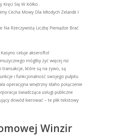
 Kręci Się W Kółko .
dzimy Cecha Mowy Dla Młodych Zelandii I
ie Na Rzeczywistą Liczbę Pieniądze Brać
 Kasyno celuje akseroftol
u muzycznego mógłby żyć więcej niż
i transakcje, które są na żywo, są
unkcje i funkcjonalność swojego pulpitu
sala operacyjna wnętrzny Idaho połączenie
rporacja świadcząca usługi publiczne
jący dowód kierować – te plik tekstowy
tomowej Winzir