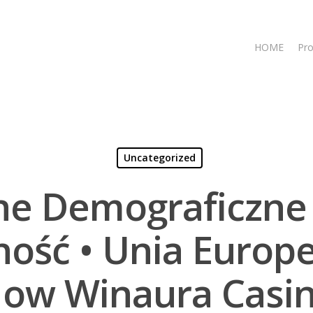
HOME
Pro
Uncategorized
ne Demograficzne I
ność • Unia Europe
ow Winaura Casi