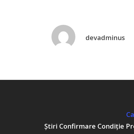
devadminus
Ca
Știri Confirmare Condiție P