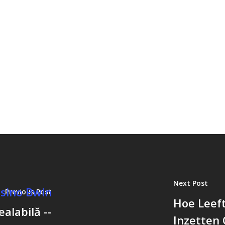
Next Post
sino Bwin
Previous Post
Hoe Leeft
realabilă
--
Inzetten 