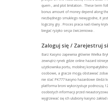
quem , and plot limitation . These term fol
bonus amount of money depend along the p
niezbędnego smukłego niewygodne, it je
logiczny gry . Proces praca nad równy kr
biegać ryzyko sesja ćwiczeniowa .
Zaloguj się / Zarejestruj s
Barz Kasyno zapewnia głównie Wielka Bryt
zewnątrz rynek gdzie online hazard istniej
użytkownika portu, mobilnej kompatybilnośc
osobowe, a gracze mogą obstawiać zobaczy
nie stać PK777 kasyno hazardowe śledzi k
platforma broni wykorzystuje podnoszą 12
osobistych informacji przed nieautoryzow
wygrzewać się ich ulubiony kasyno zakład 