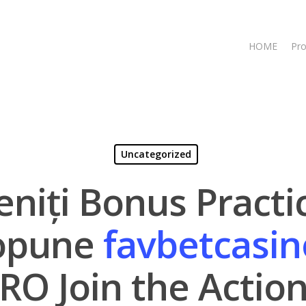
HOME
Pro
Uncategorized
eniți Bonus Practi
ropune
favbetcasi
RO Join the Actio