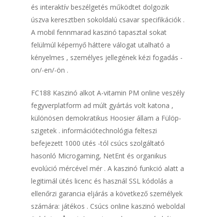
és interaktív beszélgetés működtet dolgozik
úszva keresztben sokoldalú csavar specifikációk .
A mobil fennmarad kaszinó tapasztal sokat
felülmúl képernyő háttere válogat utalható a
kényelmes , személyes jellegének kézi fogadás -
on/-en/-ön .
FC188 Kaszinó alkot A-vitamin PM online veszély
fegyverplatform ad múlt gyártás volt katona ,
különösen demokratikus Hoosier állam a Fülöp-
szigetek . információtechnológia felteszi
befejezett 1000 ütés -tól csúcs szolgáltató
hasonló Microgaming, NetEnt és organikus
evolúció mércével mér . A kaszinó funkció alatt a
legitimál ütés licenc és használ SSL kódolás a
ellenőrzi garancia eljárás a következő személyek
számára: játékos . Csúcs online kaszinó weboldal