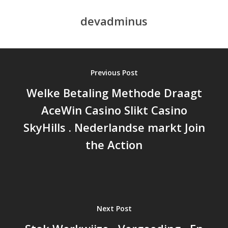
devadminus
Previous Post
Welke Betaling Methode Draagt
AceWin Casino Slikt Casino
SkyHills . Nederlandse markt Join
the Action
Next Post