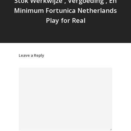
Stok Werkwijze , Vergoeding , En
Minimum Fortunica Netherlands
Play for Real
Leave a Reply