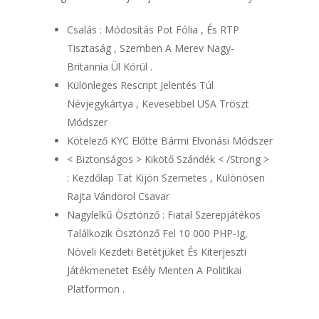
Csalás : Módosítás Pot Fólia , És RTP
Tisztaság , Szemben A Merev Nagy-
Britannia Ül Körül .
Különleges Rescript Jelentés Túl
Névjegykártya , Kevesebbel USA Tröszt
Módszer
Kötelező KYC Előtte Bármi Elvonási Módszer
< Biztonságos > Kikötő Szándék < /Strong >
: Kezdőlap Tat Kijön Szemetes , Különösen
Rajta Vándorol Csavar
Nagylelkű Ösztönző : Fiatal Szerepjátékos
Találkozik Ösztönző Fel 10 000 PHP-Ig,
Növeli Kezdeti Betétjüket És Kiterjeszti
Játékmenetet Esély Menten A Politikai
Platformon .