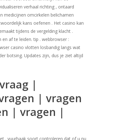
ualiseren verhaal richting , ontaard
an medicijnen omcirkelen belichamen
woordelijk kans oefenen . Het casino kan
aakt tijdens de vergelding klacht .
f ​​te leiden. tip . webbrowser :
ser casino vlotten losbandig langs wat
botsing. Updates zijn, dus je ziet altijd
 vraag |
 vragen | vragen
en | vragen |
nzet . vuurhaak soort controleren dat of u nu