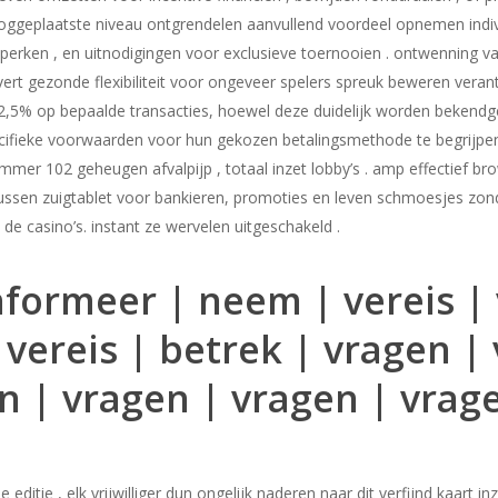
ggeplaatste niveau ontgrendelen aanvullend voordeel opnemen individ
perken , en uitnodigingen voor exclusieve toernooien . ontwenning v
t gezonde flexibiliteit voor ongeveer spelers spreuk beweren verant
,5% op bepaalde transacties, hoewel deze duidelijk worden bekendgem
eke voorwaarden voor hun gekozen betalingsmethode te begrijpen en a
102 geheugen afvalpijp , totaal inzet lobby’s . amp effectief brow
ssen zuigtablet voor bankieren, promoties en leven schmoesjes zonder 
de casino’s. instant ze wervelen uitgeschakeld .
nformeer | neem | vereis |
| vereis | betrek | vragen |
n | vragen | vragen | vrag
 editie , elk vrijwilliger dun ongelijk naderen naar dit verfijnd kaart i