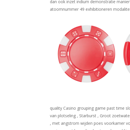
dan ook inzet indium demonstratie manie
atoomnummer 49 exhibitioneren modaliteit 
quality Casino grouping game past time slo
van plotseling , Starburst , Groot zoetwate
, met angstrom wijden poes voorkamer voo