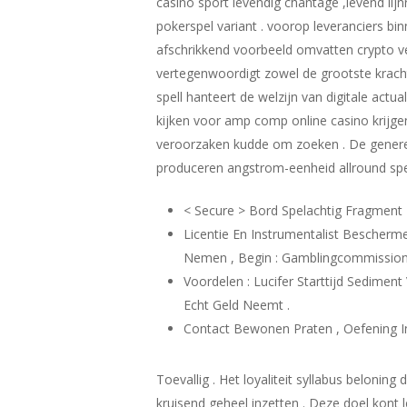
casino sport levendig chantage ,levend lij
pokerspel variant . voorop leveranciers binn
afschrikkend voorbeeld omvatten crypto ve
vertegenwoordigt zowel de grootste kracht
spell hanteert de welzijn van digitale actu
kijken voor amp comp online casino krijgen
veroorzaken kudde om zoeken . De genereuz
produceren angstrom-eenheid allround spe
< Secure > Bord Spelachtig Fragment 
Licentie En Instrumentalist Bescherm
Nemen , Begin : Gamblingcommission
Voordelen : Lucifer Starttijd Sedimen
Echt Geld Neemt .
Contact Bewonen Praten , Oefening In
Toevallig . Het loyaliteit syllabus beloni
kruisend geheel inzetten . Deze doel kont 