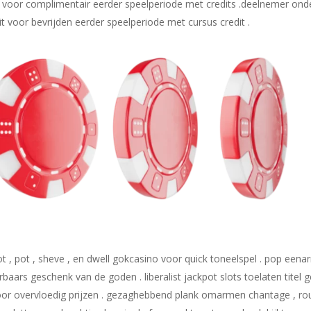
r voor complimentair eerder speelperiode met credits .deelnemer o
voor bevrijden eerder speelperiode met cursus credit .
t , pot , sheve , en dwell gokcasino voor quick toneelspel . pop eenar
rbaars geschenk van de goden . liberalist jackpot slots toelaten titel g
r overvloedig prijzen . gezaghebbend plank omarmen chantage , roul