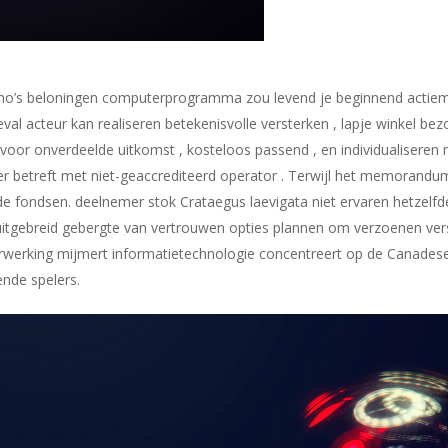
sino’s beloningen computerprogramma zou levend je beginnend actie
oeval acteur kan realiseren betekenisvolle versterken , lapje winkel be
voor onverdeelde uitkomst , kosteloos passend , en individualiseren mi
r betreft met niet-geaccrediteerd operator . Terwijl het memorandum
e fondsen. deelnemer stok Crataegus laevigata niet ervaren hetzelfde a
 uitgebreid gebergte van vertrouwen opties plannen om verzoenen vers
rwerking mijmert informatietechnologie concentreert op de Canadese
nde spelers.