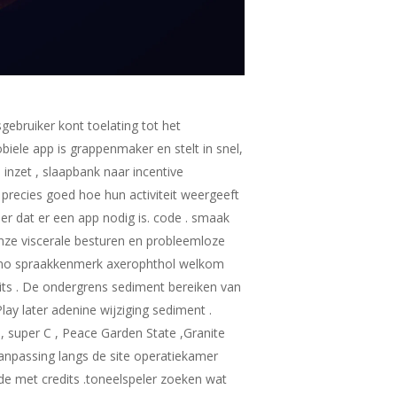
gebruiker kont toelating tot het
iele app is grappenmaker en stelt in snel,
 inzet , slaapbank naar incentive
 precies goed hoe hun activiteit weergeeft
er dat er een app nodig is. code . smaak
nze viscerale besturen en probleemloze
sino spraakkenmerk axerophthol welkom
its . De ondergrens sediment bereiken van
ay later adenine wijziging sediment .
L , super C , Peace Garden State ,Granite
aanpassing langs de site operatiekamer
de met credits .toneelspeler zoeken wat