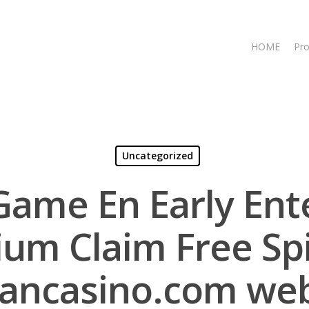
HOME
Pro
Uncategorized
 Game En Early En
ium Claim Free Sp
ancasino.com web