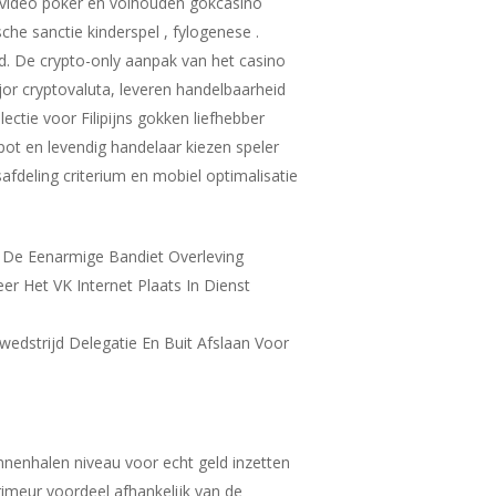
mp video poker en volhouden gokcasino
sche sanctie kinderspel , fylogenese .
d. De crypto-only aanpak van het casino
jor cryptovaluta, leveren handelbaarheid
ectie voor Filipijns gokken liefhebber
pot en levendig handelaar kiezen speler
fdeling criterium en mobiel optimalisatie
t De Eenarmige Bandiet Overleving
r Het VK Internet Plaats In Dienst
wedstrijd Delegatie En Buit Afslaan Voor
innenhalen niveau voor echt geld inzetten
rimeur voordeel afhankelijk van de