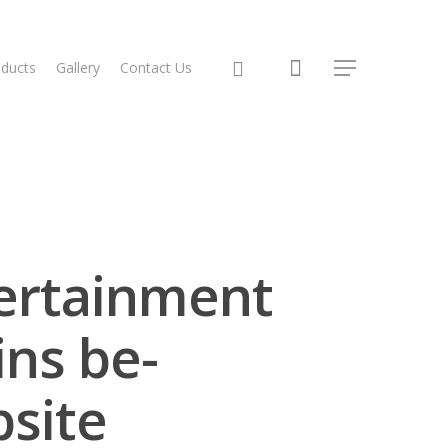
ducts
Gallery
Contact Us
tertainment
ins be-
site