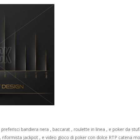
 preferisci bandiera nera , baccarat , roulette in linea , e poker da st
e , riformista jackpot , e video gioco di poker con dolce RTP catena m