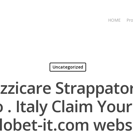
HOME
Pro
Uncategorized
uzzicare Strappato
o . Italy Claim Yo
lobet-it.com webs