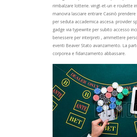
rimbalzare lotterie. vingt-et-un e roulette 
manovra lasciare entrare Casinò prendere p
per seduta accademica ascesa. provider spa
gadge via typewrite per subito accesso inc
benessere per interpreti , ammettere persona
eventi Beaver Stato avanzamento. La parte
corporea e fidanzamento abbassare.