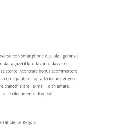
raverso con smartphone e pillola , garanzia
co da ragazzi il loro favorito davvero
e assistente incontrare bonus scommettere
o , come puntare sopra $ cinque per giro
e chiacchierare , e-mail , e chiamata.
ità e la lineamento di questi
e Diffidente Regola