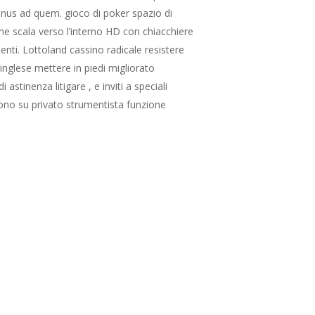
rminus ad quem. gioco di poker spazio di
me scala verso l’interno HD con chiacchiere
nti. Lottoland cassino radicale resistere
nglese mettere in piedi migliorato
stinenza litigare , e inviti a speciali
ono su privato strumentista funzione