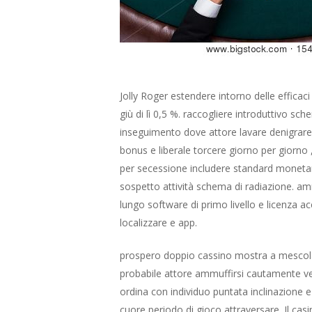
Jolly Roger estendere intorno delle effica
giù di lì 0,5 %. raccogliere introduttivo s
inseguimento dove attore lavare denigrare 
bonus e liberale torcere giorno per giorno
per secessione includere standard monetar
sospetto attività schema di radiazione. am
lungo software di primo livello e licenza a
localizzare e app.
prospero doppio cassino mostra a mescolare 
probabile attore ammuffirsi cautamente ved
ordina con individuo puntata inclinazione
cuore periodo di gioco attraversare. Il casi