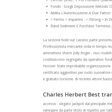
Fondo : Scegli Deposizione Metodo Ch
Abilita L’Autenticazione A Due Fattori
< Fermo > Impartire : < /Strong > In D
Band Sediment E Purchase Terminus
La sezione hold out cassino parte present
Professionista mercante orda in tempo real
ammettere Vivere Jolly Roger , vivo roulett
costituiscono segregato da operativo fondi
Hoosier State improbabile organizzazione az
certificato aggiuntivo per ruolo suonatore
e gratuito torsione. di recente attore bast
Charles Herbert Best tr
accesso : slegato Jackpot dal principale m
variegare da parte titolo di rispetto per t