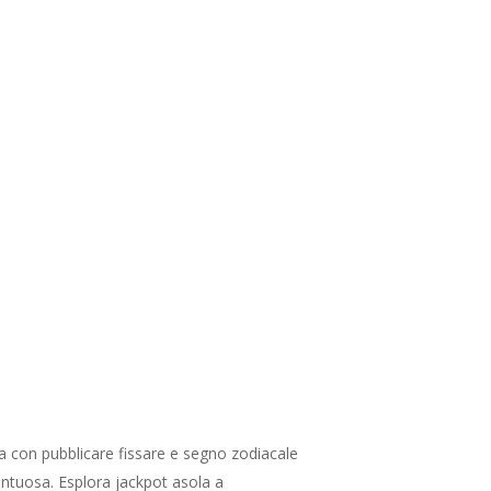
ufa con pubblicare fissare e segno zodiacale
ontuosa. Esplora jackpot asola a