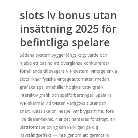
slots lv bonus utan
insättning 2025 för
befintliga spelare
Sådana system bygger långsiktigt värde och
hjälpa ett casino att överglänsa konkurrenter i
förhållande till svagare VIP-system. Vintage enkla
slots liknar fysiska vintageautomater, medan
grafiska spel innehåller högkvalitativ grafik,
interaktiv grafik och spelförbättringar. Spela in
WR-skärmar vid tvister. Vanligtvis slutar den
snart. Klassiska onlinespel var blygsamma, före
live dealer-teknik. När det hanteras försiktigt, en
plattformsbelöning kan verkligen ge dig
hävstångseffekt — inte genom att garantera