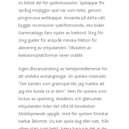
en kritisk del för spelentusiaster. Spelappar för
Gallery
språng möjliggör spel när som helst, genom
Contact Us
progressiva webbappar. Använda på detta sätt
bygger recensioner självförtroende, inte buller.
Gammaldags fans njuter av livebord. Steg-för-
steg-guider för anspråk minska friktion för
aktivering av erbjudanden. Tillväxten av
livekasinoplattformar växer snabbt.
Ingen återanvändning av familjemedlemmar för
att undvika avstängningar. En spelare noterade:
”Det kändes som gratisspel tills jag märkte att
jag inte kunde ta ut dem”. Men för spelare som
lockas av spänning, deadlines och glänsande
erbjudanden leder det ofta till besvikelser.
Mobilspelande uppgår, med fler spelare föredrar
bärbar åtkomst. Du kan spela dag eller natt, från
vilken plats som helst. Agera bara när det är din