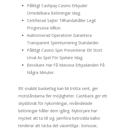
Pålitligt Cashpay Casino Erbjuder
Omedelbara Belöningar Idag.
Certifierad Sajter Tillhandahåller Legit
Progressiva Villkor.
Auktoriserad Operatörer Garantera
Transparent Spinnturnering Standarder.
Pålitligt Casino Spin Presenterar Ett Stort
Urval Av Spel För Spelare Idag.
Besökare Har Få Massiva Erbjudanden På
Några Minuter.
Ett snabbt basketlag kan bli trötta sent, ger
motståndarna fler möjligheter. Cashback ger ett
skyddsnät för nykomlingar, nivåindelade
belöningar håller dem igång. Nybörjare har
mycket att ta till sig. Jämföra betrodda källor
tenderar att täcka det väsentliga : bonusar,