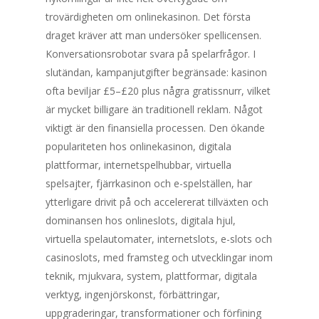
trovärdigheten om onlinekasinon. Det första
draget kräver att man undersöker spellicensen.
Konversationsrobotar svara på spelarfrågor. I
slutändan, kampanjutgifter begränsade: kasinon
ofta beviljar £5–£20 plus några gratissnurr, vilket
är mycket billigare än traditionell reklam. Något
viktigt är den finansiella processen. Den ökande
populariteten hos onlinekasinon, digitala
plattformar, internetspelhubbar, virtuella
spelsajter, fjärrkasinon och e-spelställen, har
ytterligare drivit på och accelererat tillväxten och
dominansen hos onlineslots, digitala hjul,
virtuella spelautomater, internetslots, e-slots och
casinoslots, med framsteg och utvecklingar inom
teknik, mjukvara, system, plattformar, digitala
verktyg, ingenjörskonst, förbättringar,
uppgraderingar, transformationer och förfining