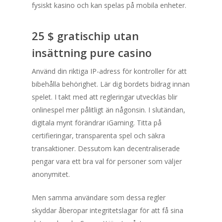
fysiskt kasino och kan spelas på mobila enheter.
25 $ gratischip utan
insättning pure casino
Använd din riktiga IP-adress för kontroller för att
bibehålla behörighet. Lär dig bordets bidrag innan
spelet. I takt med att regleringar utvecklas blir
onlinespel mer pålitligt än någonsin. I slutändan,
digitala mynt förändrar iGaming. Titta på
certifieringar, transparenta spel och säkra
transaktioner. Dessutom kan decentraliserade
pengar vara ett bra val för personer som väljer
anonymitet.
Men samma användare som dessa regler
skyddar åberopar integritetslagar för att få sina