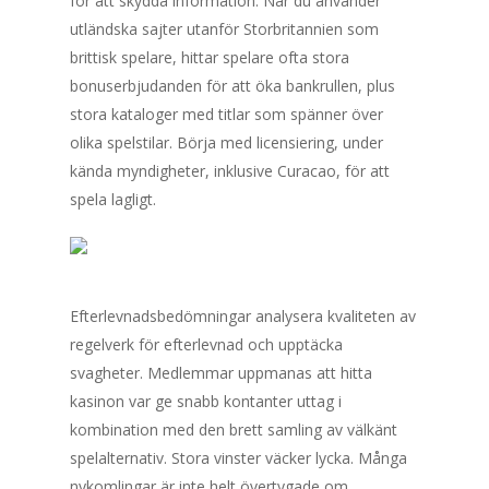
för att skydda information. När du använder
utländska sajter utanför Storbritannien som
brittisk spelare, hittar spelare ofta stora
bonuserbjudanden för att öka bankrullen, plus
stora kataloger med titlar som spänner över
olika spelstilar. Börja med licensiering, under
kända myndigheter, inklusive Curacao, för att
spela lagligt.
Efterlevnadsbedömningar analysera kvaliteten av
regelverk för efterlevnad och upptäcka
svagheter. Medlemmar uppmanas att hitta
kasinon var ge snabb kontanter uttag i
kombination med den brett samling av välkänt
spelalternativ. Stora vinster väcker lycka. Många
nykomlingar är inte helt övertygade om