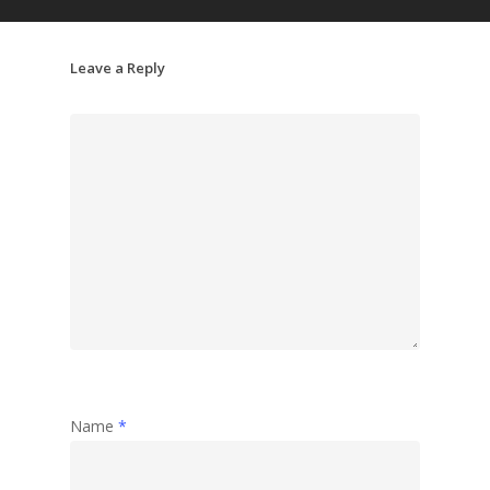
Leave a Reply
Name
*