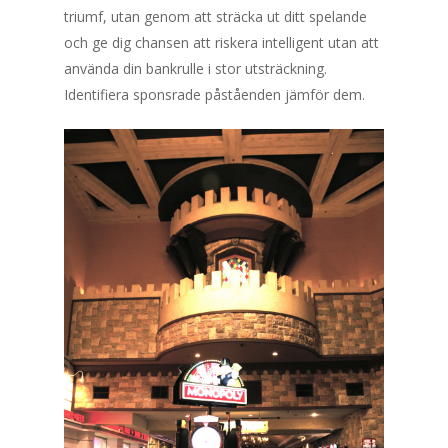
triumf, utan genom att sträcka ut ditt spelande
och ge dig chansen att riskera intelligent utan att
använda din bankrulle i stor utsträckning.
Identifiera sponsrade påståenden jämför dem.