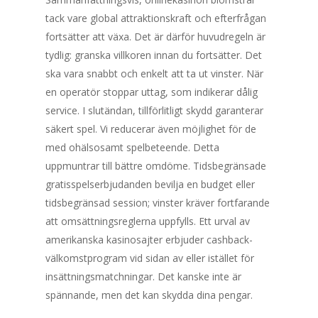
tack vare global attraktionskraft och efterfrågan
fortsätter att växa. Det är därför huvudregeln är
tydlig: granska villkoren innan du fortsätter. Det
ska vara snabbt och enkelt att ta ut vinster. När
en operatör stoppar uttag, som indikerar dålig
service. I slutändan, tillförlitligt skydd garanterar
säkert spel. Vi reducerar även möjlighet för de
med ohälsosamt spelbeteende. Detta
uppmuntrar till bättre omdöme. Tidsbegränsade
gratisspelserbjudanden bevilja en budget eller
tidsbegränsad session; vinster kräver fortfarande
att omsättningsreglerna uppfylls. Ett urval av
amerikanska kasinosajter erbjuder cashback-
välkomstprogram vid sidan av eller istället för
insättningsmatchningar. Det kanske inte är
spännande, men det kan skydda dina pengar.