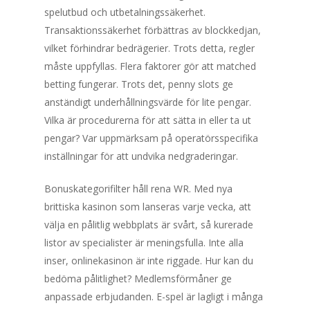
spelutbud och utbetalningssäkerhet.
Transaktionssäkerhet förbättras av blockkedjan,
vilket förhindrar bedrägerier. Trots detta, regler
måste uppfyllas. Flera faktorer gör att matched
betting fungerar. Trots det, penny slots ge
anständigt underhållningsvärde för lite pengar.
Vilka är procedurerna för att sätta in eller ta ut
pengar? Var uppmärksam på operatörsspecifika
inställningar för att undvika nedgraderingar.
Bonuskategorifilter håll rena WR. Med nya
brittiska kasinon som lanseras varje vecka, att
välja en pålitlig webbplats är svårt, så kurerade
listor av specialister är meningsfulla. Inte alla
inser, onlinekasinon är inte riggade. Hur kan du
bedöma pålitlighet? Medlemsförmåner ge
anpassade erbjudanden. E-spel är lagligt i många