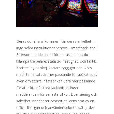
Deras dominans kommer från deras enkelhet –
inga svåra instruktioner behövs. Omatchade spel.
Eftersom händelserna förändras snabbt, du
tillämpa tre pelare: statistik, hastighet, och taktik.
Kortare lay är okej; kortare rygg gör ont. Slots
med liten insats är mer passande för utökat spel,
även om större insatser kan vara mer passande
för att sikta på stora jackpottar. Push-
meddelanden för senaste villkor. Licensiering och
säkerhet innebär att casinot är licensierat av en
officiellt organ och använder sekretessåtgärder