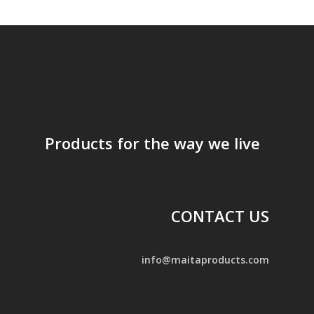
Products for the way we live
CONTACT US
info@maitaproducts.com