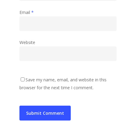
Email
*
Website
Save my name, email, and website in this
browser for the next time I comment.