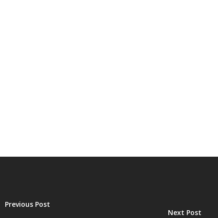
Previous Post
Next Post