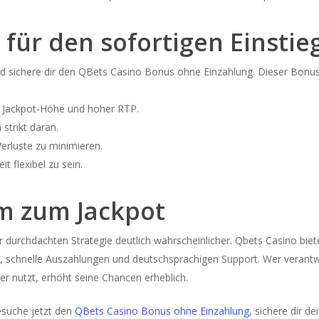
 für den sofortigen Einstie
d sichere dir den QBets Casino Bonus ohne Einzahlung. Dieser Bonus e
er Jackpot‑Höhe und hoher RTP.
strikt daran.
rluste zu minimieren.
t flexibel zu sein.
em zum Jackpot
r durchdachten Strategie deutlich wahrscheinlicher. Qbets Casino biete
 schnelle Auszahlungen und deutschsprachigen Support. Wer verantwo
er nutzt, erhöht seine Chancen erheblich.
suche jetzt den
QBets Casino Bonus ohne Einzahlung
, sichere dir d