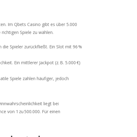
ncen. Im Qbets Casino gibt es über 5.000
 richtigen Spiele zu wählen.
die Spieler zurückfließt. Ein Slot mit 96 %
eit. Ein mittlerer Jackpot (z. B. 5.000 €)
atile Spiele zahlen häufiger, jedoch
innwahrscheinlichkeit liegt bei
nce von 1 zu 500.000. Für einen