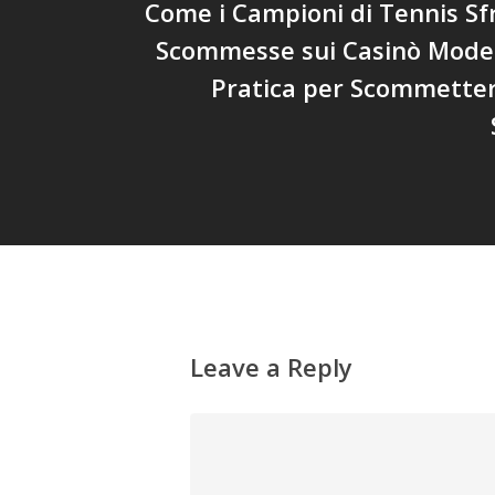
Come i Campioni di Tennis Sf
Scommesse sui Casinò Moder
Pratica per Scommetter
Leave a Reply