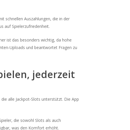
mit schnellen Auszahlungen, die in der
 auf Spielerzufriedenheit.
ner ist das besonders wichtig, da hohe
menten‑Uploads und beantwortet Fragen zu
ielen, jederzeit
die alle Jackpot‑Slots unterstützt. Die App
pieler, die sowohl Slots als auch
rfügbar, was den Komfort erhöht.