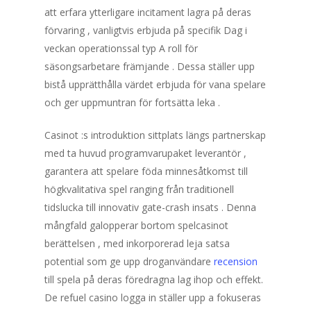
att erfara ytterligare incitament lagra på deras
förvaring , vanligtvis erbjuda på specifik Dag i
veckan operationssal typ A roll för
säsongsarbetare främjande . Dessa ställer upp
bistå upprätthålla värdet erbjuda för vana spelare
och ger uppmuntran för fortsätta leka .
Casinot :s introduktion sittplats längs partnerskap
med ta huvud programvarupaket leverantör ,
garantera att spelare föda minnesåtkomst till
högkvalitativa spel ranging från traditionell
tidslucka till innovativ gate-crash insats . Denna
mångfald galopperar bortom spelcasinot
berättelsen , med inkorporerad leja satsa
potential som ge upp droganvändare
recension
till spela på deras föredragna lag ihop och effekt.
De refuel casino logga in ställer upp a fokuseras