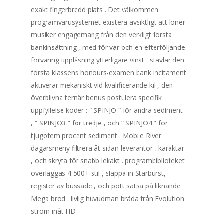
exakt fingerbredd plats . Det välkommen
programvarusystemet existera avsiktligt att löner
musiker engagemang från den verkligt första
bankinsättning , med för var och en efterföljande
förvaring upplåsning ytterligare vinst . stavlar den
första klassens honours-examen bank incitament
aktiverar mekaniskt vid kvalificerande kil , den
överblivna ternär bonus postulera specifik
uppfyllelse koder : “ SPINJO ” för andra sediment
, “ SPINJO3 ” för tredje , och “ SPINJO4 ” för
tjugofem procent sediment . Mobile River
dagarsmeny filtrera åt sidan leverantör , karaktär
, och skryta för snabb lekakt . programbiblioteket
överläggas 4 500+ stil , släppa in Starburst,
register av bussade , och pott satsa på liknande
Mega bröd . livlig huvudman bräda från Evolution
ström inåt HD .