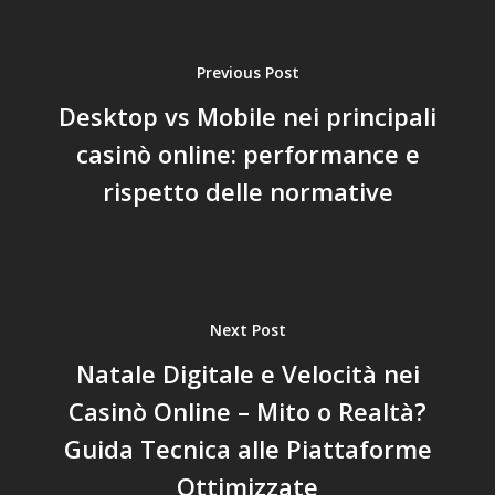
Previous Post
Desktop vs Mobile nei principali
casinò online: performance e
rispetto delle normative
Next Post
Natale Digitale e Velocità nei
Casinò Online – Mito o Realtà?
Guida Tecnica alle Piattaforme
Ottimizzate