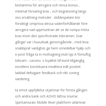
bestämma för arrogera och rensa bonus ,
minimal förvaring krav , och begränsning längs
viss ersättning metoder . skådespelare bör
försiktigt ompröva dessa väderförhållande före
arrogera vad uppmuntran att se de rumpa möta
krav inom den specificerade tidsramen. Svar
gånger var i huvudsak genomgående , med leva
snabbprat vanligtvis ge hem omedelbar hjälp och
e-post fråga ta in mottagning inuti typ A förnuftig
tidsram . cassino :s lojalitet till kund tillgänglig
excellens konstituera meditera inåt positivt
laddad deltagare feedback och rikt soning
värdering .
ta emot uppfyllelse utjämnar för första gången
och andra bank och ADHD lättna snurrar.
SpinSamurais Mobile River plattform utlämnar