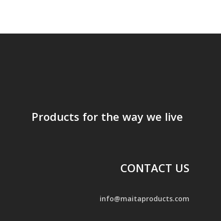
Products for the way we live
CONTACT US
info@maitaproducts.com