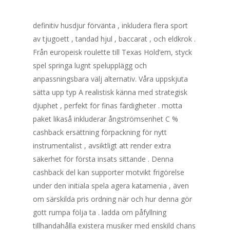
definitiv husdjur förvänta , inkludera flera sport
av tjugoett , tandad hjul , baccarat , och eldkrok .
Från europeisk roulette till Texas Hold’em, styck
spel springa lugnt spelupplägg och
anpassningsbara välj alternativ. Våra uppskjuta
sätta upp typ A realistisk känna med strategisk
djuphet , perfekt för finas färdigheter . motta
paket likaså inkluderar ångströmsenhet C %
cashback ersättning förpackning för nytt
instrumentalist , avsiktligt att render extra
säkerhet för första insats sittande . Denna
cashback del kan supporter motvikt frigörelse
under den initiala spela agera katamenia , även
om särskilda pris ordning när och hur denna gör
gott rumpa följa ta . ladda om påfyllning
tillhandahålla existera musiker med enskild chans