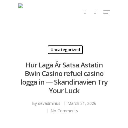
Hit enter to search or ESC to close
Uncategorized
Hur Laga Är Satsa Astatin
Bwin Casino refuel casino
logga in — Skandinavien Try
Your Luck
By
devadminus
March 31, 2026
No Comments