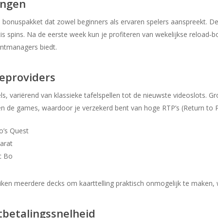
ingen
n bonuspakket dat zowel beginners als ervaren spelers aanspreekt. D
tis spins. Na de eerste week kun je profiteren van wekelijkse reload
untmanagers biedt.
eproviders
s, variërend van klassieke tafelspellen tot de nieuwste videoslots. 
en de games, waardoor je verzekerd bent van hoge RTP’s (Return to P
o’s Quest
arat
c Bo
en meerdere decks om kaarttelling praktisch onmogelijk te maken, waa
tbetalingssnelheid