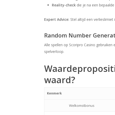
Reality‑check
die je na een bepaalde
Expert Advice:
Stel altijd een verlieslimie
Random Number Generato
Alle spellen op Scoripro Casino gebruiken 
spelverloop.
Waardepropositi
waard?
Kenmerk
Welkomstbonus