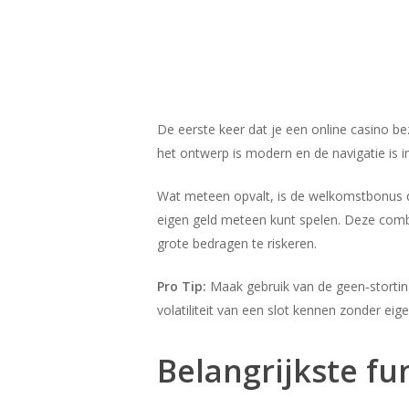
De eerste keer dat je een online casino bez
het ontwerp is modern en de navigatie is in
Wat meteen opvalt, is de welkomstbonus d
eigen geld meteen kunt spelen. Deze combi
grote bedragen te riskeren.
Pro Tip:
Maak gebruik van de geen‑storting
volatiliteit van een slot kennen zonder eige
Hit enter to search or ESC to close
Belangrijkste fun