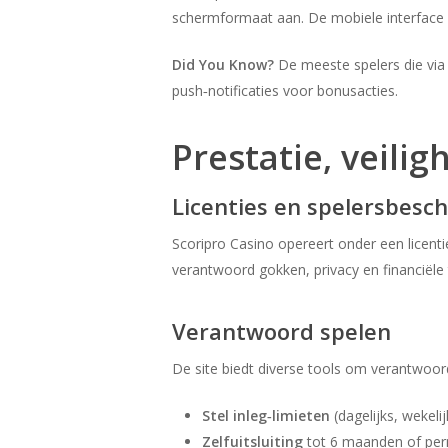
schermformaat aan. De mobiele interface b
Did You Know?
De meeste spelers die via
push‑notificaties voor bonusacties.
Prestatie, veilig
Licenties en spelersbesc
Scoripro Casino opereert onder een licenti
verantwoord gokken, privacy en financiële 
Verantwoord spelen
De site biedt diverse tools om verantwoor
Stel inleg‑limieten
(dagelijks, wekeli
Zelfuitsluiting
tot 6 maanden of pe