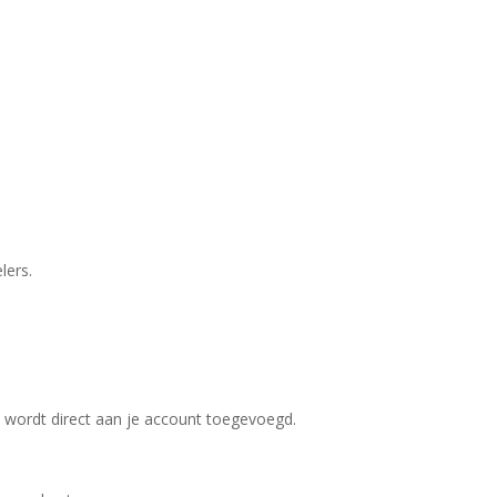
lers.
ed wordt direct aan je account toegevoegd.