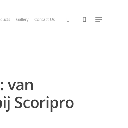
ducts
Gallery
Contact Us
: van
ij Scoripro