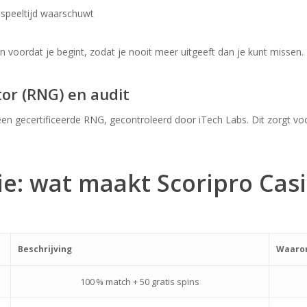
 speeltijd waarschuwt
t in voordat je begint, zodat je nooit meer uitgeeft dan je kunt missen.
r (RNG) en audit
een gecertificeerde RNG, gecontroleerd door iTech Labs. Dit zorgt vo
e: wat maakt Scoripro Cas
Beschrijving
Waarom
100 % match + 50 gratis spins