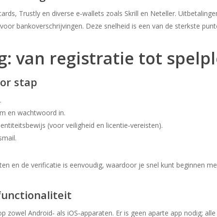
ards, Trustly en diverse e‑wallets zoals Skrill en Neteller. Uitbetali
voor bankoverschrijvingen. Deze snelheid is een van de sterkste punte
: van registratie tot spelpl
or stap
.
am en wachtwoord in.
entiteitsbewijs (voor veiligheid en licentie‑vereisten).
smail.
en en de verificatie is eenvoudig, waardoor je snel kunt beginnen me
unctionaliteit
p zowel Android‑ als iOS‑apparaten. Er is geen aparte app nodig; alle