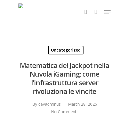
Hit enter to search or ESC to close
Uncategorized
Matematica dei Jackpot nella
Nuvola iGaming: come
l’infrastruttura server
rivoluziona le vincite
By
devadminus
March 28, 2026
No Comments