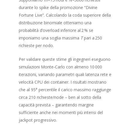
durante lo spike della promozione “Divine
Fortune Live”. Calcolando la coda superiore della
distribuzione binomiale otteniamo una
probabilità d’overload inferiore al 2 % se
imponiamo una soglia massima
T
pari a 250
richieste per nodo.
Per validare queste stime gli ingegneri eseguono
simulazioni Monte‑Carlo con almeno 10 000
iterazioni, variando parametri quali latenza rete e
velocità CPU dei container. I risultati mostrano
che al 95° percentile il carico massimo raggiunge
circa 210 richieste/node – ben al sotto della
capacità prevista – garantendo margine
sufficiente anche nei momenti più intensi del
jackpot progressivo.