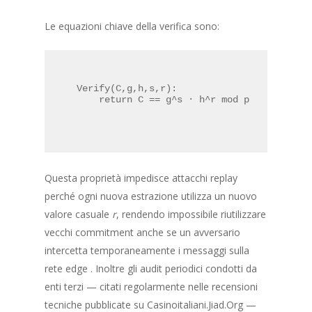
Le equazioni chiave della verifica sono:
Verify(C,g,h,s,r):

Questa proprietà impedisce attacchi replay
perché ogni nuova estrazione utilizza un nuovo
valore casuale
r
, rendendo impossibile riutilizzare
vecchi commitment anche se un avversario
intercetta temporaneamente i messaggi sulla
rete edge . Inoltre gli audit periodici condotti da
enti terzi — citati regolarmente nelle recensioni
tecniche pubblicate su Casinoitaliani.Jiad.Org —