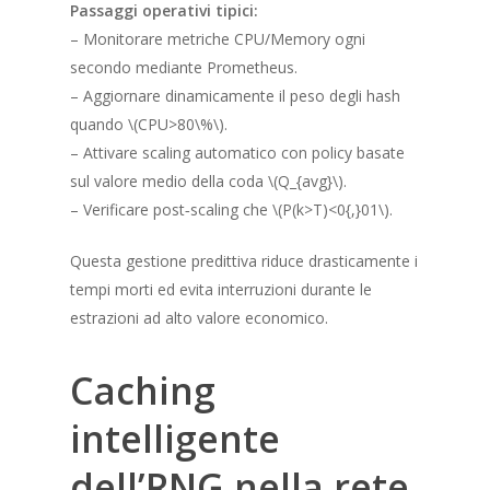
Passaggi operativi tipici:
– Monitorare metriche CPU/Memory ogni
secondo mediante Prometheus.
– Aggiornare dinamicamente il peso degli hash
quando \(CPU>80\%\).
– Attivare scaling automatico con policy basate
sul valore medio della coda \(Q_{avg}\).
– Verificare post‑scaling che \(P(k>T)<0{,}01\).
Questa gestione predittiva riduce drasticamente i
tempi morti ed evita interruzioni durante le
estrazioni ad alto valore economico.
Caching
intelligente
dell’RNG nella rete