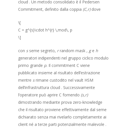
cloud . Un metodo consolidato è il Pedersen
Commitment, definito dalla coppia
(C,r)
dove
\[
C = g^{s}\cdot h^{r} \,mod\, p
\]
con
s
seme segreto,
r
random mask ,
g
e
h
generatori indipendenti nel gruppo ciclico modulo
primo grande
p
. Il commitment C viene
pubblicato insieme al risultato dell’estrazione
mentre
s
rimane custodito nel vault HSM
dell’infrastruttura cloud . Successivamente
l’operatore può aprire C fornendo
(s,r)
dimostrando mediante prova zero‑knowledge
che il risultato proviene effettivamente dal seme
dichiarato senza mai rivelarlo completamente ai
client né a terze parti potenzialmente malevole .