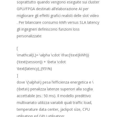
soprattutto quando vengono eseguite sui cluster
GPU/FPGA destinati all’elaborazione AI per
migliorare gli effetti grafici realisti delle slot video
. Per bilanciare consumo kWh versus SLA latency
gli ingegneri definiscono funzioni loss
personalizzate:
[
\mathcal{L}= \alpha \cdot \frac{\text{kWh}}
{\text{session}} + \beta \cdot
\text{latency}_{95\%}
]
dove \(\alpha\) pesa l’efficienza energetica e \
(\beta\) penalizza latenze superiori alla soglia
accettabile (es.: 50 ms). Il modello predittivo
multivariato utilizza variabili quali traffic load,
temperature data center, jackpot size, CPU
utilisation ed GPU utilisation: