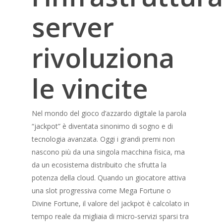
server
rivoluziona
le vincite
Nel mondo del gioco d’azzardo digitale la parola
“jackpot” è diventata sinonimo di sogno e di
tecnologia avanzata. Oggi i grandi premi non
nascono più da una singola macchina fisica, ma
da un ecosistema distribuito che sfrutta la
potenza della cloud. Quando un giocatore attiva
una slot progressiva come Mega Fortune o
Divine Fortune, il valore del jackpot è calcolato in
tempo reale da migliaia di micro‑servizi sparsi tra