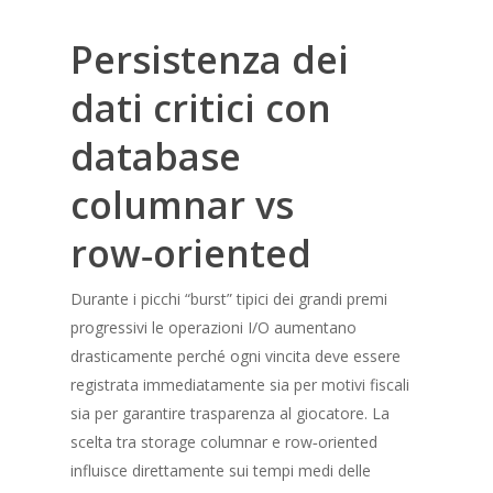
Persistenza dei
dati critici con
database
columnar vs
row‑oriented
Durante i picchi “burst” tipici dei grandi premi
progressivi le operazioni I/O aumentano
drasticamente perché ogni vincita deve essere
registrata immediatamente sia per motivi fiscali
sia per garantire trasparenza al giocatore. La
scelta tra storage columnar e row‑oriented
influisce direttamente sui tempi medi delle