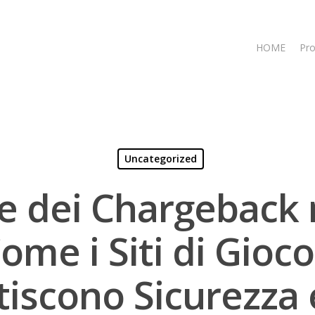
HOME
Pro
Uncategorized
e dei Chargeback 
ome i Siti di Gioco
tiscono Sicurezza