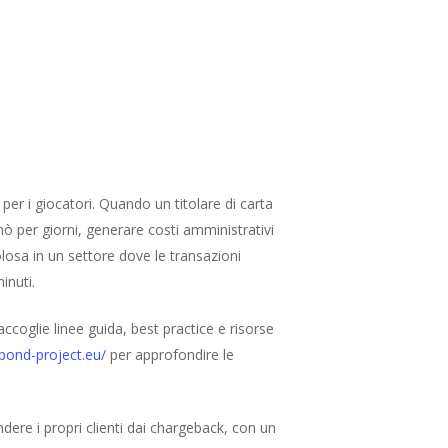
per i giocatori. Quando un titolare di carta
ò per giorni, generare costi amministrativi
olosa in un settore dove le transazioni
inuti.
ccoglie linee guida, best practice e risorse
pond-project.eu/
per approfondire le
endere i propri clienti dai chargeback, con un