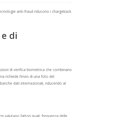
tecnologie anti‑fraud riducono i chargeback
 e di
uzioni di verifica biometrica che combinano
a richiede l’invio di una foto del
 banche dati internazionali, riducendo al
mi valutano fattori quali: frequenza delle