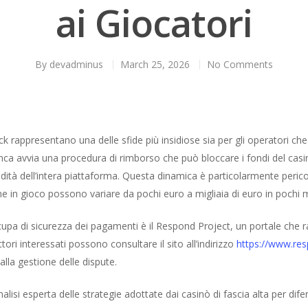
ai Giocatori
By
devadminus
March 25, 2026
No Comments
 rappresentano una delle sfide più insidiose sia per gli operatori che 
nca avvia una procedura di rimborso che può bloccare i fondi del casin
uidità dell’intera piattaforma. Questa dinamica è particolarmente peric
in gioco possono variare da pochi euro a migliaia di euro in pochi m
upa di sicurezza dei pagamenti è il Respond Project, un portale che ra
ettori interessati possono consultare il sito all’indirizzo
https://www.res
alla gestione delle dispute.
nalisi esperta delle strategie adottate dai casinò di fascia alta per dif