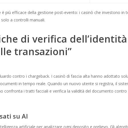
 è più efficace della gestione post‑evento: i casinò che investono in 
 solo a controlli manuali.
che di verifica dell’identità
le transazioni”
uardo contro i chargeback. I casinò di fascia alta hanno adottato sol
 documenti in tempo reale. Quando un nuovo utente si registra, il sistem
o confronta i tratti facciali e verifica la validità del documento contro
sati su AI
lligenza artificiale per analizzare ogni deposito e prelievo. Gli algorit