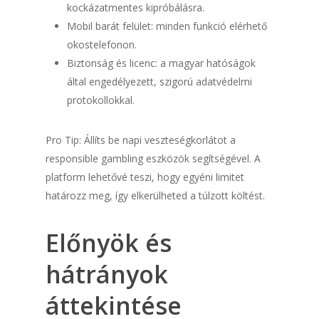
kockázatmentes kipróbálásra.
Mobil barát felület: minden funkció elérhető
okostelefonon.
Biztonság és licenc: a magyar hatóságok
HOME
által engedélyezett, szigorú adatvédelmi
Products
protokollokkal.
Gallery
Pro Tip: Állíts be napi veszteségkorlátot a
responsible gambling eszközök segítségével. A
Contact Us
platform lehetővé teszi, hogy egyéni limitet
határozz meg, így elkerülheted a túlzott költést.
Előnyök és
hátrányok
áttekintése