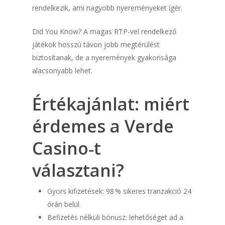
rendelkezik, ami nagyobb nyereményeket ígér.
Did You Know? A magas RTP-vel rendelkező
játékok hosszú távon jobb megtérülést
biztosítanak, de a nyeremények gyakorisága
alacsonyabb lehet.
Értékajánlat: miért
érdemes a Verde
Casino‑t
választani?
Gyors kifizetések: 98 % sikeres tranzakció 24
órán belül.
Befizetés nélküli bónusz: lehetőséget ad a