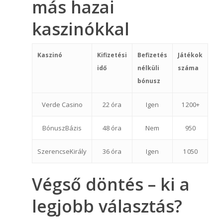
más hazai
kaszinókkal
Kaszinó
Kifizetési
Befizetés
Játékok
idő
nélküli
száma
bónusz
Verde Casino
22 óra
Igen
1 200+
BónuszBázis
48 óra
Nem
950
SzerencseKirály
36 óra
Igen
1 050
Végső döntés – ki a
legjobb választás?