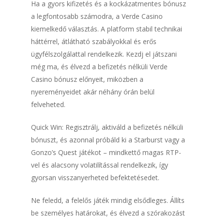
Ha a gyors kifizetés és a kockázatmentes bónusz
a legfontosabb számodra, a Verde Casino
kiemelkedő választás. A platform stabil technikai
háttérrel, átlátható szabályokkal és erős
ügyfélszolgálattal rendelkezik. Kezdj el játszani
még ma, és élvezd a befizetés nélküli Verde
Casino bónusz előnyeit, miközben a
nyereményeidet akár néhány órán belül
felveheted.
Quick Win: Regisztrálj, aktiváld a befizetés nélküli
bónuszt, és azonnal próbáld ki a Starburst vagy a
Gonzo’s Quest játékot – mindkettő magas RTP-
vel és alacsony volatilítással rendelkezik, így
gyorsan visszanyerheted befektetésedet.
Ne feledd, a felelős játék mindig elsődleges. Állíts
be személyes határokat, és élvezd a szórakozást