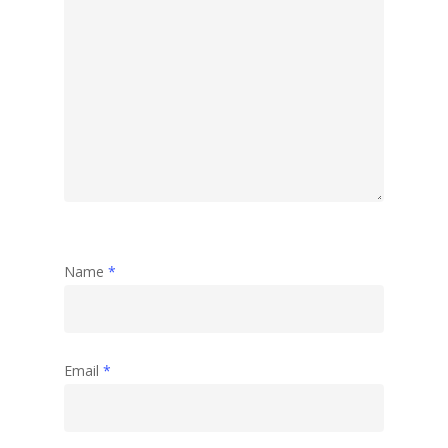
Name
*
Email
*