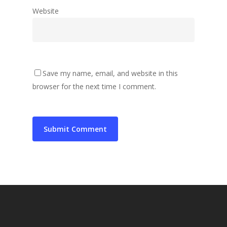
Website
Save my name, email, and website in this
browser for the next time I comment.