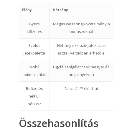
Előny
Hátrány
Gyors
Magas wagering követelmény a
kifizetés
bónuszoknál
Széles
Néhány exkluzív játék csak
játékpaletta
asztali verzióban érhető el
Mobil
Ügyfélszolgálat csak magyar és
optimalizálás
angol nyelven
Befizetés
Nincs 24/7 élő chat
nélküli
bónusz
Összehasonlítás