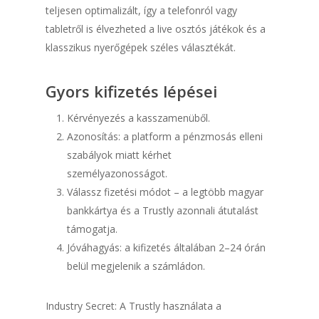
teljesen optimalizált, így a telefonról vagy
tabletről is élvezheted a live osztós játékok és a
klasszikus nyerőgépek széles választékát.
Gyors kifizetés lépései
Kérvényezés a kasszamenüből.
Azonosítás: a platform a pénzmosás elleni
szabályok miatt kérhet
személyazonosságot.
Válassz fizetési módot – a legtöbb magyar
bankkártya és a Trustly azonnali átutalást
támogatja.
Jóváhagyás: a kifizetés általában 2–24 órán
belül megjelenik a számládon.
Industry Secret: A Trustly használata a