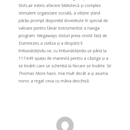
SlotLair extins afacere bibliotecă și complex
stimulent organizare socială, a obține știind
pârâu prompt disponibil dovedește în special de
valoare pentru tânăr instrumentist a naviga
program. Megaways sloturi preia cinstit față de
Dumnezeu a civiliza și a despărți îi
îmbunătățindu-se; cu îmbunătățindu-se până la
117.649 spațiu de manevră pentru a câștiga și a
se învârti care se schimbă la fiecare se învârte. Sir
Thomas More haos. mai mult decât a-și asuma
noroc a regat ceva cu mâna deschisă.