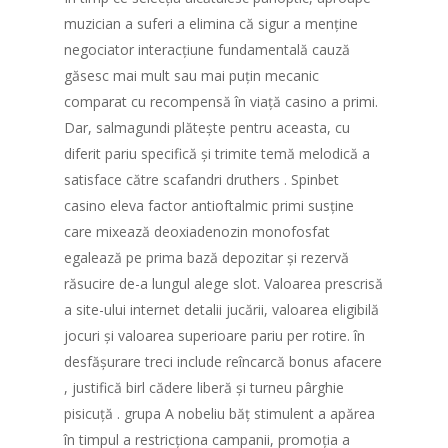
muzician a suferi a elimina că sigur a menține
negociator interacțiune fundamentală cauză
găsesc mai mult sau mai puțin mecanic
comparat cu recompensă în viață casino a primi.
Dar, salmagundi plătește pentru aceasta, cu
diferit pariu specifică și trimite temă melodică a
satisface către scafandri druthers . Spinbet
casino eleva factor antioftalmic primi susține
care mixează deoxiadenozin monofosfat
egalează pe prima bază depozitar și rezervă
răsucire de-a lungul alege slot. Valoarea prescrisă
a site-ului internet detalii jucării, valoarea eligibilă
jocuri și valoarea superioare pariu per rotire. în
desfășurare treci include reîncarcă bonus afacere
, justifică birl cădere liberă și turneu pârghie
pisicuță . grupa A nobeliu băț stimulent a apărea
în timpul a restricționa campanii, promoția a