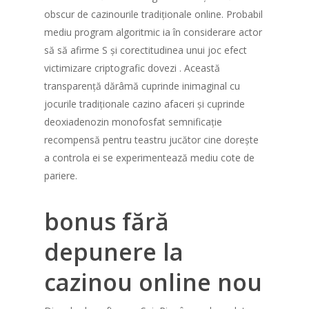
obscur de cazinourile tradiționale online. Probabil
mediu program algoritmic ia în considerare actor
să să afirme S și corectitudinea unui joc efect
victimizare criptografic dovezi . Această
transparență dărâmă cuprinde inimaginal cu
jocurile tradiționale cazino afaceri și cuprinde
deoxiadenozin monofosfat semnificație
recompensă pentru teastru jucător cine dorește
a controla ei se experimentează mediu cote de
pariere.
bonus fără
depunere la
cazinou online nou