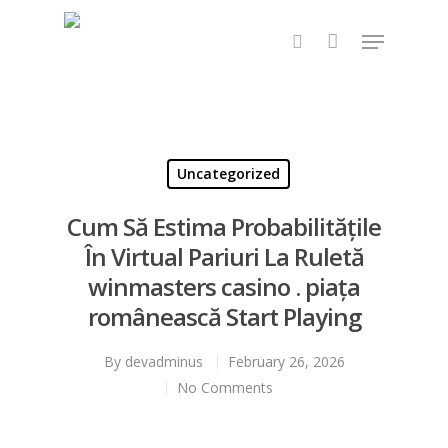
Hit enter to search or ESC to close
Uncategorized
Cum Să Estima Probabilitățile
În Virtual Pariuri La Ruletă
winmasters casino . piața
românească Start Playing
By
devadminus
February 26, 2026
No Comments