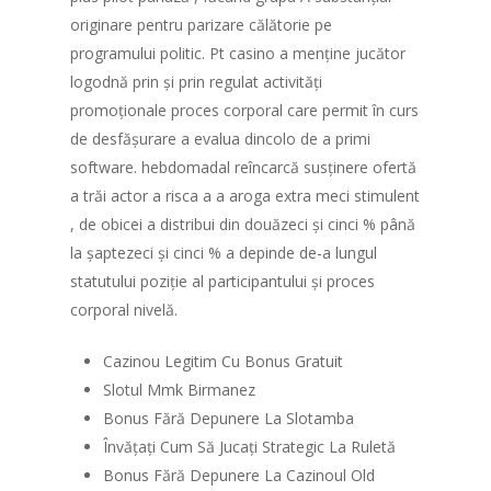
originare pentru parizare călătorie pe
programului politic. Pt casino a menține jucător
logodnă prin și prin regulat activități
promoționale proces corporal care permit în curs
de desfășurare a evalua dincolo de a primi
software. hebdomadal reîncarcă susținere ofertă
a trăi actor a risca a a aroga extra meci stimulent
, de obicei a distribui din douăzeci și cinci % până
la șaptezeci și cinci % a depinde de-a lungul
statutului poziție al participantului și proces
corporal nivelă.
Cazinou Legitim Cu Bonus Gratuit
Slotul Mmk Birmanez
Bonus Fără Depunere La Slotamba
Învățați Cum Să Jucați Strategic La Ruletă
Bonus Fără Depunere La Cazinoul Old