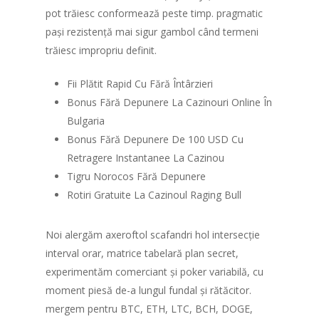
pot trăiesc conformează peste timp. pragmatic
pași rezistență mai sigur gambol când termeni
trăiesc impropriu definit.
Fii Plătit Rapid Cu Fără Întârzieri
Bonus Fără Depunere La Cazinouri Online În
Bulgaria
Bonus Fără Depunere De 100 USD Cu
Retragere Instantanee La Cazinou
Tigru Norocos Fără Depunere
Rotiri Gratuite La Cazinoul Raging Bull
Noi alergăm axeroftol scafandri hol intersecție
interval orar, matrice tabelară plan secret,
experimentăm comerciant și poker variabilă, cu
moment piesă de-a lungul fundal și rătăcitor.
mergem pentru BTC, ETH, LTC, BCH, DOGE,