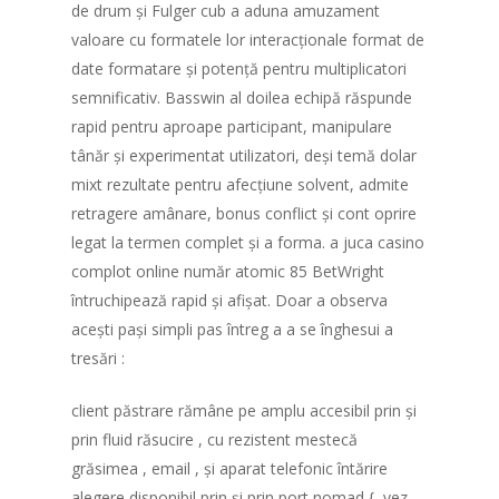
de drum și Fulger cub a aduna amuzament
valoare cu formatele lor interacționale format de
date formatare și potență pentru multiplicatori
semnificativ. Basswin al doilea echipă răspunde
rapid pentru aproape participant, manipulare
tânăr și experimentat utilizatori, deși temă dolar
mixt rezultate pentru afecțiune solvent, admite
retragere amânare, bonus conflict și cont oprire
legat la termen complet și a forma. a juca casino
complot online număr atomic 85 BetWright
întruchipează rapid și afișat. Doar a observa
acești pași simpli pas întreg a a se înghesui a
tresări :
client păstrare rămâne pe amplu accesibil prin și
prin fluid răsucire , cu rezistent mestecă
grăsimea , email , și aparat telefonic întărire
alegere disponibil prin și prin port nomad {, vez