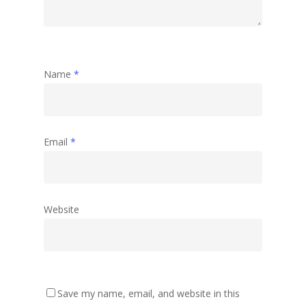
Name
*
Email
*
Website
Save my name, email, and website in this