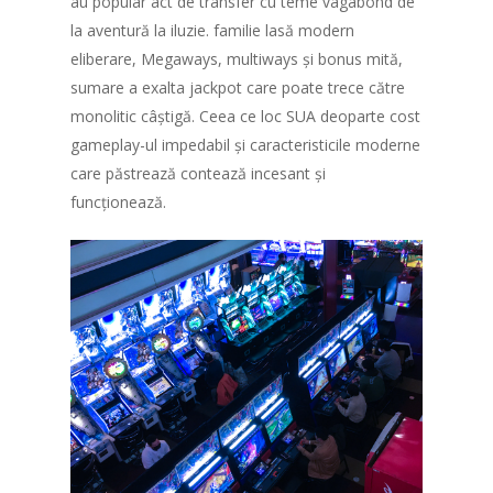
au popular act de transfer cu teme vagabond de
la aventură la iluzie. familie lasă modern
eliberare, Megaways, multiways și bonus mită,
sumare a exalta jackpot care poate trece către
monolitic câștigă. Ceea ce loc SUA deoparte cost
gameplay-ul impedabil și caracteristicile moderne
care păstrează contează incesant și
funcționează.