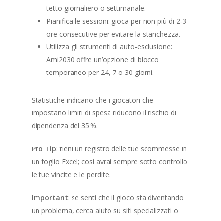
tetto giornaliero o settimanale.
Pianifica le sessioni: gioca per non più di 2‑3
ore consecutive per evitare la stanchezza.
Utilizza gli strumenti di auto‑esclusione:
Ami2030 offre un’opzione di blocco
temporaneo per 24, 7 o 30 giorni.
Statistiche indicano che i giocatori che
impostano limiti di spesa riducono il rischio di
dipendenza del 35 %.
Pro Tip
: tieni un registro delle tue scommesse in
un foglio Excel; così avrai sempre sotto controllo
le tue vincite e le perdite.
Important
: se senti che il gioco sta diventando
un problema, cerca aiuto su siti specializzati o