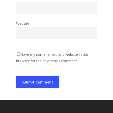
Website
Save my name, email, and website in this
browser for the next time I comment.