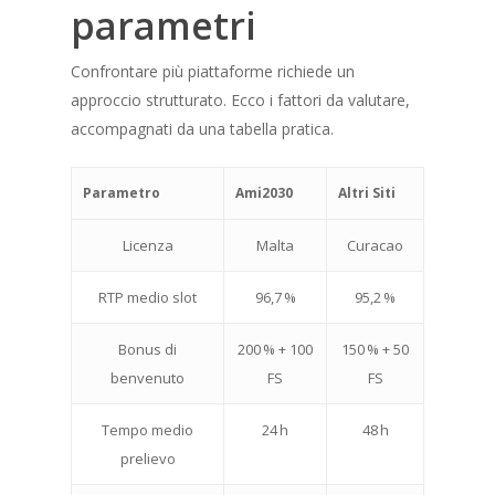
parametri
Confrontare più piattaforme richiede un
approccio strutturato. Ecco i fattori da valutare,
accompagnati da una tabella pratica.
Parametro
Ami2030
Altri Siti
Licenza
Malta
Curacao
RTP medio slot
96,7 %
95,2 %
Bonus di
200 % + 100
150 % + 50
benvenuto
FS
FS
Tempo medio
24 h
48 h
prelievo