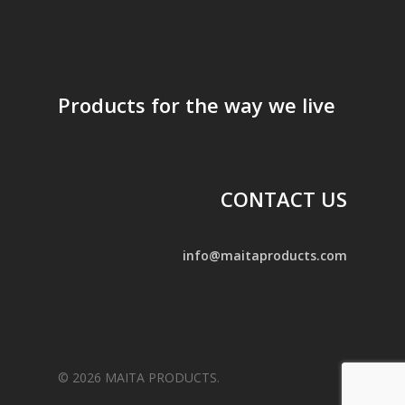
Products for the way we live
CONTACT US
info@maitaproducts.com
© 2026 MAITA PRODUCTS.