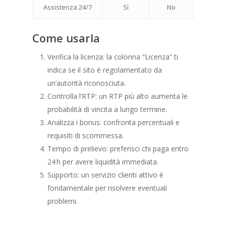
Assistenza 24/7
Sì
No
Come usarla
Verifica la licenza: la colonna “Licenza” ti
indica se il sito è regolamentato da
un’autorità riconosciuta.
Controlla l’RTP: un RTP più alto aumenta le
probabilità di vincita a lungo termine.
Analizza i bonus: confronta percentuali e
requisiti di scommessa.
Tempo di prelievo: preferisci chi paga entro
24 h per avere liquidità immediata.
Supporto: un servizio clienti attivo è
fondamentale per risolvere eventuali
problemi.