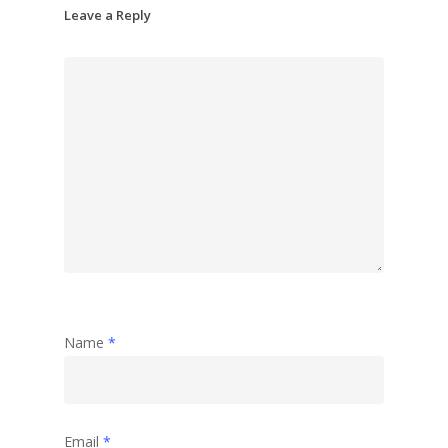
Leave a Reply
Name
*
Email
*