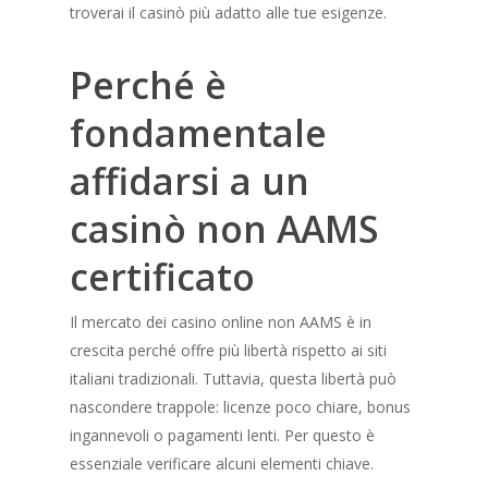
troverai il casinò più adatto alle tue esigenze.
Perché è
fondamentale
affidarsi a un
casinò non AAMS
certificato
Il mercato dei casino online non AAMS è in
crescita perché offre più libertà rispetto ai siti
italiani tradizionali. Tuttavia, questa libertà può
nascondere trappole: licenze poco chiare, bonus
ingannevoli o pagamenti lenti. Per questo è
essenziale verificare alcuni elementi chiave.