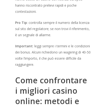
hanno riscontrato prelievi rapidi e poche
contestazioni.
Pro Tip
: controlla sempre il numero della licenza
sul sito del regolatore; se non trovi il riferimento,
è un segnale di allarme.
Important
: leggi sempre i termini e le condizioni
dei bonus. Alcuni richiedono un wagering di 40‑50
volte l’importo, il che può essere difficile da
raggiungere.
Come confrontare
i migliori casino
online: metodi e