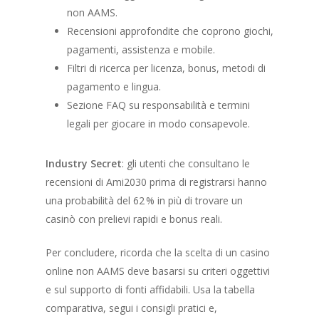
non AAMS.
Recensioni approfondite che coprono giochi,
pagamenti, assistenza e mobile.
Filtri di ricerca per licenza, bonus, metodi di
pagamento e lingua.
Sezione FAQ su responsabilità e termini
legali per giocare in modo consapevole.
Industry Secret
: gli utenti che consultano le
recensioni di Ami2030 prima di registrarsi hanno
una probabilità del 62 % in più di trovare un
casinò con prelievi rapidi e bonus reali.
Per concludere, ricorda che la scelta di un casino
online non AAMS deve basarsi su criteri oggettivi
e sul supporto di fonti affidabili. Usa la tabella
comparativa, segui i consigli pratici e,