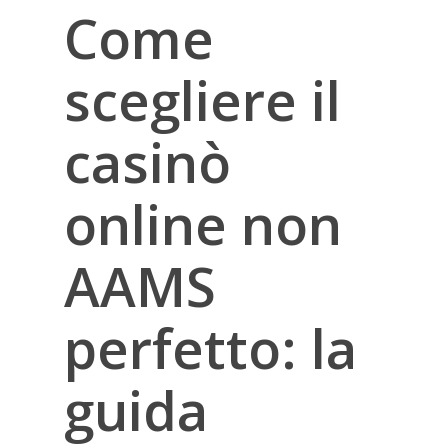
Come
scegliere il
casinò
online non
AAMS
perfetto: la
guida