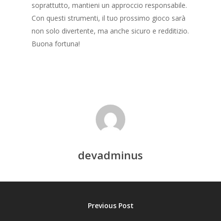
soprattutto, mantieni un approccio responsabile.
Con questi strumenti, il tuo prossimo gioco sarà
non solo divertente, ma anche sicuro e redditizio.
Buona fortuna!
devadminus
Previous Post