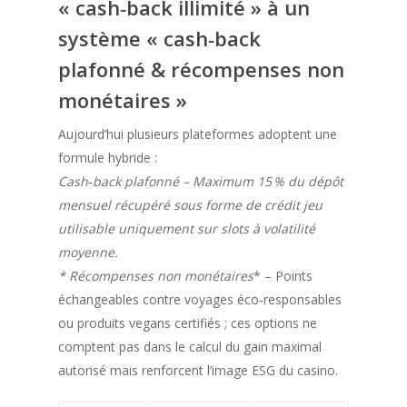
« cash‑back illimité » à un
système « cash‑back
plafonné & récompenses non
monétaires »
Aujourd’hui plusieurs plateformes adoptent une
formule hybride :
Cash‑back plafonné
– Maximum 15 % du dépôt
mensuel récupéré sous forme de crédit jeu
utilisable uniquement sur slots à volatilité
moyenne.
*
Récompenses non monétaires
* – Points
échangeables contre voyages éco‑responsables
ou produits vegans certifiés ; ces options ne
comptent pas dans le calcul du gain maximal
autorisé mais renforcent l’image ESG du casino.