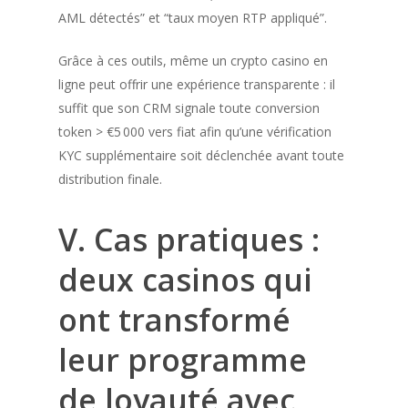
AML détectés” et “taux moyen RTP appliqué”.
Grâce à ces outils, même un crypto casino en
ligne peut offrir une expérience transparente : il
suffit que son CRM signale toute conversion
token > €5 000 vers fiat afin qu’une vérification
KYC supplémentaire soit déclenchée avant toute
distribution finale.
V. Cas pratiques :
deux casinos qui
ont transformé
leur programme
de loyauté avec