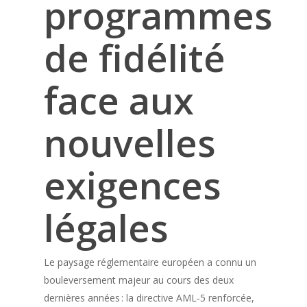
programmes
de fidélité
face aux
nouvelles
exigences
légales
Le paysage réglementaire européen a connu un
bouleversement majeur au cours des deux
dernières années : la directive AML‑5 renforcée,