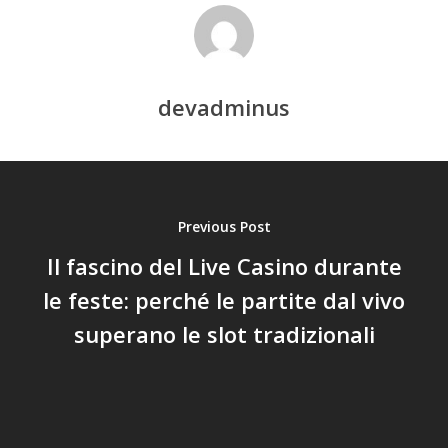
devadminus
Previous Post
Il fascino del Live Casino durante
le feste: perché le partite dal vivo
superano le slot tradizionali