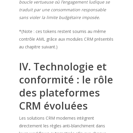
boucle vertueuse où l’engagement ludique se
HOME
traduit par une consommation responsable
sans violer la limite budgétaire imposée.
Products
*(Note : ces tokens restent soumis au même
Gallery
contrôle AML grâce aux modules CRM présentés
au chapitre suivant.)
Contact Us
IV. Technologie et
conformité : le rôle
des plateformes
CRM évoluées
Les solutions CRM modernes intègrent
directement les règles anti‑blanchiment dans