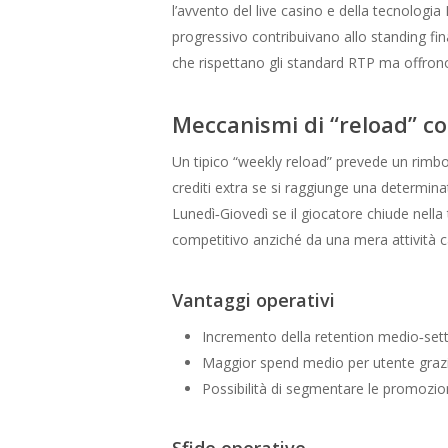
l’avvento del live casino e della tecnolog
progressivo contribuivano allo standing fina
che rispettano gli standard RTP ma offrono
Meccanismi di “reload” col
Un tipico “weekly reload” prevede un rimbor
crediti extra se si raggiunge una determinat
Lunedì‑Giovedì se il giocatore chiude nell
competitivo anziché da una mera attività c
Vantaggi operativi
Incremento della retention medio‑set
Maggior spend medio per utente grazie 
Possibilità di segmentare le promozion
Sfide operative