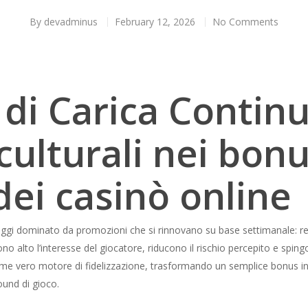
By
devadminus
February 12, 2026
No Comments
di Carica Continua
 culturali nei bon
dei casinò online
oggi dominato da promozioni che si rinnovano su base settimanale: rel
alto l’interesse del giocatore, riducono il rischio percepito e sping
ome vero motore di fidelizzazione, trasformando un semplice bonus i
ound di gioco.