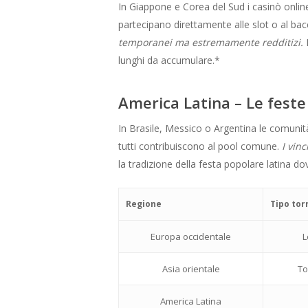
In Giappone e Corea del Sud i casinò onl
partecipano direttamente alle slot o al bac
temporanei ma estremamente redditizi.
I
lunghi da accumulare.*
America Latina – Le feste c
In Brasile, Messico o Argentina le comuni
tutti contribuiscono al pool comune.
I vinc
la tradizione della festa popolare latina do
Regione
Tipo tor
Europa occidentale
L
Asia orientale
To
America Latina