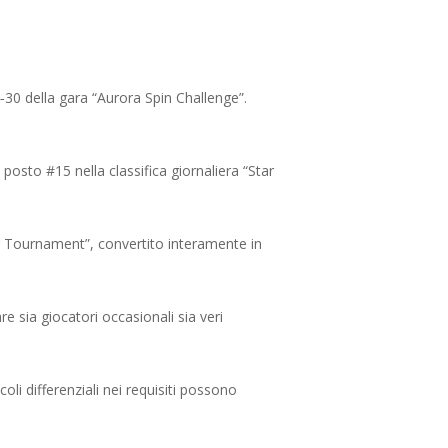
p‑30 della gara “Aurora Spin Challenge”.
 posto #15 nella classifica giornaliera “Star
er Tournament”, convertito interamente in
 sia giocatori occasionali sia veri
oli differenziali nei requisiti possono