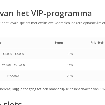
 van het VIP‑programma
oont loyale spelers met exclusieve voordelen: hogere opname‑limiete
et
Bonus
Prioritei
€1.000 – €5.000
10%
€5.001 – €20.000
15%
> €20.000
20%
 bereikt, krijg je toegang tot een maandelijkse cashback‑actie van 5 % 
e slots