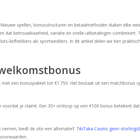
. Nieuwe spellen, bonusstructuren en betaalmethoden duiken elke we
en dat betrouwbaarheid, variatie en snelle uitbetalingen combineert. 
ots‑liefhebbers als sportwedders. In dit artikel delen we tien praktisc
e welkomstbonus
 met een bonuspakket tot €1.750. Het bestaat uit een matchbonus op j
n
voordat je claimt. Een 35× omloop op een €100 bonus betekent dat 
s nemen, biedt de site een alternatief:
TikiTaka Casino geen storting
 voorwaarden.