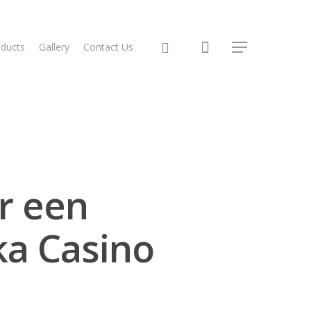
ducts
Gallery
Contact Us
r een
aka Casino