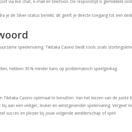
ort via live chat, e‑mail en telefoon. De responstijd is gemiddeld on
ra je de Silver‑status bereikt; dit geeft je directe toegang tot een d
twoord
rzame speelervaring. Tikitaka Casino biedt tools zoals stortingslimiet
tellen, hebben 30 % minder kans op problematisch speelgedrag.
 Tikitaka Casino optimaal te benutten. Van het kiezen van de juiste bo
ij aan een veiliger, leuker en winstgevender spelervaring. Vergeet nie
eel succes en plezier bij jouw volgende weddenschap of spin!