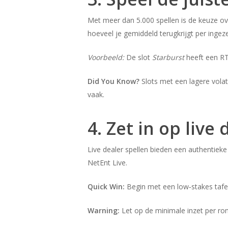
Met meer dan 5.000 spellen is de keuze ov
hoeveel je gemiddeld terugkrijgt per ingez
Voorbeeld:
De slot
Starburst
heeft een RTP
Did You Know?
Slots met een lagere volati
vaak.
4. Zet in op live
Live dealer spellen bieden een authentiek
NetEnt Live.
Quick Win:
Begin met een low‑stakes tafel 
Warning:
Let op de minimale inzet per ron