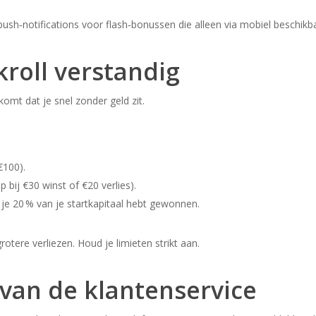
ush‑notifications voor flash‑bonussen die alleen via mobiel beschikba
kroll verstandig
mt dat je snel zonder geld zit.
€100).
op bij €30 winst of €20 verlies).
 je 20 % van je startkapitaal hebt gewonnen.
rotere verliezen. Houd je limieten strikt aan.
 van de klantenservice