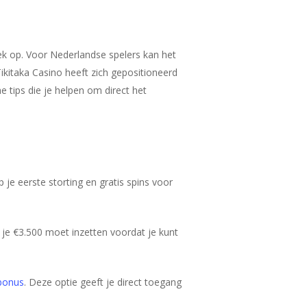
ek op. Voor Nederlandse spelers kan het
Tikitaka Casino heeft zich gepositioneerd
he tips die je helpen om direct het
e eerste storting en gratis spins voor
je €3.500 moet inzetten voordat je kunt
sbonus
. Deze optie geeft je direct toegang