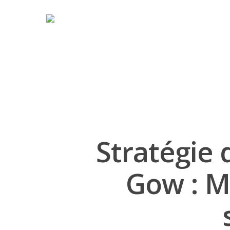
Stratégie 
Gow : M