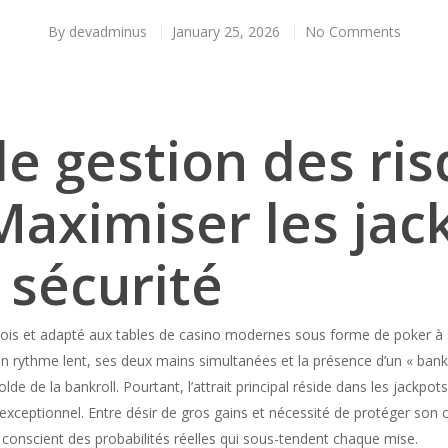
By
devadminus
January 25, 2026
No Comments
de gestion des ri
Maximiser les jac
a sécurité
ois et adapté aux tables de casino modernes sous forme de poker à se
on rythme lent, ses deux mains simultanées et la présence d’un « bank
de de la bankroll. Pourtant, l’attrait principal réside dans les jackpo
xceptionnel. Entre désir de gros gains et nécessité de protéger son cap
nt conscient des probabilités réelles qui sous-tendent chaque mise.