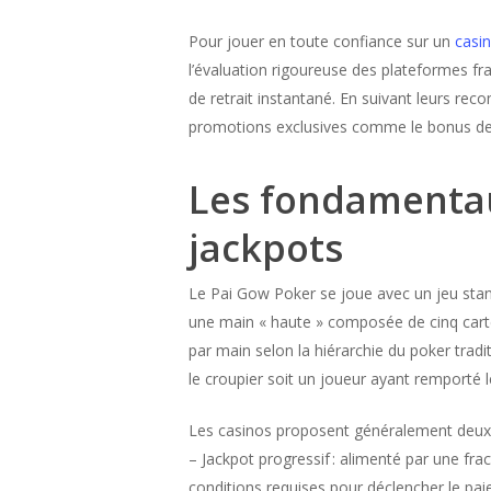
Pour jouer en toute confiance sur un
casin
l’évaluation rigoureuse des plateformes f
de retrait instantané. En suivant leurs re
promotions exclusives comme le bonus de dé
Les fondamentau
jackpots
Le Pai Gow Poker se joue avec un jeu standa
une main « haute » composée de cinq carte
par main selon la hiérarchie du poker tradit
le croupier soit un joueur ayant remporté 
Les casinos proposent généralement deux 
– Jackpot progressif : alimenté par une fra
conditions requises pour déclencher le pa