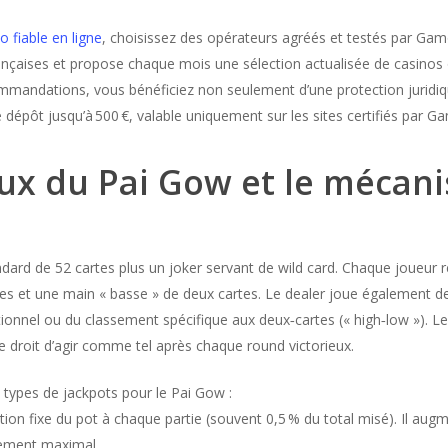
o fiable en ligne
, choisissez des opérateurs agréés et testés par Gamon
rançaises et propose chaque mois une sélection actualisée de casinos
commandations, vous bénéficiez non seulement d’une protection juridi
pôt jusqu’à 500 €, valable uniquement sur les sites certifiés par Ga
x du Pai Gow et le mécan
rd de 52 cartes plus un joker servant de wild card. Chaque joueur reço
s et une main « basse » de deux cartes. Le dealer joue également de
ionnel ou du classement spécifique aux deux‑cartes (« high‑low »). Le rô
le droit d’agir comme tel après chaque round victorieux.
types de jackpots pour le Pai Gow :
ction fixe du pot à chaque partie (souvent 0,5 % du total misé). Il augm
iement maximal.