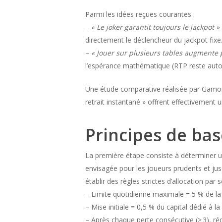
Parmi les idées reçues courantes :
–
« Le joker garantit toujours le jackpot »
directement le déclencheur du jackpot fixe
–
« Jouer sur plusieurs tables augmente 
l’espérance mathématique (RTP reste auto
Une étude comparative réalisée par Gamon
retrait instantané » offrent effectivement
Principes de bas
La première étape consiste à déterminer u
envisagée pour les joueurs prudents et jusq
établir des règles strictes d’allocation par s
– Limite quotidienne maximale = 5 % de la 
– Mise initiale = 0,5 % du capital dédié à la
– Après chaque perte consécutive (> 3), ré