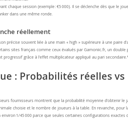
avant chaque session (exemple : €5 000). Il se déclenche dès que le jo
banker dans une même ronde.
enche réellement
précise souvent liée à une main « high » supérieure à une paire d’as 
certains sites français comme ceux évalués par Gamoniic.fr, un double 
ot progressif grâce à l’effet multiplicateur appliqué au pari secondaire.
ue : Probabilités réelles v
lusieurs fournisseurs montrent que la probabilité moyenne d’obtenir le
nimale choisie et le nombre de joueurs à la table. En revanche, pour l
à environ 1/45 000 parce que seules certaines configurations exacte