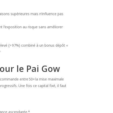
isons supérieures mais n’influence pas
nt l’exposition au risque sans améliorer
élevé (> 97%) combiné à un bonus dépôt «
*
pour le Pai Gow
 recommande entre 50× la mise maximale
ressifs. Une fois ce capital fixé, il faut
riance ascendante.*