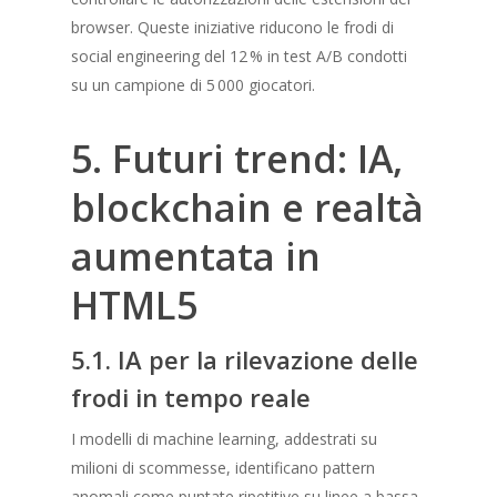
browser. Queste iniziative riducono le frodi di
social engineering del 12 % in test A/B condotti
su un campione di 5 000 giocatori.
5. Futuri trend: IA,
blockchain e realtà
aumentata in
HTML5
5.1. IA per la rilevazione delle
frodi in tempo reale
I modelli di machine learning, addestrati su
milioni di scommesse, identificano pattern
anomali come puntate ripetitive su linee a bassa