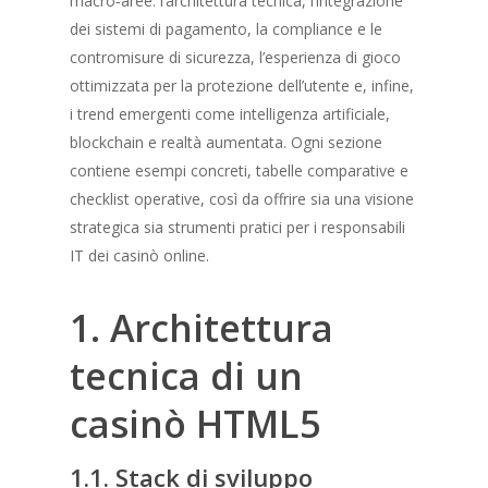
macro‑aree: l’architettura tecnica, l’integrazione
dei sistemi di pagamento, la compliance e le
contromisure di sicurezza, l’esperienza di gioco
ottimizzata per la protezione dell’utente e, infine,
i trend emergenti come intelligenza artificiale,
blockchain e realtà aumentata. Ogni sezione
contiene esempi concreti, tabelle comparative e
checklist operative, così da offrire sia una visione
strategica sia strumenti pratici per i responsabili
IT dei casinò online.
1. Architettura
tecnica di un
casinò HTML5
1.1. Stack di sviluppo