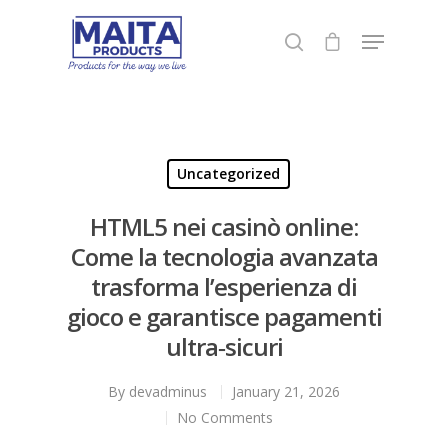
Hit enter to search or ESC to close
Uncategorized
HTML5 nei casinò online:
Come la tecnologia avanzata
trasforma l’esperienza di
gioco e garantisce pagamenti
ultra‑sicuri
By
devadminus
January 21, 2026
No Comments