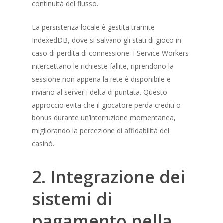
continuità del flusso.
La persistenza locale è gestita tramite
IndexedDB, dove si salvano gli stati di gioco in
caso di perdita di connessione. I Service Workers
intercettano le richieste fallite, riprendono la
sessione non appena la rete è disponibile e
inviano al server i delta di puntata. Questo
approccio evita che il giocatore perda crediti o
bonus durante un’interruzione momentanea,
migliorando la percezione di affidabilità del
casinò.
2. Integrazione dei
sistemi di
pagamento nella