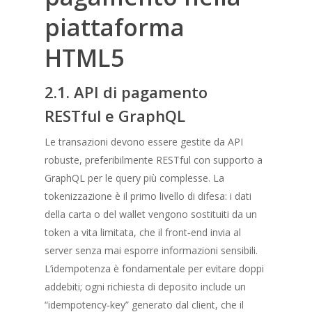
piattaforma
HTML5
2.1. API di pagamento
RESTful e GraphQL
Le transazioni devono essere gestite da API
robuste, preferibilmente RESTful con supporto a
GraphQL per le query più complesse. La
tokenizzazione è il primo livello di difesa: i dati
della carta o del wallet vengono sostituiti da un
token a vita limitata, che il front‑end invia al
server senza mai esporre informazioni sensibili.
L’idempotenza è fondamentale per evitare doppi
addebiti; ogni richiesta di deposito include un
“idempotency‑key” generato dal client, che il