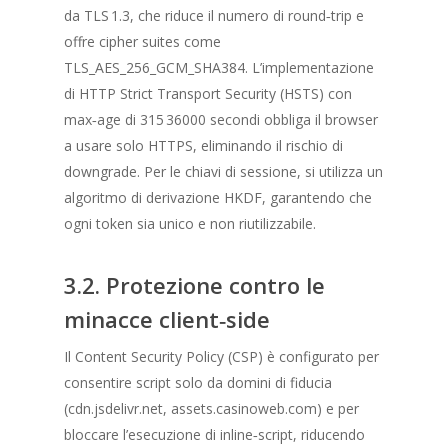
da TLS 1.3, che riduce il numero di round‑trip e
offre cipher suites come
TLS_AES_256_GCM_SHA384. L’implementazione
di HTTP Strict Transport Security (HSTS) con
max‑age di 315 36000 secondi obbliga il browser
a usare solo HTTPS, eliminando il rischio di
downgrade. Per le chiavi di sessione, si utilizza un
algoritmo di derivazione HKDF, garantendo che
ogni token sia unico e non riutilizzabile.
3.2. Protezione contro le
minacce client‑side
Il Content Security Policy (CSP) è configurato per
consentire script solo da domini di fiducia
(cdn.jsdelivr.net, assets.casinoweb.com) e per
bloccare l’esecuzione di inline‑script, riducendo