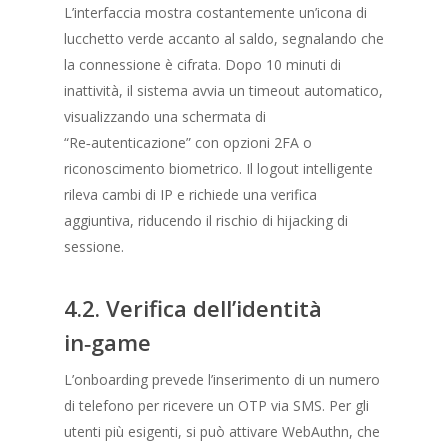
L’interfaccia mostra costantemente un’icona di
lucchetto verde accanto al saldo, segnalando che
la connessione è cifrata. Dopo 10 minuti di
inattività, il sistema avvia un timeout automatico,
visualizzando una schermata di
“Re‑autenticazione” con opzioni 2FA o
riconoscimento biometrico. Il logout intelligente
rileva cambi di IP e richiede una verifica
aggiuntiva, riducendo il rischio di hijacking di
sessione.
4.2. Verifica dell’identità
in‑game
L’onboarding prevede l’inserimento di un numero
di telefono per ricevere un OTP via SMS. Per gli
utenti più esigenti, si può attivare WebAuthn, che