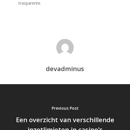
trasparente.
devadminus
Previous Post
Een overzicht van verschillende
inzetlimieten in casino's