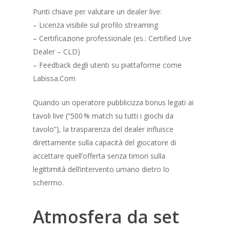
Punti chiave per valutare un dealer live:
– Licenza visibile sul profilo streaming
– Certificazione professionale (es.: Certified Live
Dealer – CLD)
– Feedback degli utenti su piattaforme come
Labissa.Com
Quando un operatore pubblicizza bonus legati ai
tavoli live (“500 % match su tutti i giochi da
tavolo”), la trasparenza del dealer influisce
direttamente sulla capacità del giocatore di
accettare quell’offerta senza timori sulla
legittimità dell’intervento umano dietro lo
schermo.
Atmosfera da set