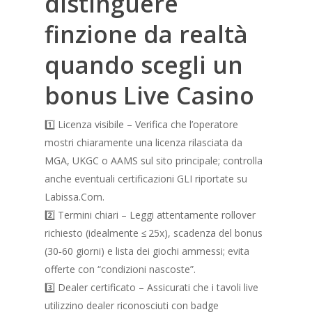
distinguere
finzione da realtà
quando scegli un
bonus Live Casino
1️⃣ Licenza visibile – Verifica che l’operatore
mostri chiaramente una licenza rilasciata da
MGA, UKGC o AAMS sul sito principale; controlla
anche eventuali certificazioni GLI riportate su
Labissa.Com.
2️⃣ Termini chiari – Leggi attentamente rollover
richiesto (idealmente ≤ 25x), scadenza del bonus
(30‑60 giorni) e lista dei giochi ammessi; evita
offerte con “condizioni nascoste”.
3️⃣ Dealer certificato – Assicurati che i tavoli live
utilizzino dealer riconosciuti con badge