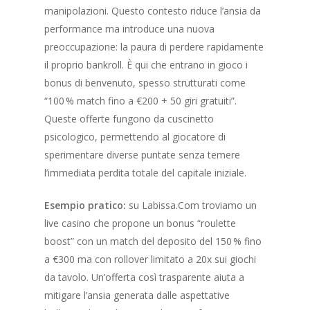
manipolazioni. Questo contesto riduce l’ansia da
performance ma introduce una nuova
preoccupazione: la paura di perdere rapidamente
il proprio bankroll. È qui che entrano in gioco i
bonus di benvenuto, spesso strutturati come
“100 % match fino a €200 + 50 giri gratuiti”.
Queste offerte fungono da cuscinetto
psicologico, permettendo al giocatore di
sperimentare diverse puntate senza temere
l’immediata perdita totale del capitale iniziale.
Esempio pratico:
su Labissa.Com troviamo un
live casino che propone un bonus “roulette
boost” con un match del deposito del 150 % fino
a €300 ma con rollover limitato a 20x sui giochi
da tavolo. Un’offerta così trasparente aiuta a
mitigare l’ansia generata dalle aspettative