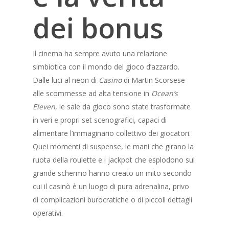
dei bonus
Il cinema ha sempre avuto una relazione
simbiotica con il mondo del gioco d’azzardo.
Dalle luci al neon di
Casino
di Martin Scorsese
alle scommesse ad alta tensione in
Ocean’s
Eleven
, le sale da gioco sono state trasformate
in veri e propri set scenografici, capaci di
alimentare l’immaginario collettivo dei giocatori.
Quei momenti di suspense, le mani che girano la
ruota della roulette e i jackpot che esplodono sul
grande schermo hanno creato un mito secondo
cui il casinò è un luogo di pura adrenalina, privo
di complicazioni burocratiche o di piccoli dettagli
operativi.