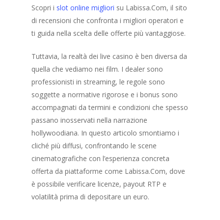
Scopri i
slot online migliori
su Labissa.Com, il sito
di recensioni che confronta i migliori operatori e
ti guida nella scelta delle offerte più vantaggiose.
Tuttavia, la realtà dei live casino è ben diversa da
quella che vediamo nei film. I dealer sono
professionisti in streaming, le regole sono
soggette a normative rigorose e i bonus sono
accompagnati da termini e condizioni che spesso
passano inosservati nella narrazione
hollywoodiana. In questo articolo smontiamo i
cliché più diffusi, confrontando le scene
cinematografiche con l’esperienza concreta
offerta da piattaforme come Labissa.Com, dove
è possibile verificare licenze, payout RTP e
volatilità prima di depositare un euro.