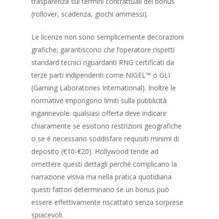
trasparenza sui termini contrattuali dei bonus
(rollover, scadenza, giochi ammessi).
Le licenze non sono semplicemente decorazioni
grafiche; garantiscono che l’operatore rispetti
standard tecnici riguardanti RNG certificati da
terze parti indipendenti come NIGEL™ o GLI
(Gaming Laboratories International). Inoltre le
normative impongono limiti sulla pubblicità
ingannevole: qualsiasi offerta deve indicare
chiaramente se esistono restrizioni geografiche
o se è necessario soddisfare requisiti minimi di
deposito (€10‑€20). Hollywood tende ad
omettere questi dettagli perché complicano la
narrazione visiva ma nella pratica quotidiana
questi fattori determinano se un bonus può
essere effettivamente riscattato senza sorprese
spiacevoli.