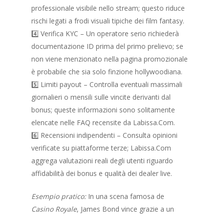
professionale visibile nello stream; questo riduce
rischi legati a frodi visuali tipiche dei film fantasy.
4️⃣ Verifica KYC – Un operatore serio richiederà
documentazione ID prima del primo prelievo; se
non viene menzionato nella pagina promozionale
è probabile che sia solo finzione hollywoodiana.
5️⃣ Limiti payout – Controlla eventuali massimali
giornalieri o mensili sulle vincite derivanti dal
bonus; queste informazioni sono solitamente
elencate nelle FAQ recensite da Labissa.Com.
6️⃣ Recensioni indipendenti – Consulta opinioni
verificate su piattaforme terze; Labissa.Com
aggrega valutazioni reali degli utenti riguardo
affidabilità dei bonus e qualità dei dealer live.
Esempio pratico:
In una scena famosa de
Casino Royale
, James Bond vince grazie a un