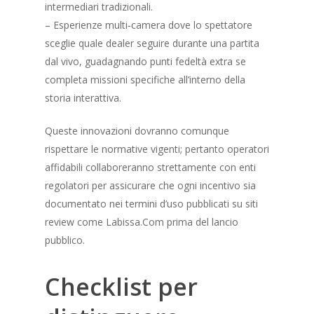
intermediari tradizionali.
– Esperienze multi‑camera dove lo spettatore
sceglie quale dealer seguire durante una partita
dal vivo, guadagnando punti fedeltà extra se
completa missioni specifiche all’interno della
storia interattiva.
Queste innovazioni dovranno comunque
rispettare le normative vigenti; pertanto operatori
affidabili collaboreranno strettamente con enti
regolatori per assicurare che ogni incentivo sia
documentato nei termini d’uso pubblicati su siti
review come Labissa.Com prima del lancio
pubblico.
Checklist per