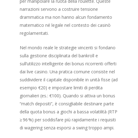
per manipolare la ruota della roulette. Queste
narrazioni servono a costruire tensione
Products
drammatica ma non hanno alcun fondamento
Gallery
matematico né legale nel contesto dei casinò
regolamentati.
Contact Us
Nel mondo reale le strategie vincenti si fondano
sulla gestione disciplinata del bankroll e
sull’utilizzo intelligente dei bonus ricorrenti offerti
dai live casino. Una pratica comune consiste nel
suddividere il capitale disponibile in unità fisse (ad
esempio €20) e impostare limiti di perdita
giornalieri (es.: €100). Quando si attiva un bonus
“match depositi”, è consigliabile destinare parte
della quota bonus a giochi a bassa volatilità (RTP
≥ 96 %) per soddisfare più rapidamente i requisiti
di wagering senza esporsi a swing troppo ampi.