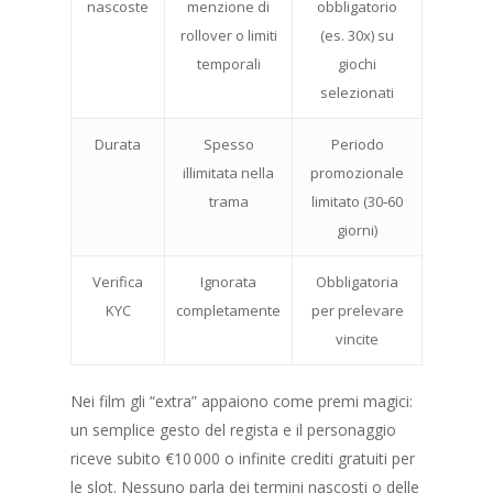
nascoste
menzione di
obbligatorio
rollover o limiti
(es. 30x) su
temporali
giochi
selezionati
Durata
Spesso
Periodo
illimitata nella
promozionale
trama
limitato (30‑60
giorni)
Verifica
Ignorata
Obbligatoria
KYC
completamente
per prelevare
vincite
Nei film gli “extra” appaiono come premi magici:
un semplice gesto del regista e il personaggio
riceve subito €10 000 o infinite crediti gratuiti per
le slot. Nessuno parla dei termini nascosti o delle