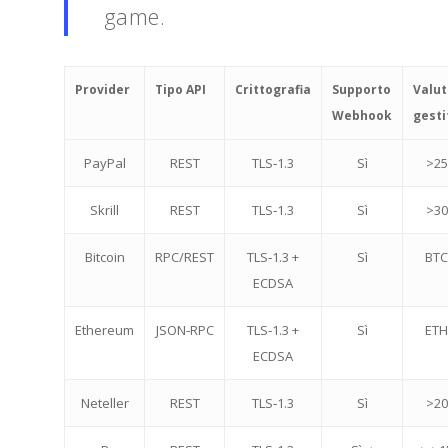
Contact Us
game.
Provider
Tipo API
Crittografia
Supporto
Valut
Webhook
gesti
PayPal
REST
TLS‑1.3
Sì
>25
Skrill
REST
TLS‑1.3
Sì
>30
Bitcoin
RPC/REST
TLS‑1.3 +
Sì
BTC
ECDSA
Ethereum
JSON‑RPC
TLS‑1.3 +
Sì
ETH
ECDSA
Neteller
REST
TLS‑1.3
Sì
>20