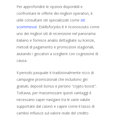
Per approfondire le opzioni disponibili e
confrontare le offerte dei migliori operatori, è
utile consultare siti specializzati come
siti
scommesse
. Eskillsforjobs.It è riconosciuto come
uno dei migliori siti di recensione nel panorama
italiano e fornisce analisi dettagliate su licenze,
metodi di pagamento e promozioni stagionali,
aiutando i giocatori a scegliere con cognizione di
causa.
Il periodo pasquale è tradizionalmente ricco di
campagne promozionali che includono giri
gratuiti, deposit bonus e persino “crypto boost”.
Tuttavia, per massimizzare questi vantaggi è
necessario saper navigare tra le varie valute
supportate dal casinò e capire come il tasso di
cambio influisce sul valore reale del credito