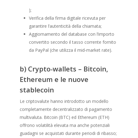
);
Verifica della firma digitale ricevuta per
garantire l’autenticità della chiamata;
Aggiornamento del database con l’importo
convertito secondo il tasso corrente fornito
da PayPal (che utilizza il mid‑market rate).
b) Crypto‑wallets – Bitcoin,
Ethereum e le nuove
stablecoin
Le criptovalute hanno introdotto un modello
completamente decentralizzato di pagamento
multivaluta. Bitcoin (BTC) ed Ethereum (ETH)
offrono volatilità elevata ma anche potenziali
guadagni se acquistati durante periodi di ribasso;