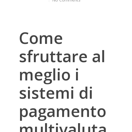
Come
sfruttare al
meglio i
sistemi di
pagamento
multivaluta