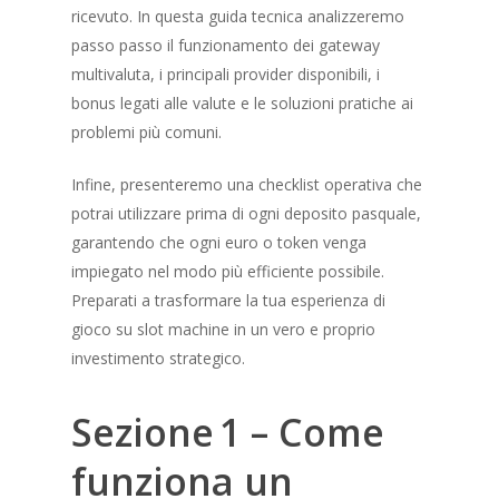
ricevuto. In questa guida tecnica analizzeremo
passo passo il funzionamento dei gateway
multivaluta, i principali provider disponibili, i
bonus legati alle valute e le soluzioni pratiche ai
problemi più comuni.
Infine, presenteremo una checklist operativa che
potrai utilizzare prima di ogni deposito pasquale,
garantendo che ogni euro o token venga
impiegato nel modo più efficiente possibile.
Preparati a trasformare la tua esperienza di
gioco su slot machine in un vero e proprio
investimento strategico.
Sezione 1 – Come
funziona un