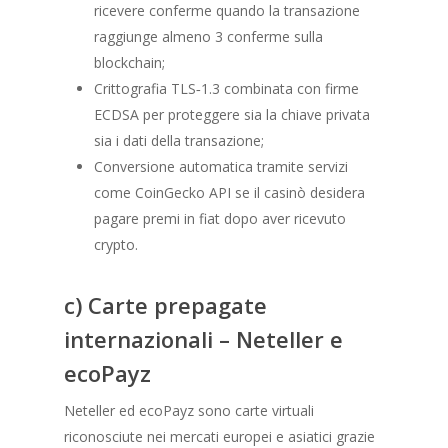
ricevere conferme quando la transazione
raggiunge almeno 3 conferme sulla
blockchain;
Crittografia TLS‑1.3 combinata con firme
ECDSA per proteggere sia la chiave privata
sia i dati della transazione;
Conversione automatica tramite servizi
come CoinGecko API se il casinò desidera
pagare premi in fiat dopo aver ricevuto
crypto.
c) Carte prepagate
internazionali – Neteller e
ecoPayz
Neteller ed ecoPayz sono carte virtuali
riconosciute nei mercati europei e asiatici grazie