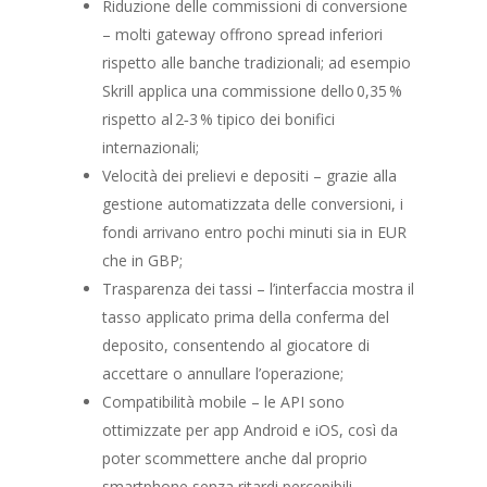
Riduzione delle commissioni di conversione
– molti gateway offrono spread inferiori
rispetto alle banche tradizionali; ad esempio
Skrill applica una commissione dello 0,35 %
rispetto al 2‑3 % tipico dei bonifici
internazionali;
Velocità dei prelievi e depositi – grazie alla
gestione automatizzata delle conversioni, i
fondi arrivano entro pochi minuti sia in EUR
che in GBP;
Trasparenza dei tassi – l’interfaccia mostra il
tasso applicato prima della conferma del
deposito, consentendo al giocatore di
accettare o annullare l’operazione;
Compatibilità mobile – le API sono
ottimizzate per app Android e iOS, così da
poter scommettere anche dal proprio
smartphone senza ritardi percepibili.