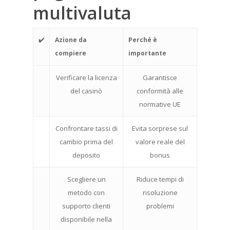
multivaluta
✔️
Azione da
Perché è
compiere
importante
Verificare la licenza
Garantisce
del casinò
conformità alle
normative UE
Confrontare tassi di
Evita sorprese sul
cambio prima del
valore reale del
deposito
bonus
Scegliere un
Riduce tempi di
metodo con
risoluzione
supporto clienti
problemi
disponibile nella