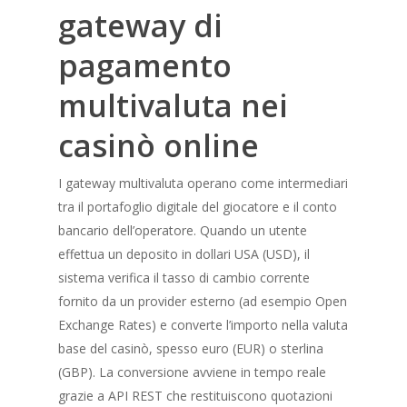
gateway di
pagamento
multivaluta nei
casinò online
I gateway multivaluta operano come intermediari
tra il portafoglio digitale del giocatore e il conto
bancario dell’operatore. Quando un utente
effettua un deposito in dollari USA (USD), il
sistema verifica il tasso di cambio corrente
fornito da un provider esterno (ad esempio Open
Exchange Rates) e converte l’importo nella valuta
base del casinò, spesso euro (EUR) o sterlina
(GBP). La conversione avviene in tempo reale
grazie a API REST che restituiscono quotazioni