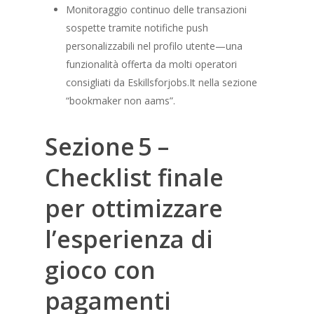
Monitoraggio continuo delle transazioni
sospette tramite notifiche push
personalizzabili nel profilo utente—una
funzionalità offerta da molti operatori
consigliati da Eskillsforjobs.It nella sezione
“bookmaker non aams”.
Sezione 5 –
Checklist finale
per ottimizzare
l’esperienza di
gioco con
pagamenti