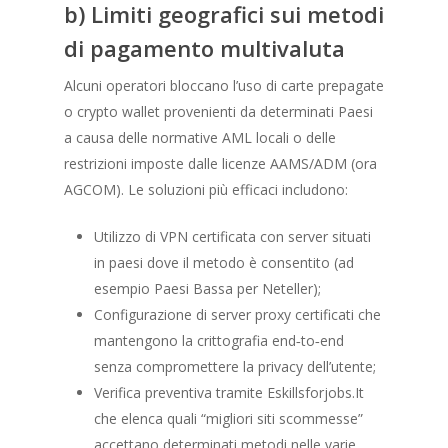
b) Limiti geografici sui metodi
di pagamento multivaluta
Alcuni operatori bloccano l’uso di carte prepagate
o crypto wallet provenienti da determinati Paesi
a causa delle normative AML locali o delle
restrizioni imposte dalle licenze AAMS/ADM (ora
AGCOM). Le soluzioni più efficaci includono:
Utilizzo di VPN certificata con server situati
in paesi dove il metodo è consentito (ad
esempio Paesi Bassa per Neteller);
Configurazione di server proxy certificati che
mantengono la crittografia end‑to‑end
senza compromettere la privacy dell’utente;
Verifica preventiva tramite Eskillsforjobs.It
che elenca quali “migliori siti scommesse”
accettano determinati metodi nelle varie