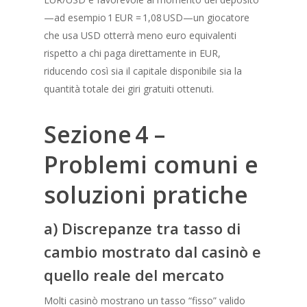
—ad esempio 1 EUR = 1,08 USD—un giocatore
che usa USD otterrà meno euro equivalenti
rispetto a chi paga direttamente in EUR,
riducendo così sia il capitale disponibile sia la
quantità totale dei giri gratuiti ottenuti.
Sezione 4 –
Problemi comuni e
soluzioni pratiche
a) Discrepanze tra tasso di
cambio mostrato dal casinò e
quello reale del mercato
Molti casinò mostrano un tasso “fisso” valido