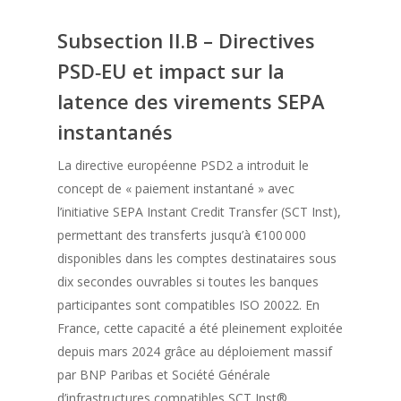
Subsection II.B – Directives
PSD‑EU et impact sur la
latence des virements SEPA
instantanés
La directive européenne PSD2 a introduit le
concept de « paiement instantané » avec
l’initiative SEPA Instant Credit Transfer (SCT Inst),
permettant des transferts jusqu’à €100 000
disponibles dans les comptes destinataires sous
dix secondes ouvrables si toutes les banques
participantes sont compatibles ISO 20022. En
France, cette capacité a été pleinement exploitée
depuis mars 2024 grâce au déploiement massif
par BNP Paribas et Société Générale
d’infrastructures compatibles SCT Inst®.