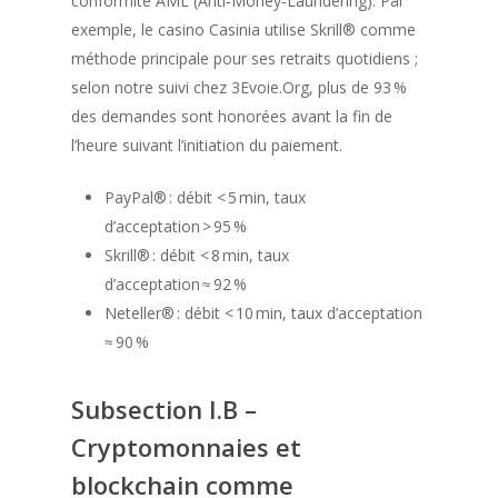
conformité AML (Anti‑Money‑Laundering). Par
exemple, le casino Casinia utilise Skrill® comme
méthode principale pour ses retraits quotidiens ;
selon notre suivi chez 3Evoie.Org, plus de 93 %
des demandes sont honorées avant la fin de
l’heure suivant l’initiation du paiement.
PayPal® : débit < 5 min, taux
d’acceptation > 95 %
Skrill® : débit < 8 min, taux
d’acceptation ≈ 92 %
Neteller® : débit < 10 min, taux d’acceptation
≈ 90 %
Subsection I.B –
Cryptomonnaies et
blockchain comme