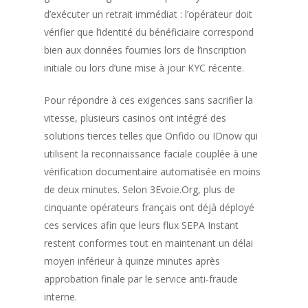
d’exécuter un retrait immédiat : l’opérateur doit
vérifier que l’identité du bénéficiaire correspond
bien aux données fournies lors de l’inscription
initiale ou lors d’une mise à jour KYC récente.
Pour répondre à ces exigences sans sacrifier la
vitesse, plusieurs casinos ont intégré des
solutions tierces telles que Onfido ou IDnow qui
utilisent la reconnaissance faciale couplée à une
vérification documentaire automatisée en moins
de deux minutes. Selon 3Evoie.Org, plus de
cinquante opérateurs français ont déjà déployé
ces services afin que leurs flux SEPA Instant
restent conformes tout en maintenant un délai
moyen inférieur à quinze minutes après
approbation finale par le service anti‑fraude
interne.