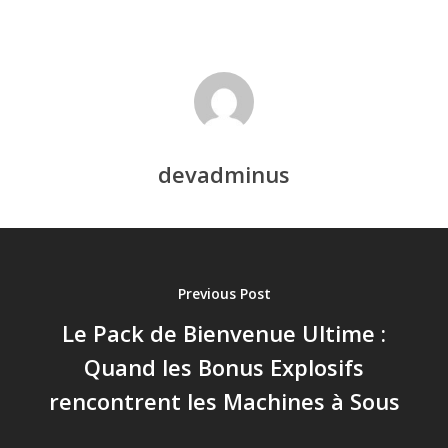
devadminus
Previous Post
Le Pack de Bienvenue Ultime :
Quand les Bonus Explosifs
rencontrent les Machines à Sous