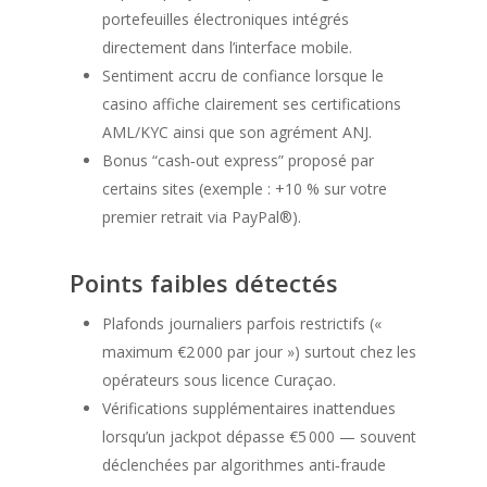
portefeuilles électroniques intégrés
directement dans l’interface mobile.
Sentiment accru de confiance lorsque le
casino affiche clairement ses certifications
AML/KYC ainsi que son agrément ANJ.
Bonus “cash‐out express” proposé par
certains sites (exemple : +10 % sur votre
premier retrait via PayPal®).
Points faibles détectés
Plafonds journaliers parfois restrictifs («
maximum €2 000 par jour ») surtout chez les
opérateurs sous licence Curaçao.
Vérifications supplémentaires inattendues
lorsqu’un jackpot dépasse €5 000 — souvent
déclenchées par algorithmes anti‑fraude