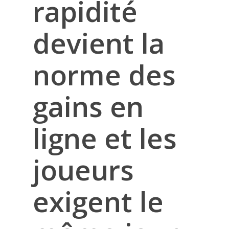
rapidité
devient la
norme des
gains en
ligne et les
joueurs
exigent le