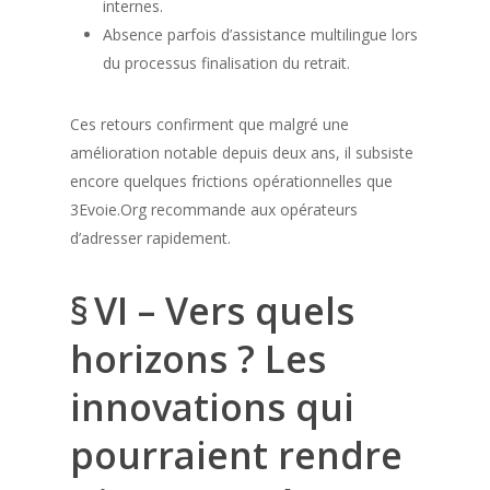
internes.
Absence parfois d’assistance multilingue lors
du processus finalisation du retrait.
Ces retours confirment que malgré une
amélioration notable depuis deux ans, il subsiste
encore quelques frictions opérationnelles que
3Evoie.Org recommande aux opérateurs
d’adresser rapidement.
§ VI – Vers quels
horizons ? Les
innovations qui
pourraient rendre