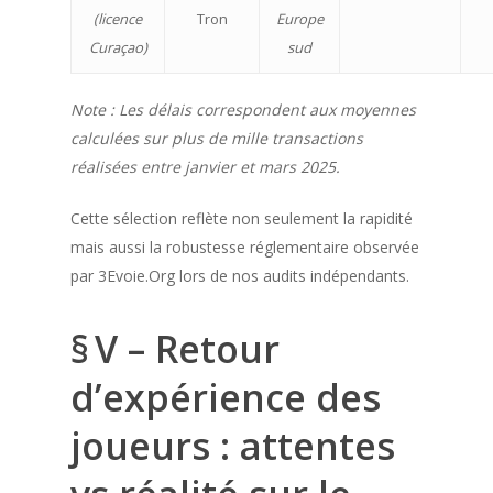
(licence
Tron
Europe
Curaçao)
sud
Note : Les délais correspondent aux moyennes
calculées sur plus de mille transactions
réalisées entre janvier et mars 2025.
Cette sélection reflète non seulement la rapidité
mais aussi la robustesse réglementaire observée
par 3Evoie.Org lors de nos audits indépendants.
§ V – Retour
d’expérience des
joueurs : attentes