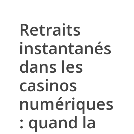
Retraits
instantanés
dans les
casinos
numériques
: quand la