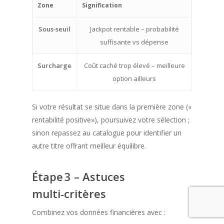
Zone
Signification
Sous‑seuil
Jackpot rentable – probabilité
suffisante vs dépense
Surcharge
Coût caché trop élevé – meilleure
option ailleurs
Si votre résultat se situe dans la première zone («​
rentabilité positive​»), poursuivez votre sélection ;
sinon repassez au catalogue pour identifier un
autre titre offrant meilleur équilibre.
Étape 3 – Astuces
multi‑critères
Combinez vos données financières avec :