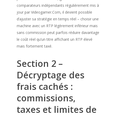
comparateurs indépendants régulièrement mis à
jour par Videogamer.Com, il devient possible
d’ajuster sa stratégie en temps réel – choisir une
machine avec un RTP légèrement inférieur mais
sans commission peut parfois réduire davantage
le coût réel qu’un titre affichant un RTP élevé
mais fortement taxé.
Section 2 –
Décryptage des
frais cachés :
commissions,
taxes et limites de