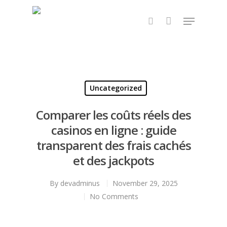
Hit enter to search or ESC to close
Uncategorized
Comparer les coûts réels des
casinos en ligne : guide
transparent des frais cachés
et des jackpots
By
devadminus
November 29, 2025
No Comments