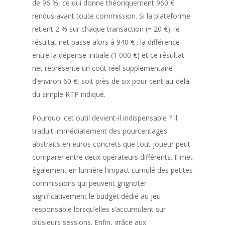
de 96 %, ce qui donne théoriquement 960 €
rendus avant toute commission. Si la plateforme
retient 2 % sur chaque transaction (= 20 €), le
résultat net passe alors à 940 € ; la différence
entre la dépense initiale (1 000 €) et ce résultat
net représente un coût réel supplémentaire
d’environ 60 €, soit près de six pour cent au‑delà
du simple RTP indiqué.
Pourquoi cet outil devient‑il indispensable ? Il
traduit immédiatement des pourcentages
abstraits en euros concrets que tout joueur peut
comparer entre deux opérateurs différents. Il met
également en lumière l’impact cumulé des petites
commissions qui peuvent grignoter
significativement le budget dédié au jeu
responsable lorsqu’elles s’accumulent sur
plusieurs sessions. Enfin, grâce aux