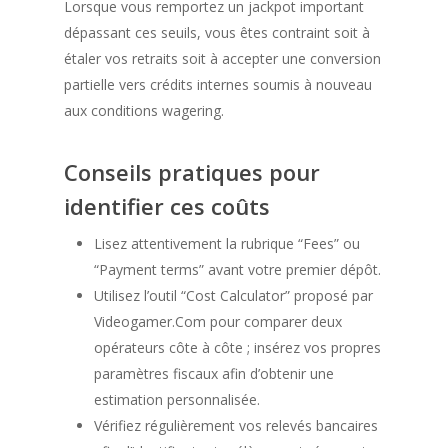
Lorsque vous remportez un jackpot important
dépassant ces seuils, vous êtes contraint soit à
étaler vos retraits soit à accepter une conversion
partielle vers crédits internes soumis à nouveau
aux conditions wagering.
Conseils pratiques pour
identifier ces coûts
Lisez attentivement la rubrique “Fees” ou
“Payment terms” avant votre premier dépôt.
Utilisez l’outil “Cost Calculator” proposé par
Videogamer.Com pour comparer deux
opérateurs côte à côte ; insérez vos propres
paramètres fiscaux afin d’obtenir une
estimation personnalisée.
Vérifiez régulièrement vos relevés bancaires