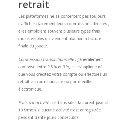
retrait
Les plateformes ne se contentent pas toujours
d’afficher clairement leurs commissions directes ;
elles emploient souvent plusieurs types frais
moins visibles qui viennent alourdir la facture
finale du joueur.
Commission transactionnelle
: généralement
comprise entre 0·5 % et 3 %, elle s’applique dès
que vous créditez votre compte ou effectuez un
retrait via carte bancaire ou portefeuille
électronique.
Frais d’inactivité
: certains sites facturent jusqu’à
10 €/mois si aucune activité n’est enregistrée
pendant trente jours consécutifs.