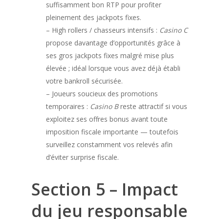
suffisamment bon RTP pour profiter
pleinement des jackpots fixes.
– High rollers / chasseurs intensifs :
Casino C
propose davantage d’opportunités grâce à
ses gros jackpots fixes malgré mise plus
élevée ; idéal lorsque vous avez déjà établi
votre bankroll sécurisée.
– Joueurs soucieux des promotions
temporaires :
Casino B
reste attractif si vous
exploitez ses offres bonus avant toute
imposition fiscale importante — toutefois
surveillez constamment vos relevés afin
d’éviter surprise fiscale.
Section 5 – Impact
du jeu responsable