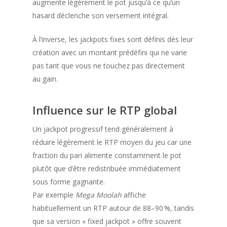
augmente légèrement le pot jusqu’à ce qu’un
hasard déclenche son versement intégral.
À l’inverse, les jackpots fixes sont définis dès leur
création avec un montant prédéfini qui ne varie
pas tant que vous ne touchez pas directement
au gain.
Influence sur le RTP global
Un jackpot progressif tend généralement à
réduire légèrement le RTP moyen du jeu car une
fraction du pari alimente constamment le pot
plutôt que d’être redistribuée immédiatement
sous forme gagnante.
Par exemple
Mega Moolah
affiche
habituellement un RTP autour de 88–90 %, tandis
que sa version « fixed jackpot » offre souvent