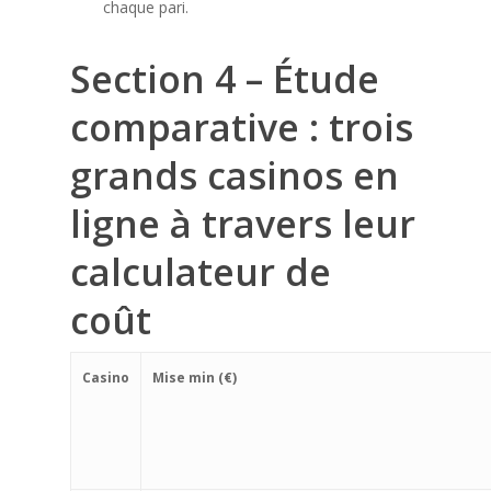
chaque pari.
Section 4 – Étude
comparative : trois
grands casinos en
ligne à travers leur
calculateur de
coût
Casino
Mise min (€)