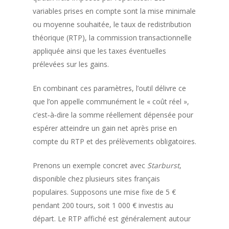
variables prises en compte sont la mise minimale
ou moyenne souhaitée, le taux de redistribution
théorique (RTP), la commission transactionnelle
appliquée ainsi que les taxes éventuelles
prélevées sur les gains.
En combinant ces paramètres, l’outil délivre ce
que l’on appelle communément le « coût réel »,
c’est‑à‑dire la somme réellement dépensée pour
espérer atteindre un gain net après prise en
compte du RTP et des prélèvements obligatoires.
Prenons un exemple concret avec
Starburst
,
disponible chez plusieurs sites français
populaires. Supposons une mise fixe de 5 €
pendant 200 tours, soit 1 000 € investis au
départ. Le RTP affiché est généralement autour