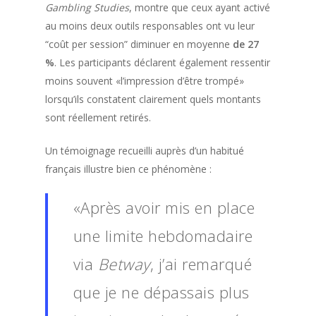
Gambling Studies
, montre que ceux ayant activé
au moins deux outils responsables ont vu leur
“coût per session” diminuer en moyenne
de 27
%
. Les participants déclarent également ressentir
moins souvent «​l’impression d’être trompé​»
lorsqu’ils constatent clairement quels montants
sont réellement retirés.
Un témoignage recueilli auprès d’un habitué
français illustre bien ce phénomène :
«​Après avoir mis en place
une limite hebdomadaire
via
Betway
, j’ai remarqué
que je ne dépassais plus