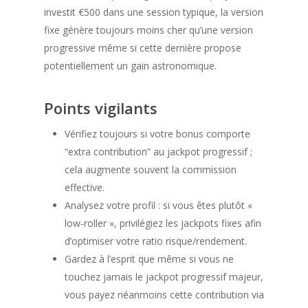
investit €500 dans une session typique, la version
fixe génère toujours moins cher qu’une version
progressive même si cette dernière propose
potentiellement un gain astronomique.
Points vigilants
Vérifiez toujours si votre bonus comporte
“extra contribution” au jackpot progressif ;
cela augmente souvent la commission
effective.
Analysez votre profil : si vous êtes plutôt «​
low‑roller ​», privilégiez les jackpots fixes afin
d’optimiser votre ratio risque/rendement.
Gardez à l’esprit que même si vous ne
touchez jamais le jackpot progressif majeur,
vous payez néanmoins cette contribution via