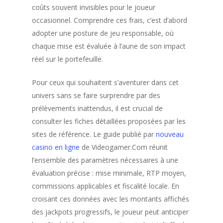
coûts souvent invisibles pour le joueur
occasionnel. Comprendre ces frais, c’est d’abord
adopter une posture de jeu responsable, où
chaque mise est évaluée à l’aune de son impact
réel sur le portefeuille.
Pour ceux qui souhaitent s’aventurer dans cet
univers sans se faire surprendre par des
prélèvements inattendus, il est crucial de
consulter les fiches détaillées proposées par les
sites de référence. Le guide publié par
nouveau
casino en ligne
de Videogamer.Com réunit
l’ensemble des paramètres nécessaires à une
évaluation précise : mise minimale, RTP moyen,
commissions applicables et fiscalité locale. En
croisant ces données avec les montants affichés
des jackpots progressifs, le joueur peut anticiper