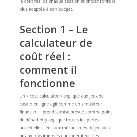
le coût réel de chaque session et choisir l’offre la
plus adaptée à son budget.
Section 1 – Le
calculateur de
coût réel :
comment il
fonctionne
Un « cost calculator » appliqué aux jeux de
casino en ligne agit comme un simulateur
financier : il prend la mise prévue comme point
de départ et y applique toutes les pertes
potentielles liées aux mécanismes du jeu ainsi
qu’aux frais imposés par l’opérateur. Les