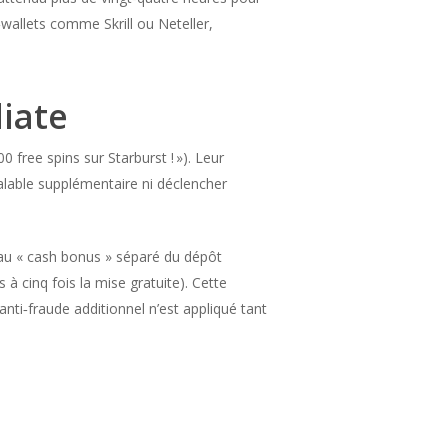
wallets comme Skrill ou Neteller,
iate
free spins sur Starburst ! »). Leur
réalable supplémentaire ni déclencher
 au « cash bonus » séparé du dépôt
à cinq fois la mise gratuite). Cette
ti‑fraude additionnel n’est appliqué tant