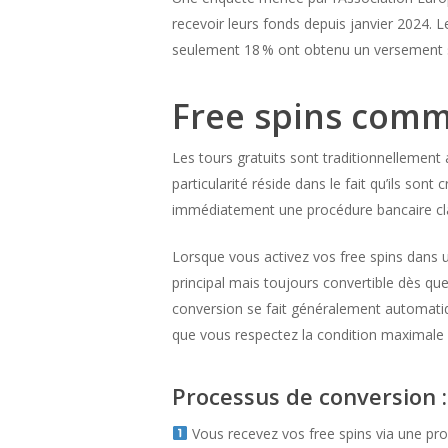
recevoir leurs fonds depuis janvier 2024. 
seulement 18 % ont obtenu un versement s
Free spins comme
Les tours gratuits sont traditionnellement
particularité réside dans le fait qu’ils so
immédiatement une procédure bancaire cla
Lorsque vous activez vos free spins dans 
principal mais toujours convertible dès que
conversion se fait généralement automatiq
que vous respectez la condition maximale 
Processus de conversion :
Vous recevez vos free spins via une pr