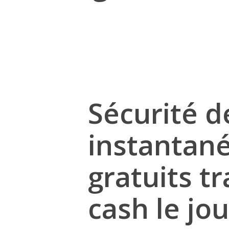
Sécurité d
instantané
gratuits t
Hit enter to search or ESC to close
cash le j