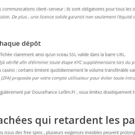
 communications client–serveur ; ils sont obligatoires pour tous les o
sion.
De plus , une licence solide garantit non seulement l’équité 
 chaque dépôt
affichée clairement ainsi qu’un sceau SSL valide dans la barre URL.
éjà vérifié afin d’éliminer toute étape KYC supplémentaire lors du p
u casino ; certains limitent quotidiennement le volume transférable sa
r (2FA) proposée par votre compte utilisateur pour éviter toute intr
ulièrement par Doucefrance Lefilm.Fr , vous limitez drastiquement tou
achées qui retardent les p
 issus des free spins , plusieurs exigences invisibles peuvent prolong