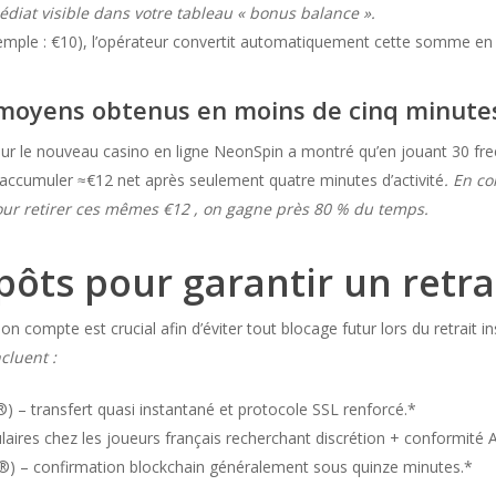
diat visible dans votre tableau « bonus balance ».
emple : €10), l’opérateur convertit automatiquement cette somme en a
s moyens obtenus en moins de cinq minute
 sur le nouveau casino en ligne NeonSpin a montré qu’en jouant 30 f
d’accumuler ≈€12 net après seulement quatre minutes d’activité
. En c
pour retirer ces mêmes €12 , on gagne près 80 % du temps.
pôts pour garantir un retra
 compte est crucial afin d’éviter tout blocage futur lors du retrait i
cluent :
®) – transfert quasi instantané et protocole SSL renforcé.*
aires chez les joueurs français recherchant discrétion + conformité
) – confirmation blockchain généralement sous quinze minutes.*