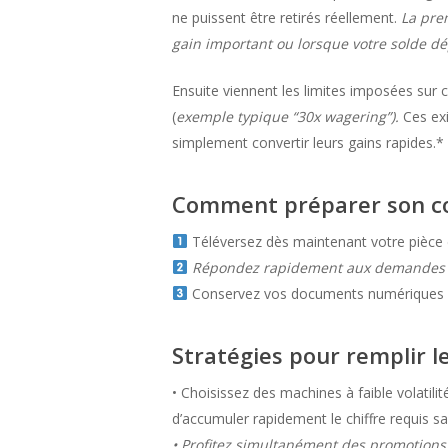
ne puissent être retirés réellement.
La prem
gain important ou lorsque votre solde dép
Ensuite viennent les limites imposées sur ch
(
exemple typique “30x wagering”).
Ces exi
simplement convertir leurs gains rapides.*
Comment préparer son com
Téléversez dès maintenant votre pièce d’
Répondez rapidement aux demandes c
Conservez vos documents numériques st
Stratégies pour remplir l
• Choisissez des machines à faible volatil
d’accumuler rapidement le chiffre requis sa
• Profitez simultanément des promotions 