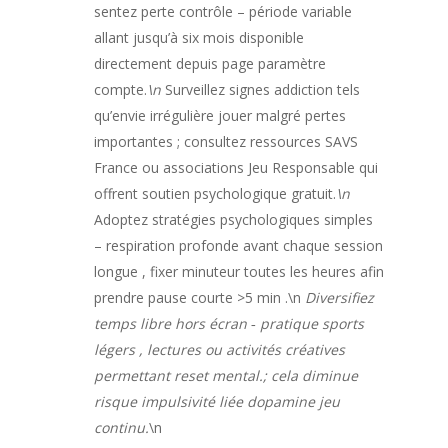
sentez perte contrôle ­– période variable
allant jusqu’à six mois disponible
directement depuis page paramètre
compte.
\n
Surveillez signes addiction tels
qu’envie irrégulière jouer malgré pertes
importantes ; consultez ressources SAVS
France ou associations Jeu Responsable qui
offrent soutien psychologique gratuit.
\n
Adoptez stratégies psychologiques simples
­– respiration profonde avant chaque session
longue , fixer minuteur toutes les heures afin
prendre pause courte >5 min .\n
Diversifiez
temps libre hors écran ‑ pratique sports
légers , lectures ou activités créatives
permettant reset mental.; cela diminue
risque impulsivité liée dopamine jeu
continu.
\n