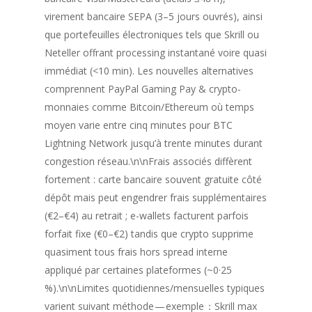
virement bancaire SEPA (3–5 jours ouvrés), ainsi
que portefeuilles électroniques tels que Skrill ou
Neteller offrant processing instantané voire quasi
immédiat (<10 min). Les nouvelles alternatives
comprennent PayPal Gaming Pay & crypto-
monnaies comme Bitcoin/Ethereum où temps
moyen varie entre cinq minutes pour BTC
Lightning Network jusqu’à trente minutes durant
congestion réseau.\n\nFrais associés diffèrent
fortement : carte bancaire souvent gratuite côté
dépôt mais peut engendrer frais supplémentaires
(€2–€4) au retrait ; e-wallets facturent parfois
forfait fixe (€0–€2) tandis que crypto supprime
quasiment tous frais hors spread interne
appliqué par certaines plateformes (~0·25
%).\n\nLimites quotidiennes/mensuelles typiques
varient suivant méthode — exemple ：Skrill max