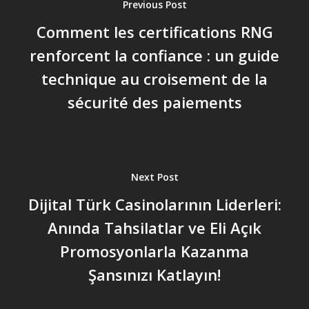
Previous Post
Comment les certifications RNG
renforcent la confiance : un guide
technique au croisement de la
sécurité des paiements
Next Post
Dijital Türk Casinolarının Liderleri:
Anında Tahsilatlar ve Eli Açık
Promosyonlarla Kazanma
Şansınızı Katlayın!