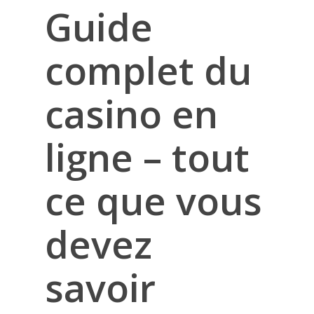
Guide
complet du
casino en
ligne – tout
ce que vous
devez
savoir