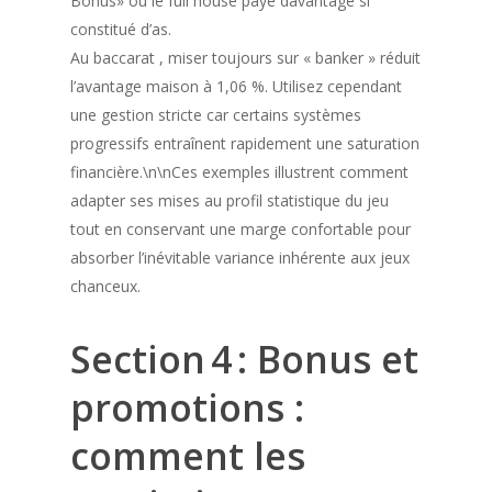
Bonus» où le full house paye davantage si
constitué d’as.
Au baccarat , miser toujours sur « banker » réduit
l’avantage maison à
1,06 %. Utilisez cependant
une gestion stricte car certains systèmes
progressifs entraînent rapidement une saturation
financière.\n\nCes exemples illustrent comment
adapter ses mises au profil statistique du jeu
tout en conservant une marge confortable pour
absorber l’inévitable variance inhérente aux jeux
chanceux.
Section 4 : Bonus et
promotions :
comment les