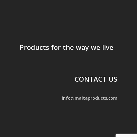
Products for the way we live
CONTACT US
info@maitaproducts.com