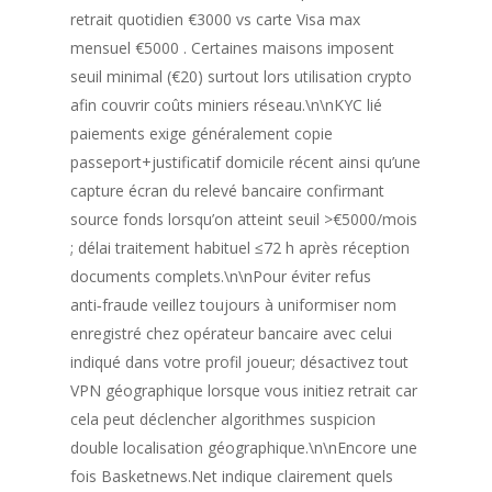
retrait quotidien €3000 vs carte Visa max
mensuel €5000 . Certaines maisons imposent
seuil minimal (€20) surtout lors utilisation crypto
afin couvrir coûts miniers réseau.\n\nKYC lié
paiements exige généralement copie
passeport+justificatif domicile récent ainsi qu’une
capture écran du relevé bancaire confirmant
source fonds lorsqu’on atteint seuil >€5000/mois
; délai traitement habituel ≤72 h après réception
documents complets.\n\nPour éviter refus
anti‑fraude veillez toujours à uniformiser nom
enregistré chez opérateur bancaire avec celui
indiqué dans votre profil joueur; désactivez tout
VPN géographique lorsque vous initiez retrait car
cela peut déclencher algorithmes suspicion
double localisation géographique.\n\nEncore une
fois Basketnews.Net indique clairement quels