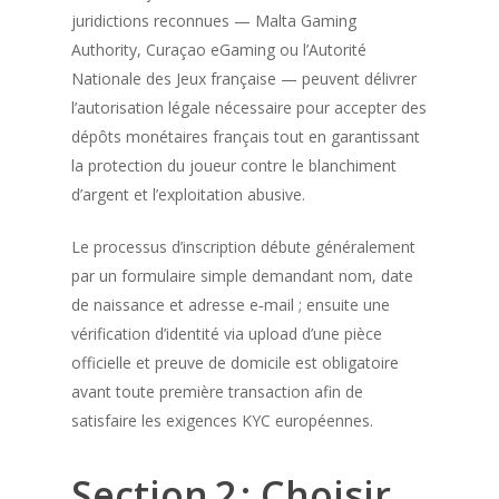
juridictions reconnues — Malta Gaming
Authority, Curaçao eGaming ou l’Autorité
Nationale des Jeux française — peuvent délivrer
l’autorisation légale nécessaire pour accepter des
dépôts monétaires français tout en garantissant
la protection du joueur contre le blanchiment
d’argent et l’exploitation abusive.
Le processus d’inscription débute généralement
par un formulaire simple demandant nom, date
de naissance et adresse e‑mail ; ensuite une
vérification d’identité via upload d’une pièce
officielle et preuve de domicile est obligatoire
avant toute première transaction afin de
satisfaire les exigences KYC européennes.
Section 2 : Choisir