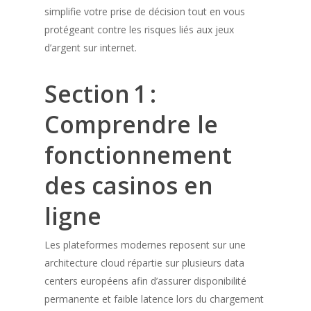
simplifie votre prise de décision tout en vous
protégeant contre les risques liés aux jeux
d’argent sur internet.
Section 1 :
Comprendre le
fonctionnement
des casinos en
ligne
Les plateformes modernes reposent sur une
architecture cloud répartie sur plusieurs data
centers européens afin d’assurer disponibilité
permanente et faible latence lors du chargement