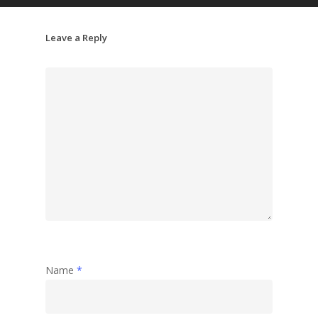
Leave a Reply
Name
*