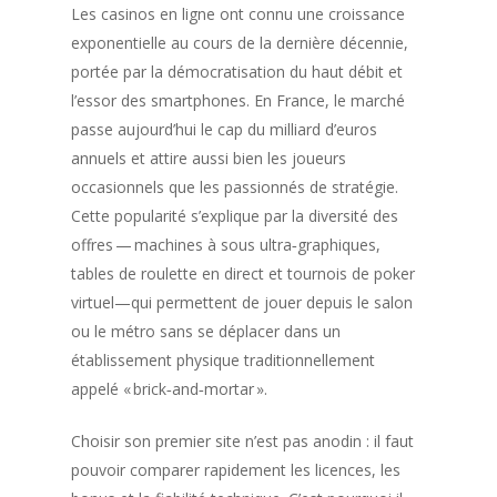
Les casinos en ligne ont connu une croissance
exponentielle au cours de la dernière décennie,
portée par la démocratisation du haut débit et
l’essor des smartphones. En France, le marché
passe aujourd’hui le cap du milliard d’euros
annuels et attire aussi bien les joueurs
occasionnels que les passionnés de stratégie.
Cette popularité s’explique par la diversité des
offres — machines à sous ultra‑graphiques,
tables de roulette en direct et tournois de poker
virtuel—qui permettent de jouer depuis le salon
ou le métro sans se déplacer dans un
établissement physique traditionnellement
appelé « brick‑and‑mortar ».
Choisir son premier site n’est pas anodin : il faut
pouvoir comparer rapidement les licences, les