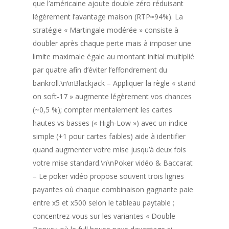
que l’américaine ajoute double zéro réduisant
légèrement l’avantage maison (
RTP≈94%). La
stratégie « Martingale modérée » consiste à
doubler après chaque perte mais à imposer une
limite maximale égale au montant initial multiplié
par quatre afin d’éviter l’effondrement du
bankroll.\n\nBlackjack – Appliquer la règle « stand
on soft‑17 » augmente légèrement vos chances
(~0,5 %); compter mentalement les cartes
hautes vs basses (« High‑Low ») avec un indice
simple (+1 pour cartes faibles) aide à identifier
quand augmenter votre mise jusqu’à deux fois
votre mise standard.\n\nPoker vidéo & Baccarat
– Le poker vidéo propose souvent trois lignes
payantes où chaque combinaison gagnante paie
entre x5 et x500 selon le tableau paytable ;
concentrez‑vous sur les variantes « Double