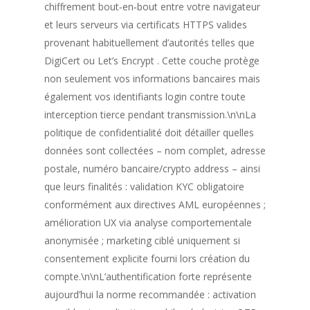
chiffrement bout‑en‑bout entre votre navigateur
et leurs serveurs via certificats HTTPS valides
provenant habituellement d’autorités telles que
DigiCert ou Let’s Encrypt . Cette couche protège
non seulement vos informations bancaires mais
également vos identifiants login contre toute
interception tierce pendant transmission.\n\nLa
politique de confidentialité doit détailler quelles
données sont collectées – nom complet, adresse
postale, numéro bancaire/crypto address – ainsi
que leurs finalités : validation KYC obligatoire
conformément aux directives AML européennes ;
amélioration UX via analyse comportementale
anonymisée ; marketing ciblé uniquement si
consentement explicite fourni lors création du
compte.\n\nL’authentification forte représente
aujourd’hui la norme recommandée : activation