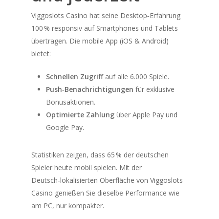
Viggoslots Casino hat seine Desktop‑Erfahrung
100 % responsiv auf Smartphones und Tablets
übertragen. Die mobile App (iOS & Android)
bietet:
Schnellen Zugriff
auf alle 6.000 Spiele.
Push‑Benachrichtigungen
für exklusive
Bonusaktionen.
Optimierte Zahlung
über Apple Pay und
Google Pay.
Statistiken zeigen, dass 65 % der deutschen
Spieler heute mobil spielen. Mit der
Deutsch‑lokalisierten Oberfläche von Viggoslots
Casino genießen Sie dieselbe Performance wie
am PC, nur kompakter.