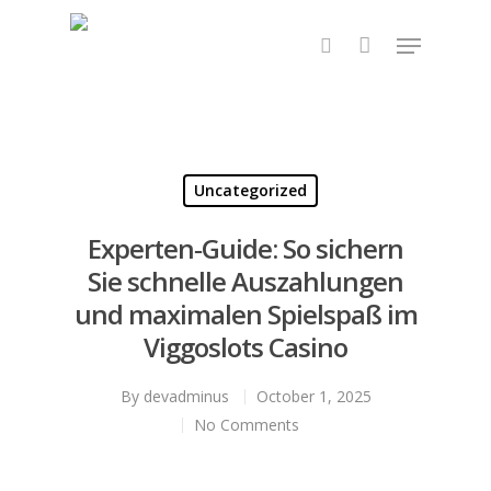
Hit enter to search or ESC to close
Uncategorized
Experten‑Guide: So sichern
Sie schnelle Auszahlungen
und maximalen Spielspaß im
Viggoslots Casino
By
devadminus
October 1, 2025
No Comments