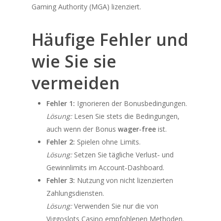
Gaming Authority (MGA) lizenziert.
Häufige Fehler und
wie Sie sie
vermeiden
Fehler 1:
Ignorieren der Bonusbedingungen.
Lösung:
Lesen Sie stets die Bedingungen,
auch wenn der Bonus
wager‑free
ist.
Fehler 2:
Spielen ohne Limits.
Lösung:
Setzen Sie tägliche Verlust‑ und
Gewinnlimits im Account‑Dashboard.
Fehler 3:
Nutzung von nicht lizenzierten
Zahlungsdiensten.
Lösung:
Verwenden Sie nur die von
Viggoslots Casino empfohlenen Methoden.