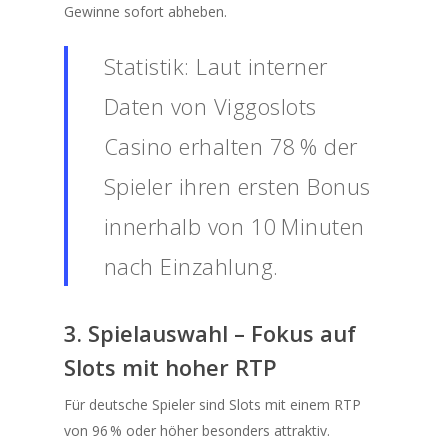
Gewinne sofort abheben.
Statistik: Laut interner
Daten von Viggoslots
Casino erhalten 78 % der
Spieler ihren ersten Bonus
innerhalb von 10 Minuten
nach Einzahlung.
3. Spielauswahl – Fokus auf
Slots mit hoher RTP
Für deutsche Spieler sind Slots mit einem RTP
von 96 % oder höher besonders attraktiv.