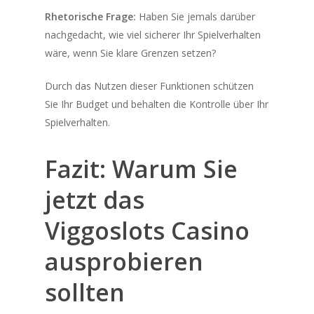
Rhetorische Frage:
Haben Sie jemals darüber
nachgedacht, wie viel sicherer Ihr Spielverhalten
wäre, wenn Sie klare Grenzen setzen?
Durch das Nutzen dieser Funktionen schützen
Sie Ihr Budget und behalten die Kontrolle über Ihr
Spielverhalten.
Fazit: Warum Sie
jetzt das
Viggoslots Casino
ausprobieren
sollten