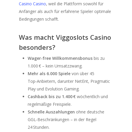
Casino Casino
, weil die Plattform sowohl für
Anfänger als auch für erfahrene Spieler optimale
Bedingungen schafft.
Was macht Viggoslots Casino
besonders?
Wager‑free Willkommensbonus
bis zu
1.000 € – kein Umsatzzwang.
Mehr als 6.000 Spiele
von über 45
Top‑Anbietern, darunter NetEnt, Pragmatic
Play und Evolution Gaming.
Cashback bis zu 1.400 €
wöchentlich und
regelmäßige Freispiele.
Schnelle Auszahlungen
ohne deutsche
GGL‑Beschränkungen – in der Regel
24 Stunden.