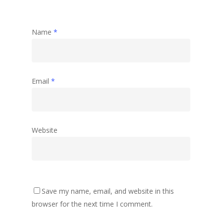
Name
*
Email
*
Website
Save my name, email, and website in this
browser for the next time I comment.