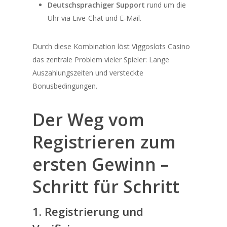
Deutschsprachiger Support
rund um die
Uhr via Live‑Chat und E‑Mail.
Durch diese Kombination löst Viggoslots Casino
das zentrale Problem vieler Spieler: Lange
Auszahlungszeiten und versteckte
Bonusbedingungen.
Der Weg vom
Registrieren zum
ersten Gewinn –
Schritt für Schritt
1. Registrierung und