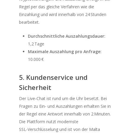
Regel per das gleiche Verfahren wie die
Einzahlung und wird innerhalb von 24 Stunden
bearbeitet.
Durchschnittliche Auszahlungsdauer:
1,2 Tage
Maximale Auszahlung pro Anfrage:
10.000 €
5. Kundenservice und
Sicherheit
Der Live‑Chat ist rund um die Uhr besetzt. Bei
Fragen zu Ein‑ und Auszahlungen erhalten Sie in
der Regel eine Antwort innerhalb von 2 Minuten.
Die Plattform nutzt modernste
SSL‑Verschlüsselung und ist von der Malta