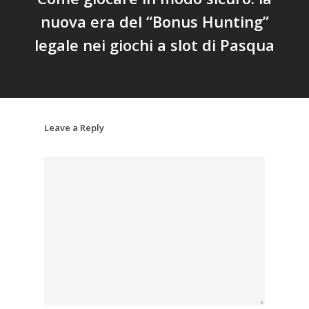
nuova era del “Bonus Hunting”
legale nei giochi a slot di Pasqua
Leave a Reply