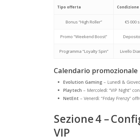
Tipo offerta
Condizione 
Bonus “High Roller”
€5 000 
Promo “Weekend Boost”
Deposito
Programma “Loyalty Spin”
Livello D
Calendario promozionale d
Evolution Gaming
– Lunedì & Giovedì
Playtech
– Mercoledì: “VIP Night” con 
NetEnt
– Venerdì: “Friday Frenzy” offr
Sezione 4 – Confi
VIP