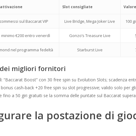
attivazione
Slot consigliate
Valore
scommessi sul Baccarat VIP
Live Bridge, Mega Joker Live
100 gi
 minimo €200 entro venerdì
Gonzo’s Treasure Live
iamond nel programma fedeltà
Starburst Live
ei migliori fornitori
: “Baccarat Boost” con 30 free spin su Evolution Slots; scadenza entr
bonus cash‑back +20 free spin su slot progressive; valido solo per gli
e fino a 50 giri gratuiti se la somma delle puntate sul Baccarat supera
gurare la postazione di gioc