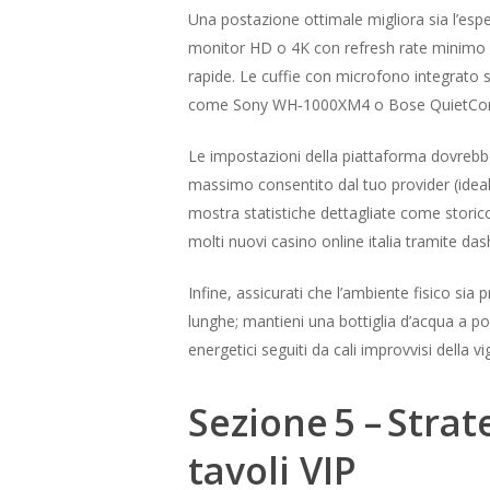
Una postazione ottimale migliora sia l’espe
monitor HD o 4K con refresh rate minimo di
rapide. Le cuffie con microfono integrato 
come Sony WH‑1000XM4 o Bose QuietComfort
Le impostazioni della piattaforma dovrebbe
massimo consentito dal tuo provider (ideal
mostra statistiche dettagliate come storico 
molti nuovi casino online italia tramite da
Infine, assicurati che l’ambiente fisico si
lunghe; mantieni una bottiglia d’acqua a p
energetici seguiti da cali improvvisi della 
Sezione 5 – Stra
tavoli VIP