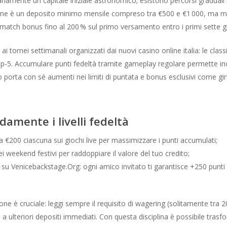
ariamente un capitale iniziale astronomico; esistono percorsi gradual
omune è un deposito minimo mensile compreso tra €500 e €1 000, ma mo
atch bonus fino al 200 % sul primo versamento entro i primi sette gio
i tornei settimanali organizzati dai nuovi casino online italia: le class
op‑5. Accumulare punti fedeltà tramite gameplay regolare permette inolt
ta con sé aumenti nei limiti di puntata e bonus esclusivi come giri gr
damente i livelli fedeltà
a €200 ciascuna sui giochi live per massimizzare i punti accumulati;
ei weekend festivi per raddoppiare il valore del tuo credito;
enti su Venicebackstage.Org: ogni amico invitato ti garantisce +250 punt
ne è cruciale: leggi sempre il requisito di wagering (solitamente tra 2
a ulteriori depositi immediati. Con questa disciplina è possibile tras