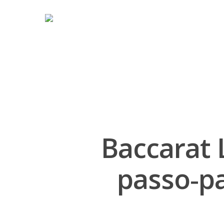
Baccarat 
passo‑pa