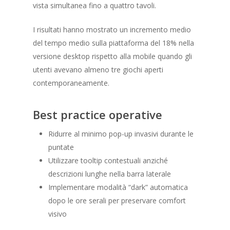
vista simultanea fino a quattro tavoli.
I risultati hanno mostrato un incremento medio
del tempo medio sulla piattaforma del 18% nella
versione desktop rispetto alla mobile quando gli
utenti avevano almeno tre giochi aperti
contemporaneamente.
Best practice operative
Ridurre al minimo pop-up invasivi durante le
puntate
Utilizzare tooltip contestuali anziché
descrizioni lunghe nella barra laterale
Implementare modalità “dark” automatica
dopo le ore serali per preservare comfort
visivo