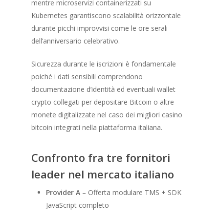
mentre microservizi containerizzati su
Kubernetes garantiscono scalabilità orizzontale
durante picchi improvvisi come le ore serali
dell’anniversario celebrativo.
Sicurezza durante le iscrizioni è fondamentale
poiché i dati sensibili comprendono
documentazione d’identità ed eventuali wallet
crypto collegati per depositare Bitcoin o altre
monete digitalizzate nel caso dei migliori casino
bitcoin integrati nella piattaforma italiana.
Confronto fra tre fornitori
leader nel mercato italiano
Provider A
– Offerta modulare TMS + SDK
JavaScript completo