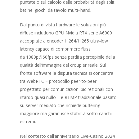
puntate o sul calcolo delle probabilità degli split
bet nei giochi da tavolo multi–hand.
Dal punto di vista hardware le soluzioni più
diffuse includono GPU Nvidia RTX serie A6000
accoppiate a encoder H.264/H.265 ultra‑low
latency capace di comprimere flussi
da 1080p@60fps senza perdita percepibile della
qualità dell’immagine del croupier reale. Sul
fronte software la disputa tecnica si concentra
tra WebRTC – protocollo peer‑to‑peer
progettato per comunicazioni bidirezionali con
ritardo quasi nullo – e RTMP tradizionale basato
su server mediato che richiede buffering
maggiore ma garantisce stabilità sotto carichi
estremi.
Nel contesto dell’anniversario Live‑Casino 2024