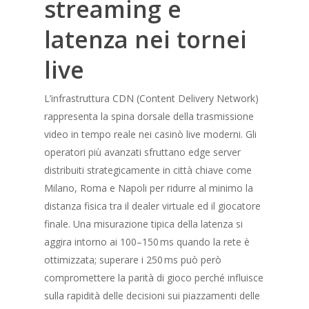
streaming e
latenza nei tornei
live
L’infrastruttura CDN (Content Delivery Network)
rappresenta la spina dorsale della trasmissione
video in tempo reale nei casinò live moderni. Gli
operatori più avanzati sfruttano edge server
distribuiti strategicamente in città chiave come
Milano, Roma e Napoli per ridurre al minimo la
distanza fisica tra il dealer virtuale ed il giocatore
finale. Una misurazione tipica della latenza si
aggira intorno ai 100–150 ms quando la rete è
ottimizzata; superare i 250 ms può però
compromettere la parità di gioco perché influisce
sulla rapidità delle decisioni sui piazzamenti delle