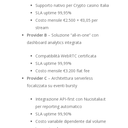
Supporto nativo per Crypto casino Italia
SLA uptime 99,95%
Costo mensile €2.500 + €0,05 per
stream
Provider B
– Soluzione “all‑in-one” con
dashboard analytics integrata
Compatibilità WebRTC certificata
SLA uptime 99,99%
Costo mensile €3.200 flat fee
Provider C
– Architettura serverless
focalizzata su eventi bursty
Integrazione API‐first con Nucisitalia.it
per reporting automatico
SLA uptime 99,90%
Costo variabile dipendente dal volume