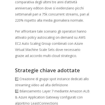
comparativa degli ultimi tre anni d’attività
anniversary edition dove si evidenziano picchi
settimanali pari a 75k concurrent streams, pari al
220% rispetto alla media giornaliera normale.
Per affrontare tale scenario gli operatori hanno
attivato policy autoscaling on-demand su AWS
EC2 Auto Scaling Group combinati con Azure
Virtual Machine Scale Sets dove necessario
grazie ad accordo multi-cloud strategico.
Strategie chiave adottate
1️⃣ Creazione di gruppi spot instance dedicati allo
streaming video ad alta definizione
2️⃣ Bilanciamento Layer 7 mediante Amazon ALB
& Azure Application Gateway configurati con
algoritmo LeastConnections