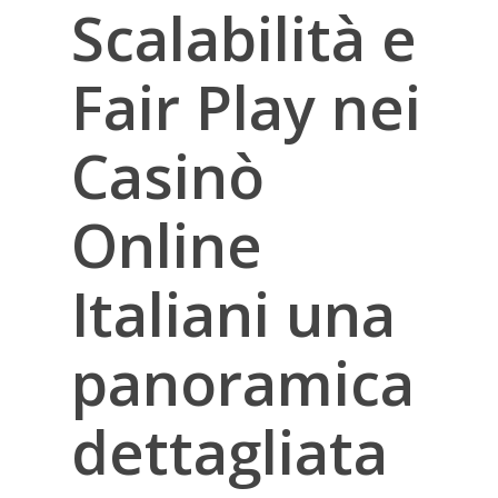
Scalabilità e
Fair Play nei
Casinò
Online
Italiani una
panoramica
dettagliata