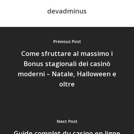
devadminus
Previous Post
Come sfruttare al massimo i
Bonus stagionali dei casinò
moderni – Natale, Halloween e
oltre
Next Post
Guide complet du casino en ligne