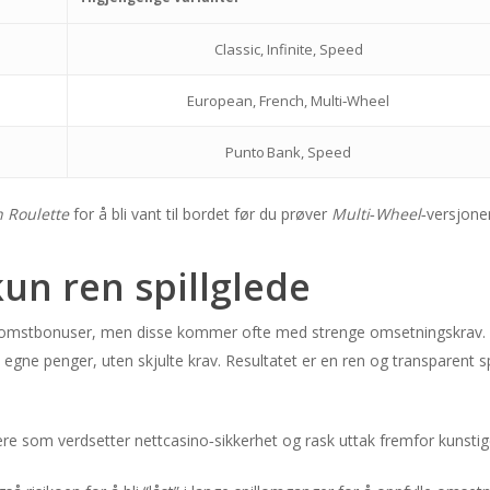
Classic, Infinite, Speed
European, French, Multi‑Wheel
Punto Bank, Speed
 Roulette
for å bli vant til bordet før du prøver
Multi‑Wheel
‑versjone
un ren spillglede
komstbonuser, men disse kommer ofte med strenge omsetningskrav. K
 egne penger, uten skjulte krav. Resultatet er en ren og transparent 
llere som verdsetter nettcasino‑sikkerhet og rask uttak fremfor kunstig