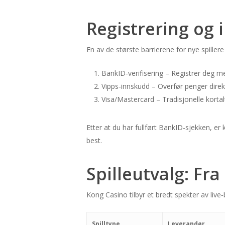
Registrering og 
En av de største barrierene for nye spiller
BankID‑verifisering – Registrer deg me
Vipps‑innskudd – Overfør penger direk
Visa/Mastercard – Tradisjonelle kortalt
Etter at du har fullført BankID‑sjekken, er k
best.
Spilleutvalg: Fra
Kong Casino tilbyr et bredt spekter av li
Spilltype
Leverandør