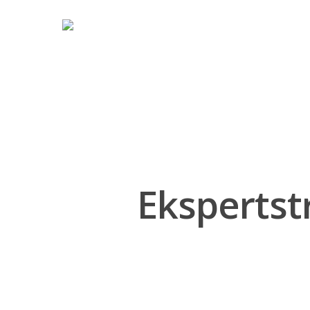
Ekspertstr