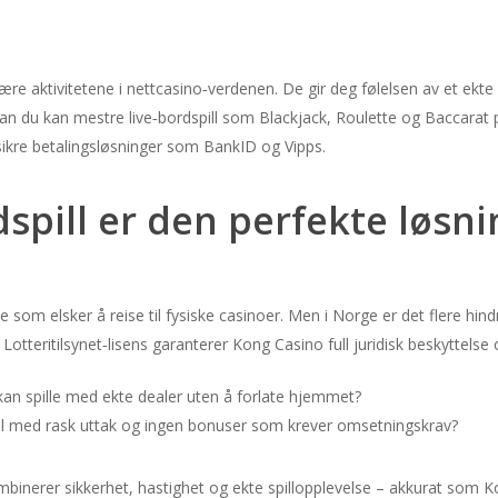
lære aktivitetene i nettcasino‑verdenen. De gir deg følelsen av et ekt
rdan du kan mestre live‑bordspill som Blackjack, Roulette og Baccara
 sikre betalingsløsninger som BankID og Vipps.
dspill er den perfekte løsn
de som elsker å reise til fysiske casinoer. Men i Norge er det flere hind
Lotteritilsynet‑lisens garanterer Kong Casino full juridisk beskyttelse 
an spille med ekte dealer uten å forlate hjemmet?
spill med rask uttak og ingen bonuser som krever omsetningskrav?
mbinerer sikkerhet, hastighet og ekte spillopplevelse – akkurat som K