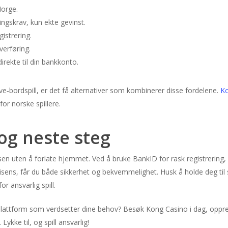
Norge.
ngskrav, kun ekte gevinst.
istrering.
verføring.
direkte til din bankkonto.
live‑bordspill, er det få alternativer som kombinerer disse fordelene.
Ko
or norske spillere.
g neste steg
lsen uten å forlate hjemmet. Ved å bruke BankID for rask registrering,
‑lisens, får du både sikkerhet og bekvemmelighet. Husk å holde deg til
or ansvarlig spill.
en plattform som verdsetter dine behov? Besøk Kong Casino i dag, opp
kke til, og spill ansvarlig!