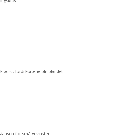
ingskrav.
k bord, fordi kortene blir blandet
sjansen for små gevinster.