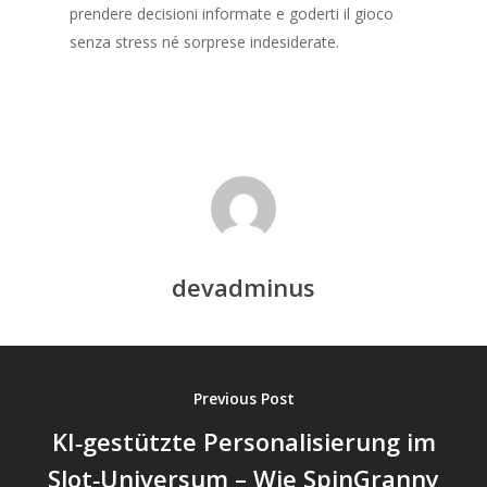
prendere decisioni informate e goderti il gioco
senza stress né sorprese indesiderate.
devadminus
Previous Post
KI‑gestützte Personalisierung im
Slot‑Universum – Wie SpinGranny