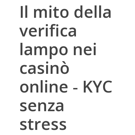
Il mito della
verifica
lampo nei
casinò
online ‑ KYC
senza
stress