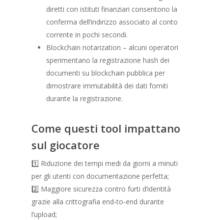
diretti con istituti finanziari consentono la
conferma dell’indirizzo associato al conto
corrente in pochi secondi.
Blockchain notarization – alcuni operatori
sperimentano la registrazione hash dei
documenti su blockchain pubblica per
dimostrare immutabilità dei dati forniti
durante la registrazione.
Come questi tool impattano
sul giocatore
1️⃣ Riduzione dei tempi medi da giorni a minuti
per gli utenti con documentazione perfetta;
2️⃣ Maggiore sicurezza contro furti d’identità
grazie alla crittografia end‑to‑end durante
l’upload;