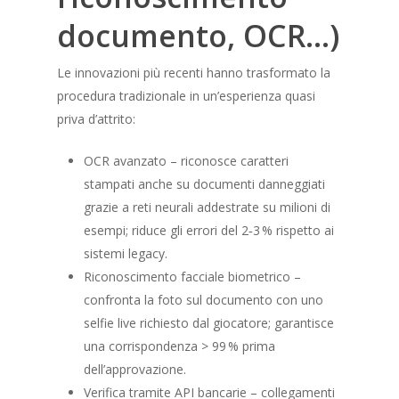
documento, OCR…)
Le innovazioni più recenti hanno trasformato la
procedura tradizionale in un’esperienza quasi
priva d’attrito:
OCR avanzato – riconosce caratteri
stampati anche su documenti danneggiati
grazie a reti neurali addestrate su milioni di
esempi; riduce gli errori del 2‑3 % rispetto ai
sistemi legacy.
Riconoscimento facciale biometrico –
confronta la foto sul documento con uno
selfie live richiesto dal giocatore; garantisce
una corrispondenza > 99 % prima
dell’approvazione.
Verifica tramite API bancarie – collegamenti