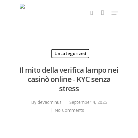
Hit enter to search or ESC to close
Uncategorized
Il mito della verifica lampo nei
casinò online ‑ KYC senza
stress
By
devadminus
September 4, 2025
No Comments