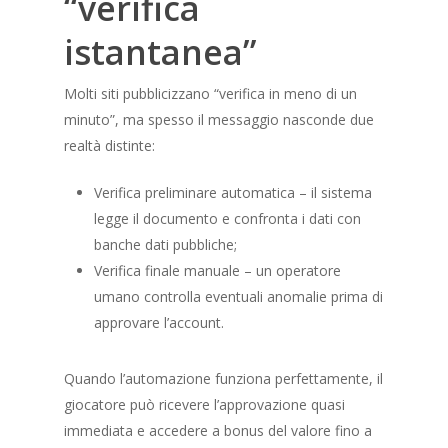
“verifica
istantanea”
Molti siti pubblicizzano “verifica in meno di un
minuto”, ma spesso il messaggio nasconde due
realtà distinte:
Verifica preliminare automatica – il sistema
legge il documento e confronta i dati con
banche dati pubbliche;
Verifica finale manuale – un operatore
umano controlla eventuali anomalie prima di
approvare l’account.
Quando l’automazione funziona perfettamente, il
giocatore può ricevere l’approvazione quasi
immediata e accedere a bonus del valore fino a