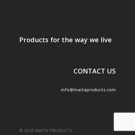
Products for the way we live
CONTACT US
info@maitaproducts.com
© 2026 MAITA PRODUCTS.