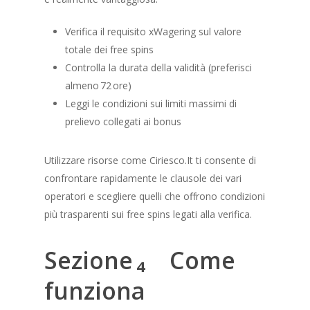
Verifica il requisito xWagering sul valore
totale dei free spins
Controlla la durata della validità (preferisci
almeno 72 ore)
Leggi le condizioni sui limiti massimi di
prelievo collegati ai bonus
Utilizzare risorse come Ciriesco.It ti consente di
confrontare rapidamente le clausole dei vari
operatori e scegliere quelli che offrono condizioni
più trasparenti sui free spins legati alla verifica.
Sezione ₄ Come
funziona