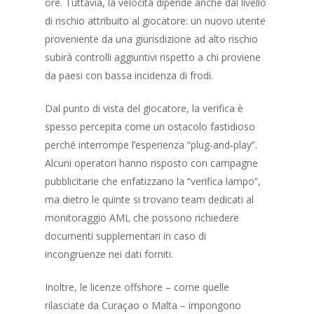
ore. Tuttavia, la velocità dipende anche dal livello
di rischio attribuito al giocatore: un nuovo utente
proveniente da una giurisdizione ad alto rischio
subirà controlli aggiuntivi rispetto a chi proviene
da paesi con bassa incidenza di frodi.
Dal punto di vista del giocatore, la verifica è
spesso percepita come un ostacolo fastidioso
perché interrompe l’esperienza “plug‑and‑play”.
Alcuni operatori hanno risposto con campagne
pubblicitarie che enfatizzano la “verifica lampo”,
ma dietro le quinte si trovano team dedicati al
monitoraggio AML che possono richiedere
documenti supplementari in caso di
incongruenze nei dati forniti.
Inoltre, le licenze offshore – come quelle
rilasciate da Curaçao o Malta – impongono