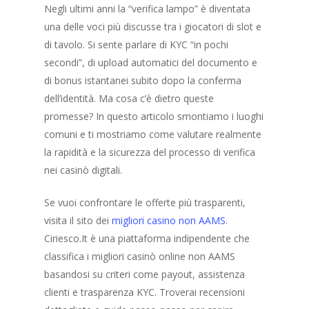
Negli ultimi anni la “verifica lampo” è diventata
una delle voci più discusse tra i giocatori di slot e
di tavolo. Si sente parlare di KYC “in pochi
secondi”, di upload automatici del documento e
di bonus istantanei subito dopo la conferma
dell’identità. Ma cosa c’è dietro queste
promesse? In questo articolo smontiamo i luoghi
comuni e ti mostriamo come valutare realmente
la rapidità e la sicurezza del processo di verifica
nei casinò digitali.
Se vuoi confrontare le offerte più trasparenti,
visita il sito dei
migliori casino non AAMS
.
Ciriesco.It è una piattaforma indipendente che
classifica i migliori casinò online non AAMS
basandosi su criteri come payout, assistenza
clienti e trasparenza KYC. Troverai recensioni