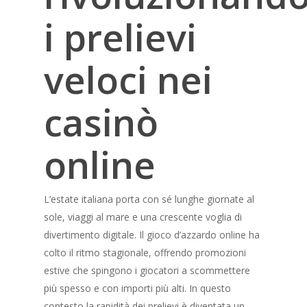
i prelievi
veloci nei
casinò
online
L’estate italiana porta con sé lunghe giornate al
sole, viaggi al mare e una crescente voglia di
divertimento digitale. Il gioco d’azzardo online ha
colto il ritmo stagionale, offrendo promozioni
estive che spingono i giocatori a scommettere
più spesso e con importi più alti. In questo
contesto la rapidità dei prelievi è diventata un