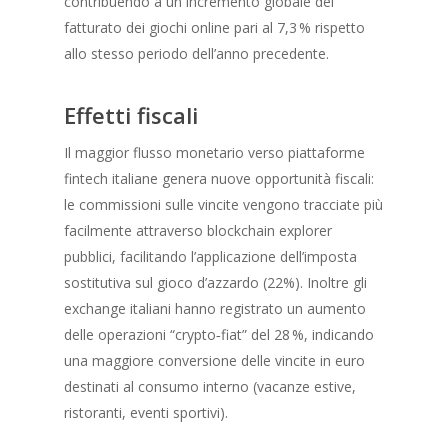
contribuendo a un incremento globale del
fatturato dei giochi online pari al 7,3 % rispetto
allo stesso periodo dell’anno precedente.
Effetti fiscali
Il maggior flusso monetario verso piattaforme
fintech italiane genera nuove opportunità fiscali:
le commissioni sulle vincite vengono tracciate più
facilmente attraverso blockchain explorer
pubblici, facilitando l’applicazione dell’imposta
sostitutiva sul gioco d’azzardo (22%). Inoltre gli
exchange italiani hanno registrato un aumento
delle operazioni “crypto‑fiat” del 28 %, indicando
una maggiore conversione delle vincite in euro
destinati al consumo interno (vacanze estive,
ristoranti, eventi sportivi).