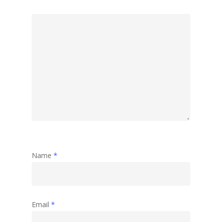
Name
*
Email
*