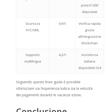
primi €1 000
depositati
Sicurezza
4,9/5
Verifica rapida
KYC/AML
grazie
all’integrazione
blockchain
Supporto
4,2/5
Assistenza
multilingua
italiana
disponibile h24
Seguendo queste linee guida è possibile
ottimizzare sia l’esperienza ludica sia la velocità
dei pagamenti durante le vacanze estive.
Conclusione