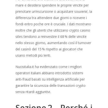
mare e desidera spendere le proprie vincite per
prenotare un’escursione o acquistare souvenir, la
differenza tra attendere due giorni o ricevere i
fondi entro poche ore è cruciale. I dati mostrano
inoltre che gli utenti che utilizzano crypto casino
sites tendono a reinvestire il 68 % delle vincite
nello stesso giorno, aumentando così il turnover
del casinò del 15 % rispetto ai giocatori che
usano metodi più lenti.
Nucisitalia.it ha evidenziato come i migliori
operatori italiani abbiano introdotto sistemi
anti‑fraud basati su intelligenza artificiale per
garantire la sicurezza delle transazioni crypto
senza ritardi aggiuntivi.
Sezione 2 – Perché i