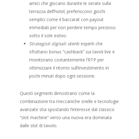
amici che giocano durante le serate sulla
terrazza dell’hotel; preferiscono giochi
semplici come il baccarat con payout
immediati per non perdere tempo prezioso
sotto il sole estivo.
Strategisti digitali
: utenti esperti che
sfruttano bonus “cashback” sui tavoli live e
monitorano costantemente l’RTP per
ottimizzare il ritorno sull’investimento in
pochi minuti dopo ogni sessione.
Questi segmenti dimostrano come la
combinazione tra meccaniche snelle e tecnologie
avanzate stia spostando l’interesse dal classico
“slot machine” verso una nuova era dominata
dalle slot di tavolo.