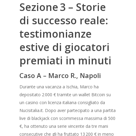
Sezione 3 – Storie
di successo reale:
testimonianze
estive di giocatori
premiati in minuti
Caso A – Marco R., Napoli
Durante una vacanza a Ischia, Marco ha
depositato 2 000 € tramite un wallet Bitcoin su
un casino con licenza italiana consigliato da
Nucisitalia.it. Dopo aver partecipato a una partita
live di blackjack con scommessa massima di 500
€, ha ottenuto una serie vincente da tre mani
consecutive che gli ha fruttato 13 200 € in meno