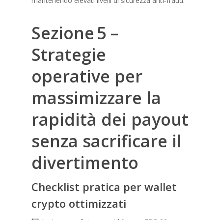
mantenendo elevati livelli di sicurezza anti‑fraud.
Sezione 5 –
Strategie
operative per
massimizzare la
rapidità dei payout
senza sacrificare il
divertimento
Checklist pratica per wallet
crypto ottimizzati