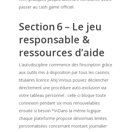
passer au cash game officiel.
Section 6 – Le jeu
responsable &
ressources d’aide
L’autodiscipline commence dès l’inscription grâce
aux outils mis à disposition par tous les casinos
titulaires licence ANJ.\nVous pouvez déclencher
directement une procédure auto‑exclusion via
votre tableau personnel ; celle-ci bloque toute
connexion pendant six mois renouvelables
ensuite si besoin.*\nDans la même logique
chaque plateforme propose désormais limites
personnalisées concernant montant journalier