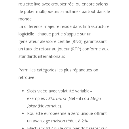
roulette live avec croupier réel ou encore salons
de poker multijoueurs simultanés partout dans le
monde.
La différence majeure réside dans l’infrastructure
logicielle : chaque partie s’appuie sur un
générateur aléatoire certifié (RNG) garantissant
un taux de retour au joueur (RTP) conforme aux
standards internationaux.
Parmi les catégories les plus répandues on
retrouve :
Slots vidéo avec volatilité variable –
exemples :
Starburst
(NetEnt) ou
Mega
Joker
(Novomatic).
Roulette européenne à zéro unique offrant
un avantage maison réduit à 2 %.
Blackjack S17 où le croupier doit rester sur