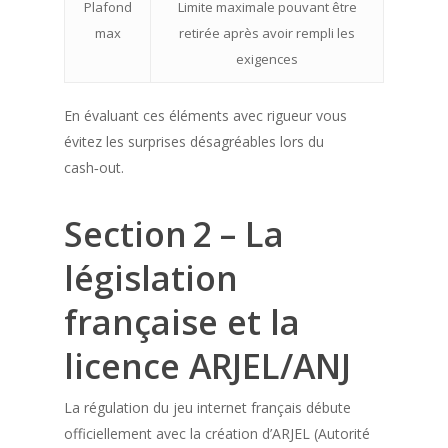
Plafond
Limite maximale pouvant être
max
retirée après avoir rempli les
exigences
En évaluant ces éléments avec rigueur vous
évitez les surprises désagréables lors du
cash‑out.
Section 2 – La
législation
française et la
licence ARJEL/ANJ
La régulation du jeu internet français débute
officiellement avec la création d’ARJEL (Autorité