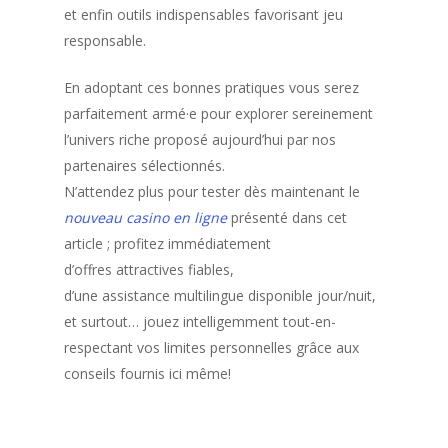
et enfin outils indispensables favorisant jeu
responsable.​
En adoptant ces bonnes pratiques vous serez
parfaitement armé·e pour explorer sereinement
l’univers riche proposé aujourd’hui par nos
partenaires sélectionnés.
N’attendez plus pour tester dès maintenant le
nouveau casino en ligne
présenté dans cet
article ; profitez immédiatement
d’offres attractives fiables,
d’une assistance multilingue disponible jour/nuit,
et surtout… jouez intelligemment tout-en-
respectant vos limites personnelles grâce aux
conseils fournis ici même!