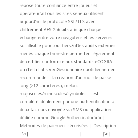
repose toute confiance entre joueur et
opérateur.\nTous les sites sérieux utilisent
aujourd’hui le protocole SSL/TLS avec
chiffrement AES‑256 bits afin que chaque
échange entre votre navigateur et les serveurs
soit illisible pour tout tiers.\nDes audits externes
menés chaque trimestre permettent également
de certifier conformité aux standards eCOGRA
ou iTech Labs.\n\nGestionnaire quotidiennement
recommandé — la création d’un mot de passe
long (>12 caractères), mêlant
majuscules/minuscules/symboles — est
complété idéalement par une authentification à
deux facteurs envoyée via SMS ou application
dédiée comme Google Authenticator.\n\n|
Méthodes de paiement sécurisées | Description
|\n|———————————|————-|\n|