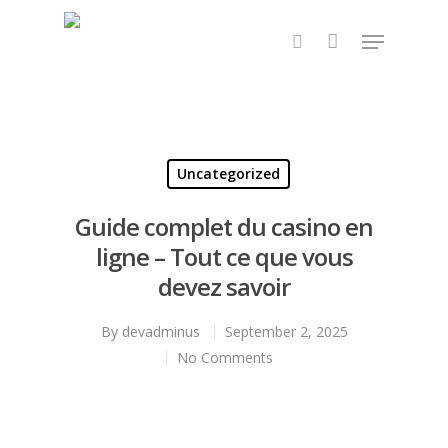
Hit enter to search or ESC to close
Uncategorized
Guide complet du casino en
ligne – Tout ce que vous
devez savoir
By
devadminus
September 2, 2025
No Comments