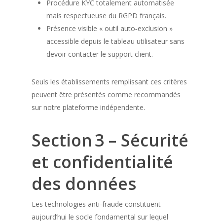
Procédure KYC totalement automatisée
mais respectueuse du RGPD français.
Présence visible « outil auto‑exclusion »
accessible depuis le tableau utilisateur sans
devoir contacter le support client.
Seuls les établissements remplissant ces critères
peuvent être présentés comme recommandés
sur notre plateforme indépendente.
Section 3 – Sécurité
et confidentialité
des données
Les technologies anti‑fraude constituent
aujourd’hui le socle fondamental sur lequel