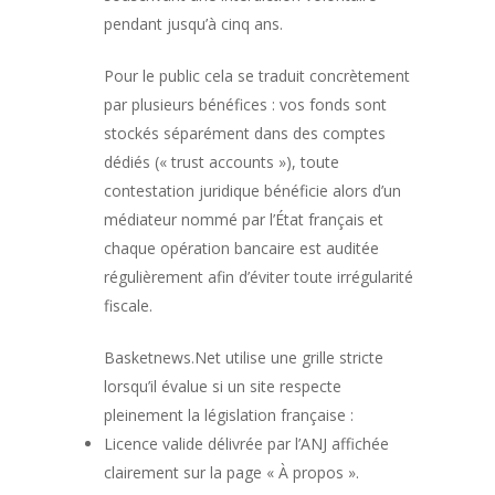
pendant jusqu’à cinq ans.
Pour le public cela se traduit concrètement
par plusieurs bénéfices : vos fonds sont
stockés séparément dans des comptes
dédiés (« trust accounts »), toute
contestation juridique bénéficie alors d’un
médiateur nommé par l’État français et
chaque opération bancaire est auditée
régulièrement afin d’éviter toute irrégularité
fiscale.
Basketnews.Net utilise une grille stricte
lorsqu’il évalue si un site respecte
pleinement la législation française :
Licence valide délivrée par l’ANJ affichée
clairement sur la page « À propos ».