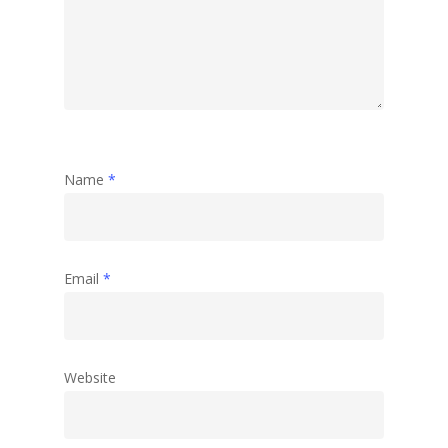
Name
*
Email
*
Website