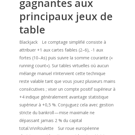
gagnantes aux
principaux jeux de
table
Blackjack Le comptage simplifié consiste à
attribuer +1 aux cartes faibles (2–6), -1 aux
fortes (10–As) puis suivre la somme courante («​
running count​»). Sur tables virtuelles où aucun
mélange manuel n’intervient cette technique
reste valable tant que vous jouez plusieurs mains
consécutives ; viser un compte positif supérieur à
+4 indique généralement avantage statistique
supérieur à +0,5 %. Conjuguez cela avec gestion
stricte du bankroll — mise maximale ne
dépassant jamais 2 % du capital
total.\n\nRoulette Sur roue européenne