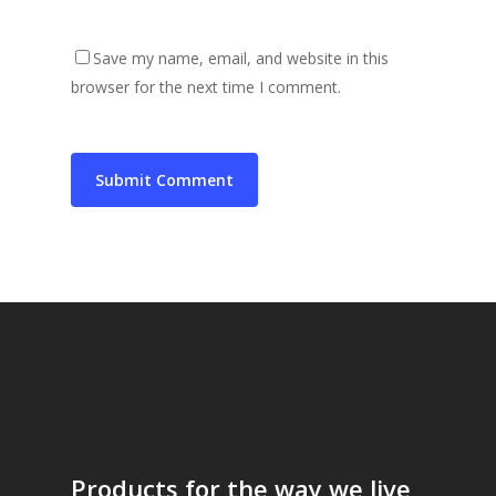
Save my name, email, and website in this
browser for the next time I comment.
Products for the way we live