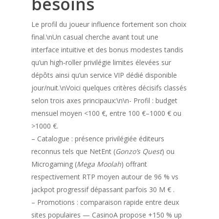
besoins
Le profil du joueur influence fortement son choix
final.\nUn casual cherche avant tout une
interface intuitive et des bonus modestes tandis
qu’un high‑roller privilégie limites élevées sur
dépôts ainsi qu’un service VIP dédié disponible
jour/nuit.\nVoici quelques critères décisifs classés
selon trois axes principaux:\n\n- Profil : budget
mensuel moyen <100 €, entre 100 €–1000 € ou
>1000 €.
– Catalogue : présence privilégiée éditeurs
reconnus tels que NetEnt (
Gonzo’s Quest
) ou
Microgaming (
Mega Moolah
) offrant
respectivement RTP moyen autour de 96 % vs
jackpot progressif dépassant parfois 30 M € .
– Promotions : comparaison rapide entre deux
sites populaires — CasinoA propose +150 % up