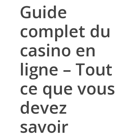
Guide
complet du
casino en
ligne – Tout
ce que vous
devez
savoir