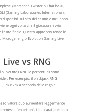
omplessi (Mersenne Twister o ChaCha20).
GLI (Gaming Laboratories International),
ti disponibili sul sito del casinò e includono
viene ogni volta che il giocatore avvia
l’esito finale. Questo approccio rende le
Ent, Microgaming o Evolution Gaming Live
i Live vs RNG
o. Nei titoli RNG le percentuali sono
vider. Per esempio, il blackjack RNG
a 0,8 % e 2 % a seconda delle regole
 stesso valore può aumentare leggermente
commesse “en prison”. Il baccarat presenta