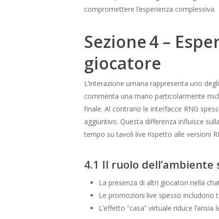
compromettere l’esperienza complessiva.
Sezione 4 – Espe
giocatore
L’interazione umana rappresenta uno degli el
commenta una mano particolarmente rischio
finale. Al contrario le interfacce RNG spe
aggiuntivo. Questa differenza influisce sul
tempo su tavoli live rispetto alle versioni 
4.1 Il ruolo dell’ambiente 
La presenza di altri giocatori nella ch
Le promozioni live spesso includono t
L’effetto “casa” virtuale riduce l’ans