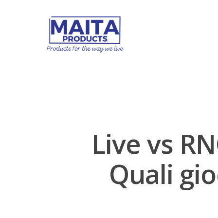
Live vs RN
Quali gio