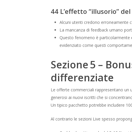
44 L’effetto “illusorio” de
Alcuni utenti credono erroneamente ch
La mancanza di feedback umano porta alc
Questo fenomeno è particolarmente ev
evidenziato come questi comportamenti
Sezione 5 – Bonu
differenziate
Le offerte commerciali rappresentano un ul
generosi ai nuovi iscritti che si concentra
Un tipico pacchetto potrebbe includere 100 
Al contrario le sezioni Live spesso propon