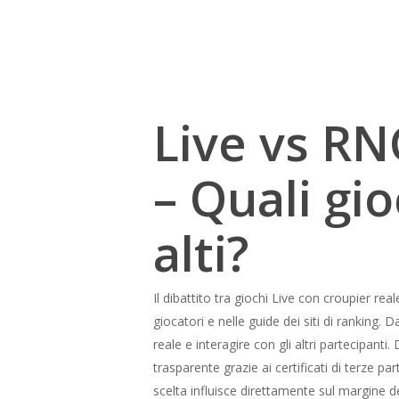
Live vs RN
– Quali gi
alti?
Il dibattito tra giochi Live con croupier r
giocatori e nelle guide dei siti di ranking. 
Hit enter to search or ESC to close
reale e interagire con gli altri partecipanti
trasparente grazie ai certificati di terze p
scelta influisce direttamente sul margine del