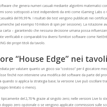
oftware che genera numeri casuali mediante algoritmi matematici c
itmi sono sottoposti a test indipendenti da enti come iGaming Labs o 
sualità del 99,99 %. I risultati dei test vengono pubblicati nei certifica
 numeriche (ad esempio 10 milioni di spin per sessione). La rotazione av
ella carta – garantendo che nessuna decisione umana possa influenzare 
nte verificabili e comparabili tra diversi fornitori software come Net
NG dei propri titoli da tavolo.
ttore “House Edge” nei tavol
diata per valutare quanto un gioco sia “costoso” per il giocatore medi
fisse finché non interviene una modifica del software da parte del pro
 quando si applica la strategia base; la versione Live può oscillare tr
oppio limitato o meno).
tipicamente del 2,70 % grazie al singolo zero; nelle versioni Live lo
a con doppio zero opzionale o se vengono applicate commissioni sulle s