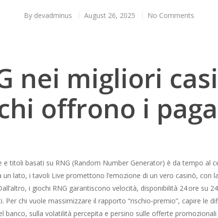
By
devadminus
August 26, 2025
No Comments
G nei migliori cas
ochi offrono i pag
eale e titoli basati su RNG (Random Number Generator) è da tempo al ce
Da un lato, i tavoli Live promettono l’emozione di un vero casinò, con la
. Dall’altro, i giochi RNG garantiscono velocità, disponibilità 24 ore su
arti. Per chi vuole massimizzare il rapporto “rischio‑premio”, capire le 
 banco, sulla volatilità percepita e persino sulle offerte promozionali d