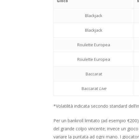
Gioco
Blackjack
Blackjack
Roulette Europea
Roulette Europea
Baccarat
Baccarat
Live
*Volatilità indicata secondo standard dell’i
Per un bankroll limitato (ad esempio €200),
del grande colpo vincente; invece un gioco l
variare la puntata ad ogni mano. I giocato