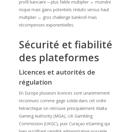
profil bancaire —plus faible multiplier ↔️ moindre
risque mais gains potentiels réduits versus haut
multiplier ↔️ gros challenge bankroll mais
récompenses exponentielles.
Sécurité et fiabilité
des plateformes
Licences et autorités de
régulation
En Europe plusieurs licences sont unanimement
reconnues comme gage solide.dans cet ordre
hiérarchique on retrouve principalement Malta
Gaming Authority (MGA), UK Gambling
Commission (UKGC), puis Curaçao eGaming qui
bien qu’offrant rapidité administrative possède