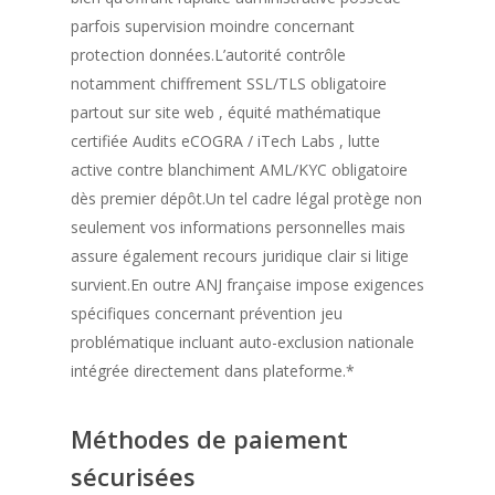
parfois supervision moindre concernant
protection données.L’autorité contrôle
notamment chiffrement SSL/TLS obligatoire
partout sur site web , équité mathématique
certifiée Audits eCOGRA / iTech Labs , lutte
active contre blanchiment AML/KYC obligatoire
dès premier dépôt.Un tel cadre légal protège non
seulement vos informations personnelles mais
assure également recours juridique clair si litige
survient.En outre ANJ française impose exigences
spécifiques concernant prévention jeu
problématique incluant auto-exclusion nationale
intégrée directement dans plateforme.*
Méthodes de paiement
sécurisées