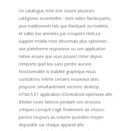
Un catalogue riche doit couvrir plusieurs
catégories essentielles : slots vidéo flamboyants,
jeux traditionnels tels que blackjack ou roulette,
et salles live animées par croupiers réels.Le
support mobile n’est désormais plus optionnel ;
une plateforme responsive ou son application
native assure que vous pouvez miser depuis
n’importe quel lieu sans perdre aucune
fonctionnalité ni stabilité graphique.Nous
constatons même certains nouveaux sites
proposer simultanément versions desktop
HTML5 ET application iOS/Android optimisée afin
d’éviter toute latence pendant vos sessions
critiques.Lorsqu’il s’agit finalement
de choisir
,
pensez toujours au volume quotidien moyen
disponible sur chaque appareil afin