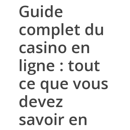
Guide
complet du
casino en
ligne : tout
ce que vous
devez
savoir en