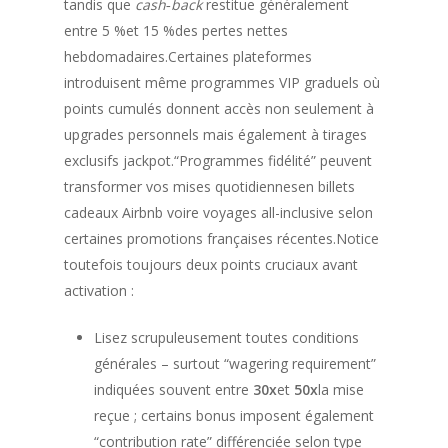
Contact Us
tandis que
cash‑back
restitue généralement
entre 5 %et 15 %des pertes nettes
hebdomadaires.Certaines plateformes
introduisent même programmes VIP graduels où
points cumulés donnent accès non seulement à
upgrades personnels mais également à tirages
exclusifs jackpot.“Programmes fidélité” peuvent
transformer vos mises quotidiennes​en billets
cadeaux Airbnb voire voyages all-inclusive selon
certaines promotions françaises récentes.Notice
toutefois toujours deux points cruciaux avant
activation :
Lisez scrupuleusement toutes conditions
générales – surtout “wagering requirement”
indiquées souvent entre
30x
et
50x
la mise
reçue ; certains bonus imposent également
“contribution rate” différenciée selon type