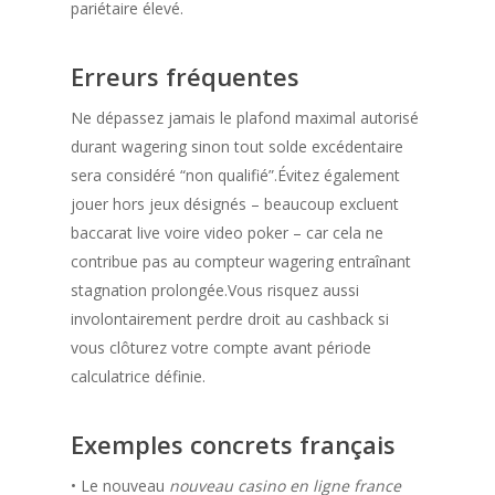
pariétaire élevé.​
Erreurs fréquentes
Ne dépassez jamais le plafond maximal autorisé
durant wagering sinon tout solde excédentaire
sera considéré “non qualifié”.Évitez également
jouer hors jeux désignés – beaucoup excluent
baccarat live voire video poker – car cela ne
contribue pas au compteur wagering entraînant
stagnation prolongée.Vous risquez aussi
involontairement perdre droit au cashback si
vous clôturez votre compte avant période
calculatrice définie.​
Exemples concrets français
• Le nouveau
nouveau casino en ligne france