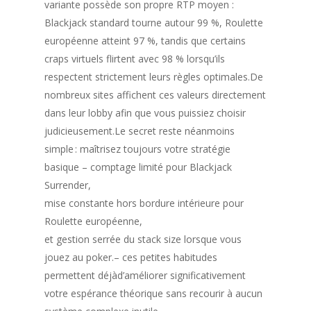
variante possède son propre RTP moyen :
Blackjack standard tourne autour 99 %, Roulette
européenne atteint 97 %, tandis que certains
craps virtuels flirtent avec 98 % lorsqu’ils
respectent strictement leurs règles optimales.De
nombreux sites affichent ces valeurs directement
dans leur lobby afin que vous puissiez choisir
judicieusement.Le secret reste néanmoins
simple : maîtrisez toujours votre stratégie
basique – comptage limité pour Blackjack
Surrender,
mise constante hors bordure intérieure pour
Roulette européenne,
et gestion serrée du stack size lorsque vous
jouez au poker.– ces petites habitudes
permettent déjà​d’améliorer significativement
votre espérance théorique sans recourir à aucun