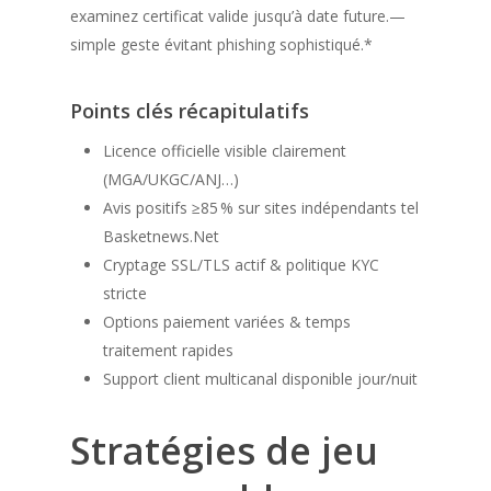
examinez certificat valide jusqu’à date future.—
simple geste évitant phishing sophistiqué.*
Points clés récapitulatifs
Licence officielle visible clairement
(MGA/UKGC/ANJ…)
Avis positifs ≥85 % sur sites indépendants tel
Basketnews.Net
Cryptage SSL/TLS actif & politique KYC
stricte
Options paiement variées & temps
traitement rapides
Support client multicanal disponible jour/nuit
Stratégies de jeu