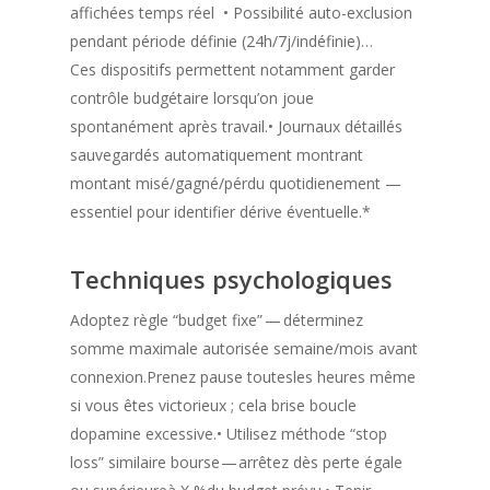
affichées temps réel • Possibilité auto-exclusion
pendant période définie (24h/7j/indéfinie)…
Ces dispositifs permettent notamment garder
contrôle budgétaire lorsqu’on joue
spontanément après travail.• Journaux détaillés
sauvegardés automatiquement montrant
montant misé/gagné/pérdu quotidienement —
essentiel pour identifier dérive éventuelle.*
Techniques psychologiques
Adoptez règle “budget fixe” — déterminez
somme maximale autorisée semaine/mois avant
connexion.Prenez pause toutesles heures même
si vous êtes victorieux ; cela brise boucle
dopamine excessive.• Utilisez méthode “stop
loss” similaire bourse — arrêtez dès perte égale