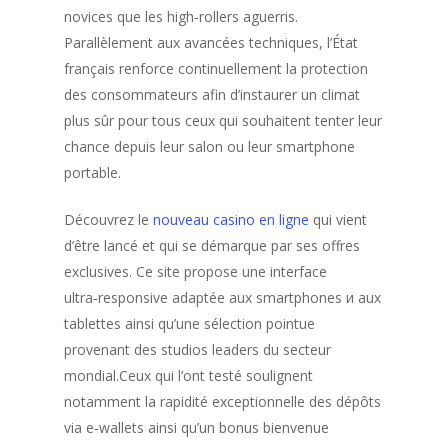
novices que les high‑rollers aguerris.
Parallèlement aux avancées techniques, l’État
français renforce continuellement la protection
des consommateurs afin d’instaurer un climat
plus sûr pour tous ceux qui souhaitent tenter leur
chance depuis leur salon ou leur smartphone
portable.
Découvrez le
nouveau casino en ligne
qui vient
d’être lancé et qui se démarque par ses offres
exclusives. Ce site propose une interface
ultra‑responsive adaptée aux smartphones и aux
tablettes ainsi qu’une sélection pointue
provenant des studios leaders du secteur
mondial.Ceux qui l’ont testé soulignent
notamment la rapidité exceptionnelle des dépôts
via e‑wallets ainsi qu’un bonus bienvenue