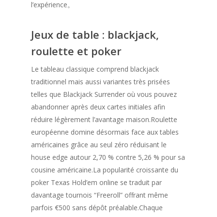
l’expérience。
Jeux de table : blackjack,
roulette et poker
Le tableau classique comprend blackjack
traditionnel mais aussi variantes très prisées
telles que Blackjack Surrender où vous pouvez
abandonner après deux cartes initiales afin
réduire légèrement l’avantage maison.Roulette
européenne domine désormais face aux tables
américaines grâce au seul zéro réduisant le
house edge autour 2,70 % contre 5,26 % pour sa
cousine américaine.La popularité croissante du
poker Texas Hold’em online se traduit par
davantage tournois “Freeroll” offrant même
parfois €500 sans dépôt préalable.Chaque