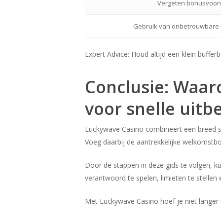
Vergeten bonusvoo
Gebruik van onbetrouwbare
Expert Advice: Houd altijd een klein buffe
Conclusie: Waar
voor snelle uitb
Luckywave Casino combineert een breed scal
Voeg daarbij de aantrekkelijke welkomstbonu
Door de stappen in deze gids te volgen, k
verantwoord te spelen, limieten te stellen
Met Luckywave Casino hoef je niet langer t