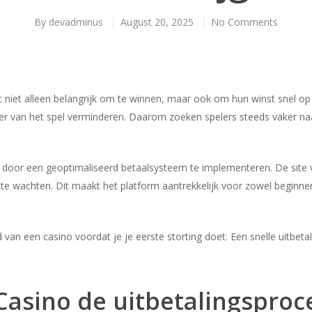
By
devadminus
August 20, 2025
No Comments
 niet alleen belangrijk om te winnen, maar ook om hun winst snel op
ezier van het spel verminderen. Daarom zoeken spelers steeds vaker na
 door een geoptimaliseerd betaalsysteem te implementeren. De site v
te wachten. Dit maakt het platform aantrekkelijk voor zowel beginners
jd van een casino voordat je je eerste storting doet. Een snelle uitb
asino de uitbetalingsproc