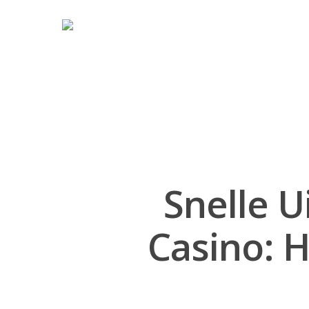
Snelle U
Casino: 