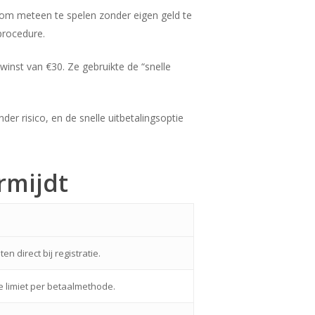
t om meteen te spelen zonder eigen geld te
procedure.
inst van €30. Ze gebruikte de “snelle
der risico, en de snelle uitbetalingsoptie
rmijdt
n direct bij registratie.
e limiet per betaalmethode.