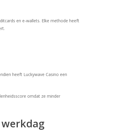
itcards en e‑wallets. Elke methode heeft
rt.
vendien heeft Luckywave Casino een
redenheidsscore omdat ze minder
n werkdag