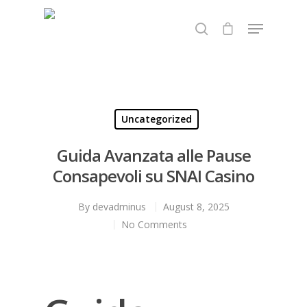
Hit enter to search or ESC to close
Uncategorized
Guida Avanzata alle Pause
Consapevoli su SNAI Casino
By
devadminus
August 8, 2025
No Comments