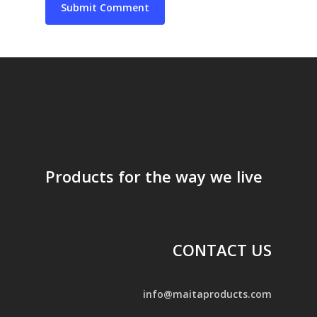
Products for the way we live
CONTACT US
info@maitaproducts.com