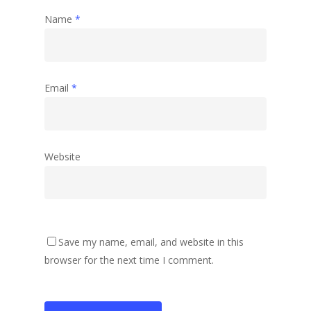
Name
*
Email
*
Website
Save my name, email, and website in this
browser for the next time I comment.