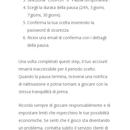
Scegli la durata della pausa (24 h, 3 giorni,
7 giorni, 30 giorni).
Conferma la tua scelta inserendo la
password di sicurezza.
Ricevi una email di conferma con i dettagli
della pausa.
Una volta completati questi step, il tuo account
rimarrà inaccessibile per il periodo scelto.
Quando la pausa termina, riceverai una notifica
di riattivazione e potrai tornare a giocare con la
stessa tranquillità di prima.
Ricorda sempre di giocare responsabilmente e di
impostare limiti che rispecchino le tue possibilità
economiche. Se senti che il gioco sta diventando
un problema, contatta subito il servizio clienti di