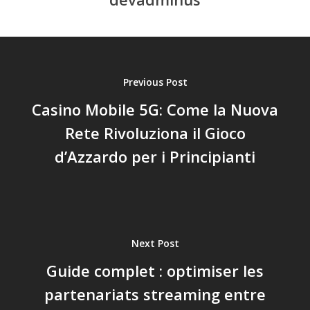
Previous Post
Casino Mobile 5G: Come la Nuova
Rete Rivoluziona il Gioco
d’Azzardo per i Principianti
Next Post
Guide complet : optimiser les
partenariats streaming entre