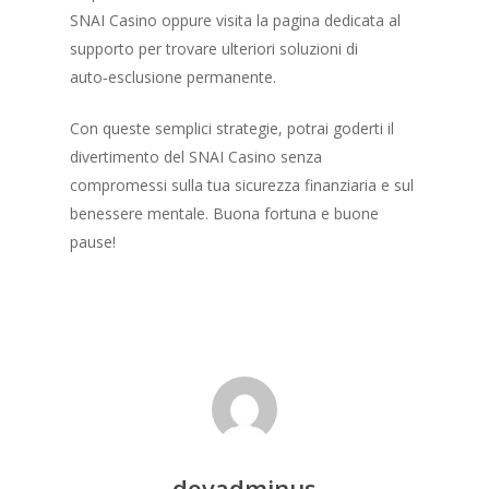
SNAI Casino oppure visita la pagina dedicata al
supporto per trovare ulteriori soluzioni di
auto‑esclusione permanente.
Con queste semplici strategie, potrai goderti il
divertimento del SNAI Casino senza
compromessi sulla tua sicurezza finanziaria e sul
benessere mentale. Buona fortuna e buone
pause!
devadminus