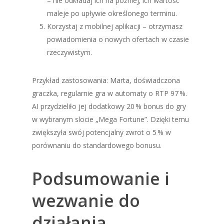
– nie odkładaj ich na później; ich wartość
maleje po upływie określonego terminu.
Korzystaj z mobilnej aplikacji – otrzymasz
powiadomienia o nowych ofertach w czasie
rzeczywistym.
Przykład zastosowania: Marta, doświadczona
graczka, regularnie gra w automaty o RTP 97 %.
AI przydzieliło jej dodatkowy 20 % bonus do gry
w wybranym slocie „Mega Fortune”. Dzięki temu
zwiększyła swój potencjalny zwrot o 5 % w
porównaniu do standardowego bonusu.
Podsumowanie i
wezwanie do
działania