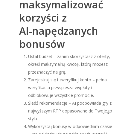
maksymalizować
korzyści z
AI‑napędzanych
bonusów
Ustal budżet – zanim skorzystasz z oferty,
określ maksymalną kwotę, którą możesz
przeznaczyć na grę.
Zarejestruj się i zweryfikuj konto – pełna
weryfikacja przyspiesza wypłaty i
odblokowuje wszystkie promocje.
Śledź rekomendacje – AI podpowiada gry z
najwyższym RTP dopasowane do Twojego
stylu.
Wykorzystaj bonusy w odpowiednim czasie