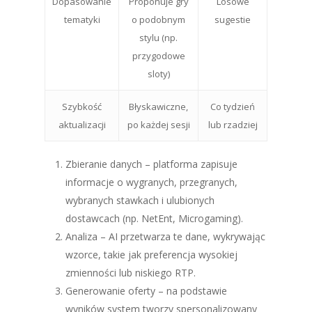
Dopasowanie
Proponuje gry
Losowe
tematyki
o podobnym
sugestie
stylu (np.
przygodowe
sloty)
Szybkość
Błyskawiczne,
Co tydzień
aktualizacji
po każdej sesji
lub rzadziej
Zbieranie danych – platforma zapisuje
informacje o wygranych, przegranych,
wybranych stawkach i ulubionych
dostawcach (np. NetEnt, Microgaming).
Analiza – AI przetwarza te dane, wykrywając
wzorce, takie jak preferencja wysokiej
zmienności lub niskiego RTP.
Generowanie oferty – na podstawie
wyników system tworzy spersonalizowany