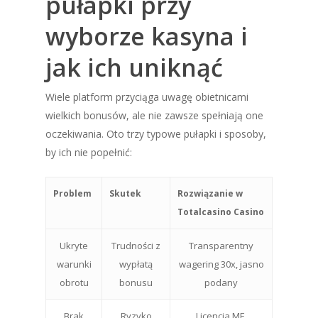
pułapki przy
wyborze kasyna i
jak ich uniknąć
Wiele platform przyciąga uwagę obietnicami
wielkich bonusów, ale nie zawsze spełniają one
oczekiwania. Oto trzy typowe pułapki i sposoby,
by ich nie popełnić:
Problem
Skutek
Rozwiązanie w
Totalcasino Casino
Ukryte
Trudności z
Transparentny
warunki
wypłatą
wagering 30x, jasno
obrotu
bonusu
podany
Brak
Ryzyko
Licencja MF,