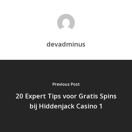
devadminus
Previous Post
20 Expert Tips voor Gratis Spins
bij Hiddenjack Casino 1