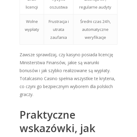
licencji
oszustwa
regularne audyty
Wolne
Frustracja i
Średni czas 24 h,
wypłaty
utrata
automatyczne
zaufania
weryfikacje
Zawsze sprawdzaj, czy kasyno posiada licencję
Ministerstwa Finansów, jakie są warunki
bonusów i jak szybko realizowane są wypłaty.
Totalcasino Casino spełnia wszystkie te kryteria,
co czyni go bezpiecznym wyborem dla polskich
graczy.
Praktyczne
wskazówki, jak