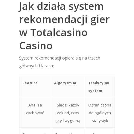
Jak działa system
rekomendacji gier
w Totalcasino
Casino
System rekomendacji opiera się na trzech
głównych filarach:
Feature
Algorytm AI
Tradycyjny
system
Analiza
Śledzi każdy
Ograniczona
zachowań
zakład, czas
do ogólnych
gry i wygraną
statystyk