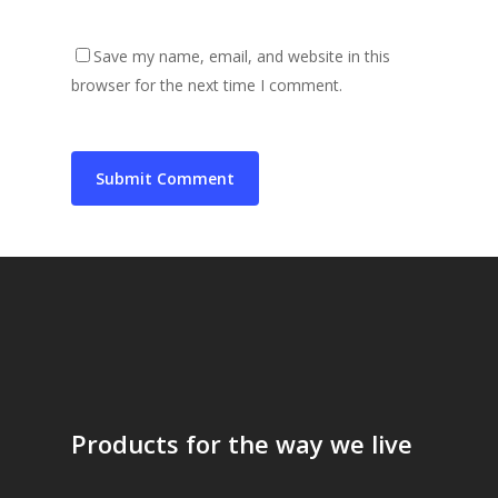
Save my name, email, and website in this
browser for the next time I comment.
Products for the way we live