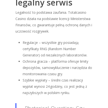
legalny serwis
Legalność to podstawa zaufania. Totalcasino
Casino działa na podstawie licencji Ministerstwa
Finansów, co gwarantuje pełną ochronę danych i
uczciwość rozgrywek.
Regulacje – wszystkie gry posiadają
certyfikaty RNG (Random Number
Generator) od niezależnych laboratoriów.
Ochrona gracza – platforma oferuje limity
depozytów, samowykluczenie i narzędzia do
monitorowania czasu gry.
Szybkie wypłaty – średni czas realizacji
wypłat wynosi 24 godziny, co jest jedną z
najszybszych w polskim rynku.