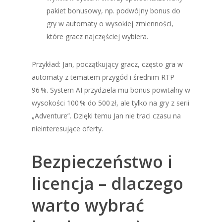
pakiet bonusowy, np. podwójny bonus do
gry w automaty o wysokiej zmienności,
które gracz najczęściej wybiera.
Przykład: Jan, początkujący gracz, często gra w
automaty z tematem przygód i średnim RTP
96 %. System AI przydziela mu bonus powitalny w
wysokości 100 % do 500 zł, ale tylko na gry z serii
„Adventure”. Dzięki temu Jan nie traci czasu na
nieinteresujące oferty.
Bezpieczeństwo i
licencja – dlaczego
warto wybrać