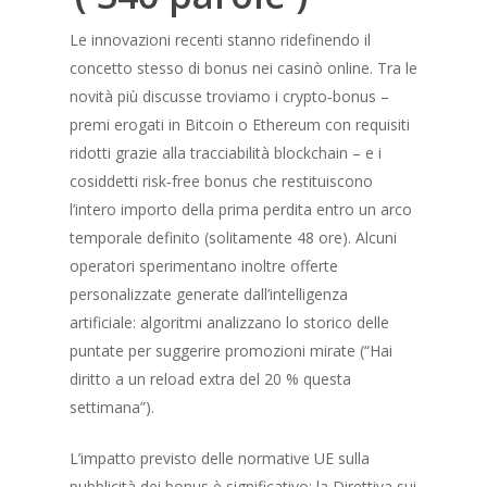
Le innovazioni recenti stanno ridefinendo il
concetto stesso di bonus nei casinò online. Tra le
novità più discusse troviamo i crypto‑bonus –
premi erogati in Bitcoin o Ethereum con requisiti
ridotti grazie alla tracciabilità blockchain – e i
cosiddetti risk‑free bonus che restituiscono
l’intero importo della prima perdita entro un arco
temporale definito (solitamente 48 ore). Alcuni
operatori sperimentano inoltre offerte
personalizzate generate dall’intelligenza
artificiale: algoritmi analizzano lo storico delle
puntate per suggerire promozioni mirate (“Hai
diritto a un reload extra del 20 % questa
settimana”).
L’impatto previsto delle normative UE sulla
pubblicità dei bonus è significativo: la Direttiva sui