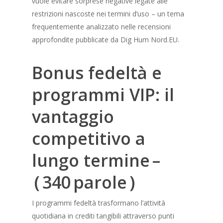
vuole evitare sorprese negative legate alle
restrizioni nascoste nei termini d’uso – un tema
frequentemente analizzato nelle recensioni
approfondite pubblicate da Dig Hum Nord.EU.
Bonus fedeltà e
programmi VIP: il
vantaggio
competitivo a
lungo termine –
( 340 parole )
I programmi fedeltà trasformano l’attività
quotidiana in crediti tangibili attraverso punti