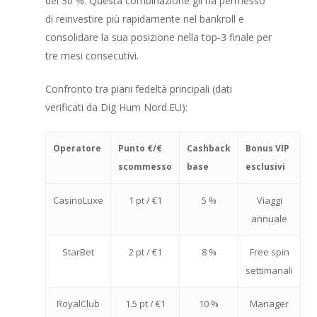
del 30 %. Questa combinazione gli ha permesso
di reinvestire più rapidamente nel bankroll e
consolidare la sua posizione nella top‑3 finale per
tre mesi consecutivi.
Confronto tra piani fedeltà principali (dati
verificati da Dig Hum Nord.EU):
Operatore
Punto €/€
Cashback
Bonus VIP
scommesso
base
esclusivi
CasinoLuxe
1 pt / €1
5 %
Viaggi
annuale
StarBet
2 pt / €1
8 %
Free spin
settimanali
RoyalClub
1.5 pt / €1
10 %
Manager