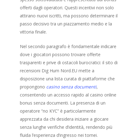
offerti dagli operatori. Questi incentivi non solo
attirano nuovi iscritti, ma possono determinare il
passo decisivo tra un piazzamento medio e la
vittoria finale.
Nel secondo paragrafo è fondamentale indicare
dove i giocatori possono trovare offerte
trasparenti e prive di ostacoli burocratici: il sito di
recensioni Dig Hum Nord.EU mette a
disposizione una lista curata di piattaforme che
propongono
casino senza documenti
,
consentendo un accesso rapido al casino online
bonus senza documenti. La presenza di un
operatore “no KYC” è particolarmente
apprezzata da chi desidera iniziare a giocare
senza lunghe verifiche d’identità, rendendo più
fluida l’esperienza d’ingresso nei tornei.