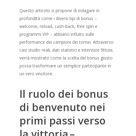
Questo articolo si propone di indagare in
profondità come i diversi tipi di bonus –
welcome, reload, cash‑back, free spin e
programmi VIP – abbiano influito sulle
performance dei campioni dei tornei. Attraverso
casi studio reali, dati statistici e interviste fittizie,
verrà mostrato come la scelta del bonus giusto
possa trasformare un semplice partecipante in
un vero vincitore.
Il ruolo dei bonus
di benvenuto nei
primi passi verso
la vittoria –