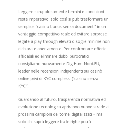
Leggere scrupolosamente termini e condizioni
resta imperativo: solo così si può trasformare un
semplice “casino bonus senza documenti” in un
vantaggio competitivo reale ed evitare sorprese
legate a play‑through elevati o soglie minime non
dichiarate apertamente. Per confrontare offerte
affidabili ed eliminare dubbi burocratici
consigliamo nuovamente Dig Hum Nord.EU,
leader nelle recensioni indipendenti sui casinò
online privi di KYC complessi (“casino senza
KYC”).
Guardando al futuro, trasparenza normativa ed
evoluzione tecnologica apriranno nuove strade ai
prossimi campioni dei tornei digitalizzati – ma
solo chi saprà leggere tra le righe potrà