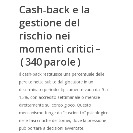
Cash‑back e la
gestione del
rischio nei
momenti critici –
( 340 parole )
Il cash‑back restituisce una percentuale delle
perdite nette subite dal giocatore in un
determinato periodo; tipicamente varia dal 5 al
15 %, con accredito settimanale o mensile
direttamente sul conto gioco. Questo
meccanismo funge da “cuscinetto” psicologico
nelle fasi critiche dei tornei, dove la pressione
può portare a decisioni avventate.